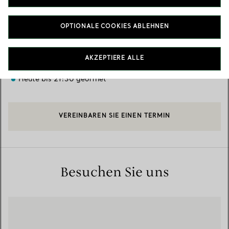
Verfügbare Leistungen
+
2
OPTIONALE COOKIES ABLEHNEN
A9, No. 9, Songshou Road
,
Taipei City
,
Taiwan,
TW
110
AKZEPTIERE ALLE
02 2729 1123
Heute bis 21:30 geöffnet
VEREINBAREN SIE EINEN TERMIN
Besuchen Sie uns