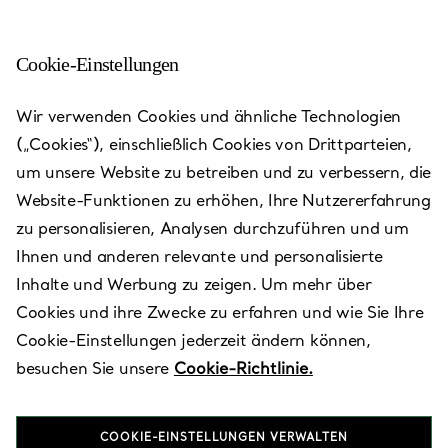
Cookie-Einstellungen
Taipei - SOGO Fuxing Store
Wir verwenden Cookies und ähnliche Technologien
(„Cookies“), einschließlich Cookies von Drittparteien,
Heute bis 21:30 geöffnet
um unsere Website zu betreiben und zu verbessern, die
Website-Funktionen zu erhöhen, Ihre Nutzererfahrung
zu personalisieren, Analysen durchzuführen und um
VEREINBAREN SIE EINEN TERMIN
Ihnen und anderen relevante und personalisierte
Inhalte und Werbung zu zeigen. Um mehr über
Cookies und ihre Zwecke zu erfahren und wie Sie Ihre
Verfügbare Leistungen
+
2
Cookie-Einstellungen jederzeit ändern können,
besuchen Sie unsere
Cookie-Richtlinie.
2F, No. 300, Section 3, Zhongxiao East Road
,
Taipei City
,
Taiwan,
TW
106
COOKIE-EINSTELLUNGEN VERWALTEN