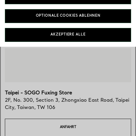
02 8772 0866
OPTIONALE COOKIES ABLEHNEN
Besuchen Sie uns
AKZEPTIERE ALLE
Taipei - SOGO Fuxing Store
2F, No. 300, Section 3, Zhongxiao East Road
,
Taipei
City
,
Taiwan,
TW
106
ANFAHRT