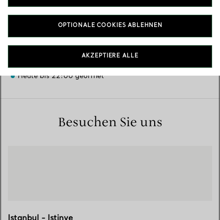
Verfügbare Leistungen
+
2
OPTIONALE COOKIES ABLEHNEN
Pınar, Katar Cd No:11
,
Istanbul
,
TR
34460
AKZEPTIERE ALLE
(0212) 877 18 37
Heute bis 22:00 geöffnet
Besuchen Sie uns
Istanbul - Istinye