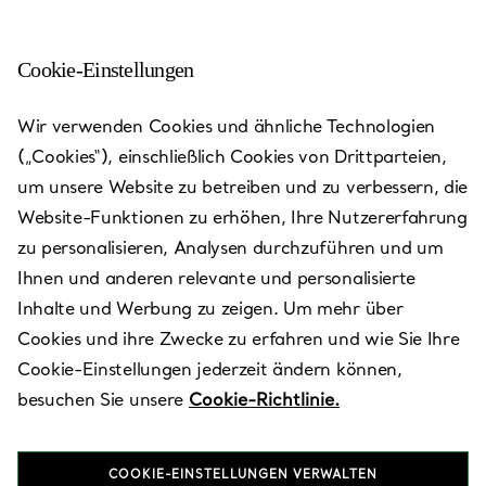
Cookie-Einstellungen
Triumph RC
Wir verwenden Cookies und ähnliche Technologien
(„Cookies“), einschließlich Cookies von Drittparteien,
Heute bis 20:00 geöffnet
um unsere Website zu betreiben und zu verbessern, die
Website-Funktionen zu erhöhen, Ihre Nutzererfahrung
zu personalisieren, Analysen durchzuführen und um
Verfügbare Leistungen
+
2
Ihnen und anderen relevante und personalisierte
Inhalte und Werbung zu zeigen. Um mehr über
Cookies und ihre Zwecke zu erfahren und wie Sie Ihre
Samal-2, 67,
,
Almaty
,
KZ
050059
Cookie-Einstellungen jederzeit ändern können,
8 (727) 315 6000
besuchen Sie unsere
Cookie-Richtlinie.
Besuchen Sie uns
COOKIE-EINSTELLUNGEN VERWALTEN