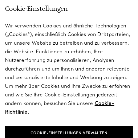
Cookie-Einstellungen
KUNDENSERVICE
Wir verwenden Cookies und ähnliche Technologien
(„Cookies“), einschließlich Cookies von Drittparteien,
SERVICES
um unsere Website zu betreiben und zu verbessern,
die Website-Funktionen zu erhöhen, Ihre
Nutzererfahrung zu personalisieren, Analysen
ÜBER TIFFANY & CO.
durchzuführen und um Ihnen und anderen relevante
und personalisierte Inhalte und Werbung zu zeigen.
Um mehr über Cookies und ihre Zwecke zu erfahren
RECHTLICHE HINWEISE
und wie Sie Ihre Cookie-Einstellungen jederzeit
ändern können, besuchen Sie unsere
Cookie-
Richtlinie.
FOLGEN SIE UNS
COOKIE-EINSTELLUNGEN VERWALTEN