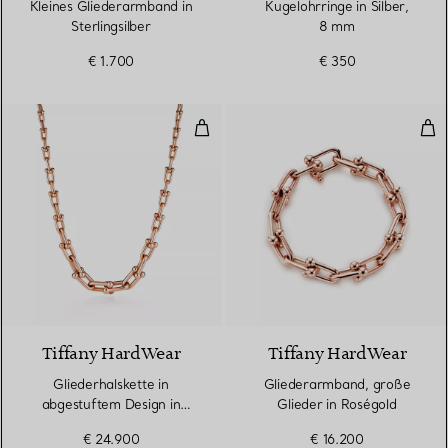
Kleines Gliederarmband in
Kugelohrringe in Silber,
Sterlingsilber
8 mm
€ 1.700
€ 350
Gliederhalskette in abgestuftem
Gli
2 Materialien
Tiffany HardWear
Tiffany HardWear
Gliederhalskette in
Gliederarmband, große
abgestuftem Design in
Glieder in Roségold
Roségold
€ 24.900
€ 16.200