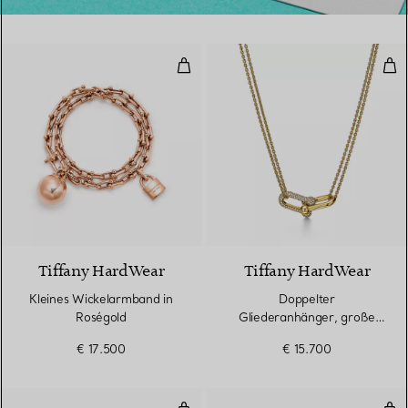
Kleines Wickelarmband in Roségo
Dop
2 Materialien
Tiffany HardWear
Tiffany HardWear
Kleines Wickelarmband in
Doppelter
Roségold
Gliederanhänger, große
Glieder in Gelbgold mit
€ 17.500
€ 15.700
Pavé-Diamanten
Gliederarmband in Gelbgold mit
Per