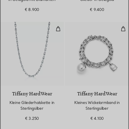
€ 8.900
€ 9.400
Kleine Gliederhalskette in Sterlin
Kle
Tiffany HardWear
Tiffany HardWear
Kleine Gliederhalskette in
Kleines Wickelarmband in
Sterlingsilber
Sterlingsilber
€ 3.250
€ 4.100