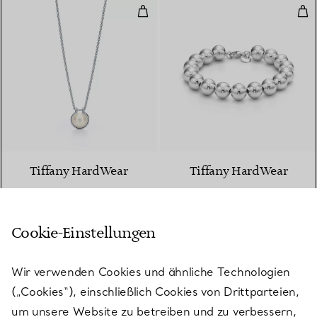
Gliederanhänger mit Süßwasserper
Arm
Tiffany HardWear
Tiffany HardWear
Gliederanhänger mit
Armband mit Kugel in
Süßwasserperle in
Silber, 10 mm
Sterlingsilber, 40,6–45,7 cm
Cookie-Einstellungen
€ 1.450
€ 820
Wir verwenden Cookies und ähnliche Technologien
Gliederhalskette in Gelbgold mi
(„Cookies“), einschließlich Cookies von Drittparteien,
um unsere Website zu betreiben und zu verbessern,