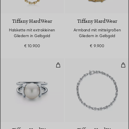
Tiffany HardWear
Tiffany HardWear
Halskette mit extrakleinen
Armband mit mittelgroßen
Gliedern in Gelbgold
Gliedern in Gelbgold
€ 10.900
€ 9.900
Ring mit Süßwasserperle in Sterli
Sch