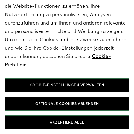
die Website-Funktionen zu erhöhen, Ihre
Nutzererfahrung zu personalisieren, Analysen
durchzuführen und um Ihnen und anderen relevante
und personalisierte Inhalte und Werbung zu zeigen.
Um mehr über Cookies und ihre Zwecke zu erfahren
und wie Sie Ihre Cookie-Einstellungen jederzeit
Tiffany HardWear
ändern können, besuchen Sie unsere
Cookie-
Gliederhalskette in Gelbgold
Richtlinie.
mit Süßwasserperlen
€ 5.600
COOKIE-EINSTELLUNGEN VERWALTEN
OPTIONALE COOKIES ABLEHNEN
Wird angezeigt 1 - 60 von 122
AKZEPTIERE ALLE
MEHR ANSEHEN