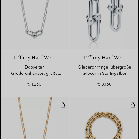
Tiffany HardWear
Tiffany HardWear
Doppelter
Gliederohrringe, übergroße
Gliederanhänger, große
Glieder in Sterlingsilber
Glieder in Sterlingsilber
€ 1.250
€ 3.150
Doppelter Gliederanhänger, groß
Kle