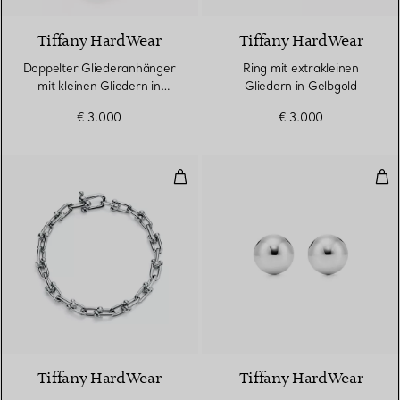
Tiffany HardWear
Tiffany HardWear
Doppelter Gliederanhänger
Ring mit extrakleinen
mit kleinen Gliedern in
Gliedern in Gelbgold
Gelbgold
€ 3.000
€ 3.000
Kleines Gliederarmband in Sterlin
Kug
Tiffany HardWear
Tiffany HardWear