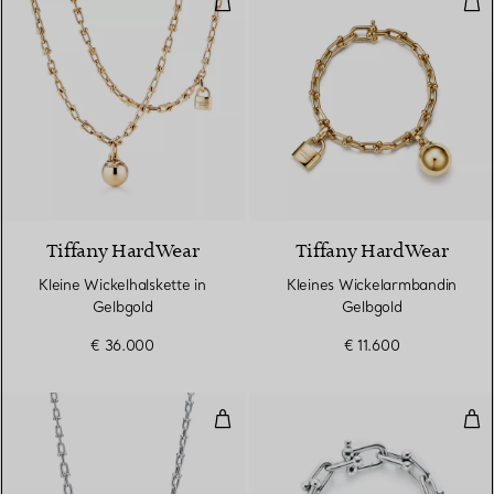
2 Materialien
Tiffany HardWear
Tiffany HardWear
Kleine Wickelhalskette in
Kleines Wickelarmbandin
Gelbgold
Gelbgold
€ 36.000
€ 11.600
Gliederhalskette in abgestuftem D
Glie