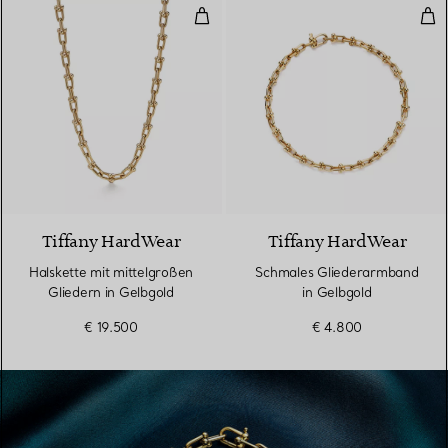
Halskette mit mittelgroßen Glied
Sch
2 Materialien
Tiffany HardWear
Tiffany HardWear
Halskette mit mittelgroßen
Schmales Gliederarmband
Gliedern in Gelbgold
in Gelbgold
€ 19.500
€ 4.800