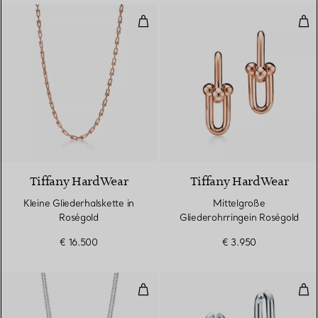
Kleine Gliederhalskette in Roség
Mit
2 Materialien
Tiffany HardWear
Tiffany HardWear
Kleine Gliederhalskette in
Mittelgroße
Roségold
Gliederohrringein Roségold
€ 16.500
€ 3.950
Doppelter Gliederanhänger, große 
Glie