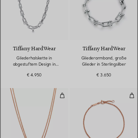
Tiffany HardWear
Tiffany HardWear
Gliederhalskette in
Gliederarmband, große
abgestuftem Design in
Glieder in Sterlingsilber
Sterlingsilber
€ 4.950
€ 3.650
Doppelter Gliederanhänger, groß
Dop