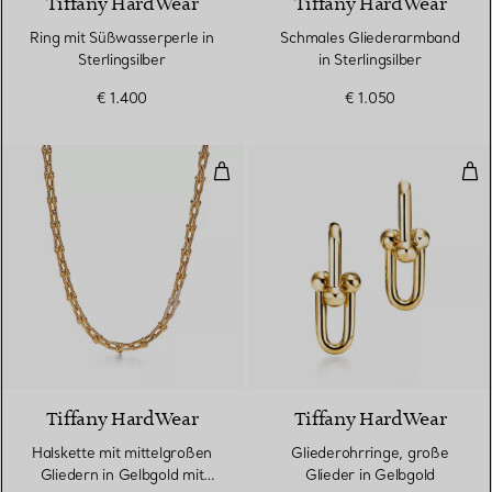
Tiffany HardWear
Tiffany HardWear
Ring mit Süßwasserperle in
Schmales Gliederarmband
Sterlingsilber
in Sterlingsilber
€ 1.400
€ 1.050
Halskette mit mittelgroßen Glie
Gli
3 Materialien
Tiffany HardWear
Tiffany HardWear
Halskette mit mittelgroßen
Gliederohrringe, große
Gliedern in Gelbgold mit
Glieder in Gelbgold