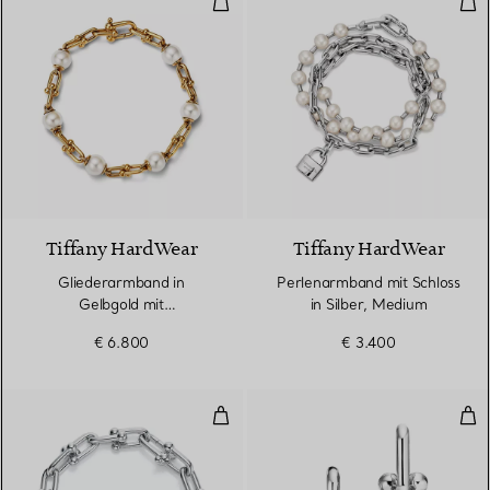
Tiffany HardWear
Tiffany HardWear
Gliederarmband in
Perlenarmband mit Schloss
Gelbgold mit
in Silber, Medium
Süßwasserperlen
€ 6.800
€ 3.400
Gliederarmband, längliche Glieder
Glie