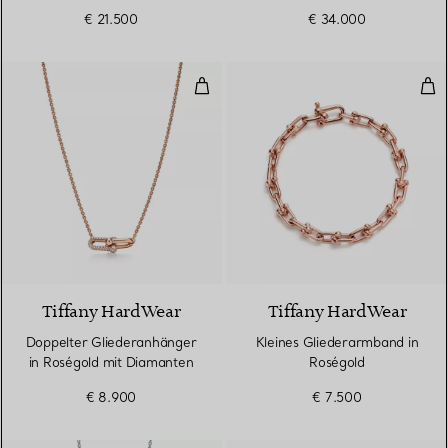
Pavé-Diamanten
Diamanten
€ 21.500
€ 34.000
Doppelter Gliederanhänger in R
Kle
2 Materialien
Tiffany HardWear
Tiffany HardWear
Doppelter Gliederanhänger
Kleines Gliederarmband in
in Roségold mit Diamanten
Roségold
€ 8.900
€ 7.500