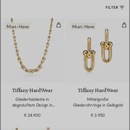
FILTER
Gliederhalskette in abgestuftem 
Mit
Must-Have
Must-Have
2 Materialien
Tiffany HardWear
Tiffany HardWear
Gliederhalskette in
Mittelgroße
abgestuftem Design in
Gliederohrringe in Gelbgold
Gelbgold
€ 24.900
€ 3.950