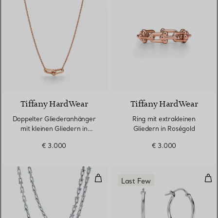
2 Materialien
Tiffany HardWear
Tiffany HardWear
Doppelter Gliederanhänger
Ring mit extrakleinen
mit kleinen Gliedern in
Gliedern in Roségold
Roségold.
€ 3.000
€ 3.000
Kleine Wickelhalskette Tiffany H
Zwei
Last Few