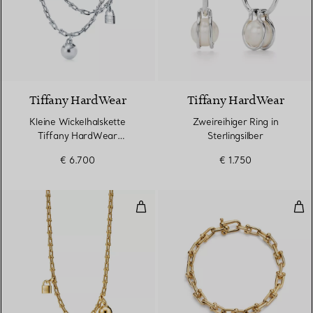
Tiffany HardWear
Tiffany HardWear
Kleine Wickelhalskette
Zweireihiger Ring in
Tiffany HardWear
Sterlingsilber
Kugelhalskette in
€ 6.700
€ 1.750
Sterlingsilber
Kleine Wickelhalskettein Gelbgol
Kle