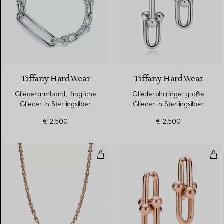
Tiffany HardWear
Tiffany HardWear
Gliederarmband, längliche
Gliederohrringe, große
Glieder in Sterlingsilber
Glieder in Sterlingsilber
€ 2.500
€ 2.500
Halskette mit extrakleinen Gliede
Gli