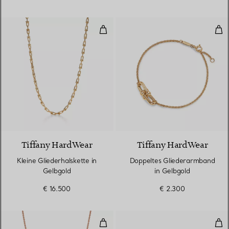
Kleine Gliederhalskette in Gelbgo
Dop
2 Materialien
Tiffany HardWear
Tiffany HardWear
Kleine Gliederhalskette in
Doppeltes Gliederarmband
Gelbgold
in Gelbgold
€ 16.500
€ 2.300
Doppelter Gliederanhänger mit kl
Rin