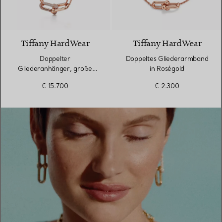
3 Materialien
Tiffany HardWear
Tiffany HardWear
Doppelter
Doppeltes Gliederarmband
Gliederanhänger, große
in Roségold
Glieder in Roségold mit
€ 15.700
€ 2.300
Pavé-Diamanten