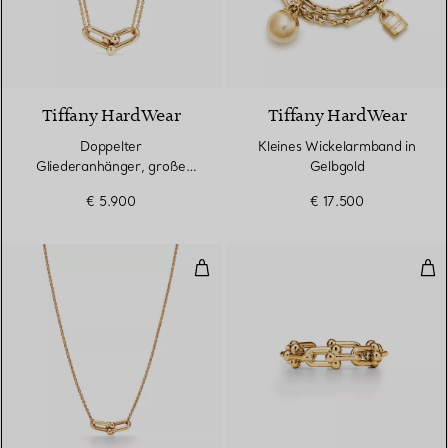
2 Materialien
Tiffany HardWear
Tiffany HardWear
Doppelter
Kleines Wickelarmband in
Gliederanhänger, große
Gelbgold
Glieder in Gelbgold
€ 5.900
€ 17.500
Doppelter Gliederanhänger mit kl
Ring
2 Materialien