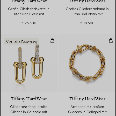
Tiffany HardWear
Tiffany HardWear
Große Gliederhalskette in
Großes Gliederarmband in
Titan und Platin mit
Titan und Platin mit
Diamanten
Diamanten
€ 25.500
€ 18.500
Gliederohrringe, große Glieder 
Arm
Virtuelle Beratung
3 Materialien
Tiffany HardWear
Tiffany HardWear
Gliederohrringe, große
Armband mit großen
Glieder in Gelbgold mit
Gliedern in Gelbgold mit