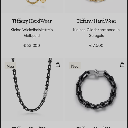
2 Materialien
Tiffany HardWear
Tiffany HardWear
Kleine Wickelhalskettein
Kleines Gliederarmband in
Gelbgold
Gelbgold
€ 23.000
€ 7.500
Große Gliederhalskette in Titan 
Gro
Neu
Neu