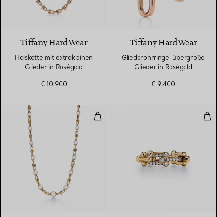
Tiffany HardWear
Tiffany HardWear
Halskette mit extrakleinen
Gliederohrringe, übergroße
Glieder in Roségold
Glieder in Roségold
€ 10.900
€ 9.400
Gliederhalskette in abgestuftem
Rin