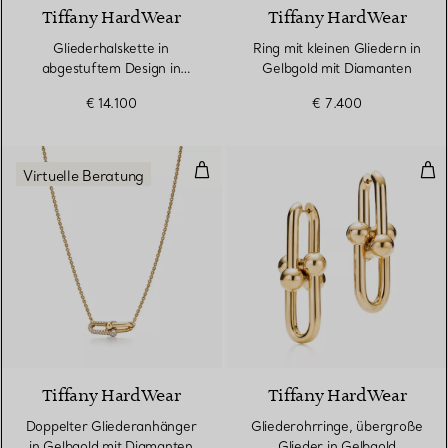
Tiffany HardWear
Tiffany HardWear
Gliederhalskette in
Ring mit kleinen Gliedern in
abgestuftem Design in
Gelbgold mit Diamanten
Gelbgold mit
€ 14.100
€ 7.400
Süßwasserperlen
Doppelter Gliederanhänger in G
Gli
Virtuelle Beratung
2 Materialien
Tiffany HardWear
Tiffany HardWear
Doppelter Gliederanhänger
Gliederohrringe, übergroße
in Gelbgold mit Diamanten
Glieder in Gelbgold