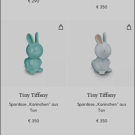
€ 290
€ 350
Spardose „Kaninchen“ aus Ton
Spa
4 Farben
Tiny Tiffany
Tiny Tiffany
Spardose „Kaninchen“ aus
Spardose „Kaninchen“ aus
Ton
Ton
€ 350
€ 350