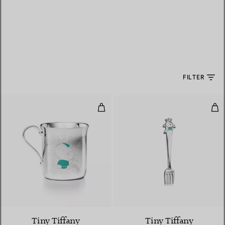
FILTER
Tasse „Vogelbaby“ in Sterlingsilb
Gabe
Tiny Tiffany
Tiny Tiffany