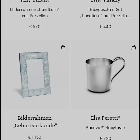
Tiny Tiffany
Tiny Tiffany
Bilderrahmen „Landtiere“
Babygeschirr-Set
aus Porzellan
„Landtiere“ aus Porzellan,
dreiteilig
€ 570
€ 440
Bilderrahmen „Geburtsurkunde“
Pad
Bilderrahmen
Elsa Peretti®
„Geburtsurkunde“
Padova™ Babytasse
€ 1.150
€ 720