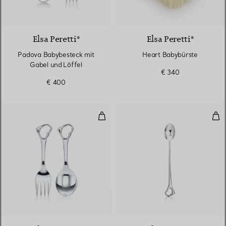
Elsa Peretti®
Elsa Peretti®
Padova Babybesteck mit
Heart Babybürste
Gabel und Löffel
€ 340
€ 400
Open Heart Babybesteck mit Gab
Ope