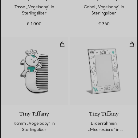
Tasse „Vogelbaby“ in
Gabel „Vogelbaby“ in
Sterlingsilber
Sterlingsilber
€ 1.000
€ 360
Kamm „Vogelbaby“ in Sterlingsilb
Bild
Tiny Tiffany
Tiny Tiffany
Kamm „Vogelbaby“ in
Bilderrahmen
Sterlingsilber
„Meerestiere“ in
Sterlingsilber