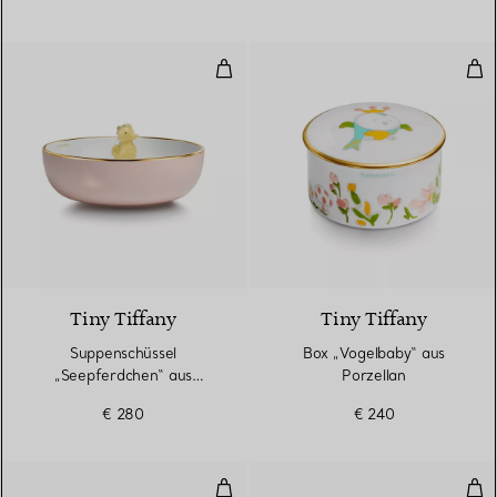
Suppenschüssel „Seepferdchen“ 
Box
2 Farben
Tiny Tiffany
Tiny Tiffany
Suppenschüssel
Box „Vogelbaby“ aus
„Seepferdchen“ aus
Porzellan
Porzellan
€ 280
€ 240
Zweigeteilter Babyteller „Landtie
Bab