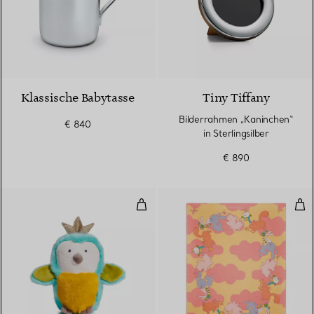
Klassische Babytasse
Tiny Tiffany
Bilderrahmen „Kaninchen“
€ 840
in Sterlingsilber
€ 890
Stofftier „Vogelbaby“ aus Baum
Dec