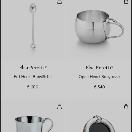
Full Heart Babylöffel
Ope
Elsa Peretti®
Elsa Peretti®
Full Heart Babylöffel
Open Heart Babytasse
€ 200
€ 540
Klassische Babytasse
Bil