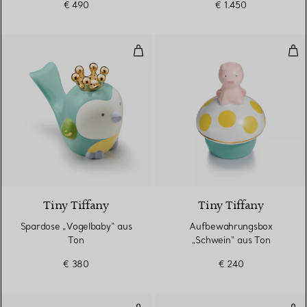
€ 490
€ 1.450
Spardose „Vogelbaby“ aus Ton
Auf
4 Farben
Tiny Tiffany
Tiny Tiffany
Spardose „Vogelbaby“ aus
Aufbewahrungsbox
Ton
„Schwein“ aus Ton
€ 380
€ 240