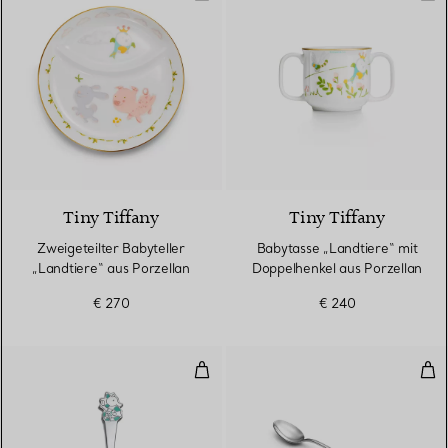
Tiny Tiffany
Tiny Tiffany
Zweigeteilter Babyteller
Babytasse „Landtiere“ mit
„Landtiere“ aus Porzellan
Doppelhenkel aus Porzellan
€ 270
€ 240
Babylöffel „Seepferdchen“ in Ster
Pad