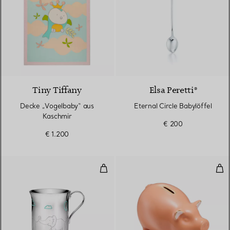
Tiny Tiffany
Elsa Peretti®
Decke „Vogelbaby“ aus
Eternal Circle Babylöffel
Kaschmir
€ 200
€ 1.200
Babytasse in Sterlingsilber
Spa