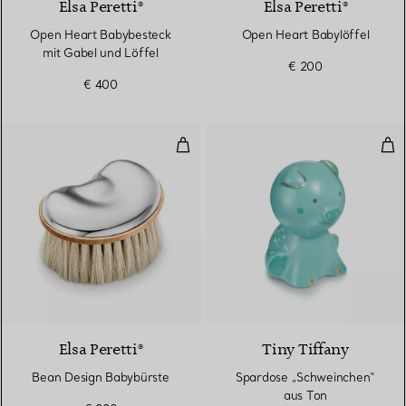
Elsa Peretti®
Elsa Peretti®
Open Heart Babybesteck
Open Heart Babylöffel
mit Gabel und Löffel
€ 200
€ 400
Bean Design Babybürste
Spa
Elsa Peretti®
Tiny Tiffany
Bean Design Babybürste
Spardose „Schweinchen“
aus Ton