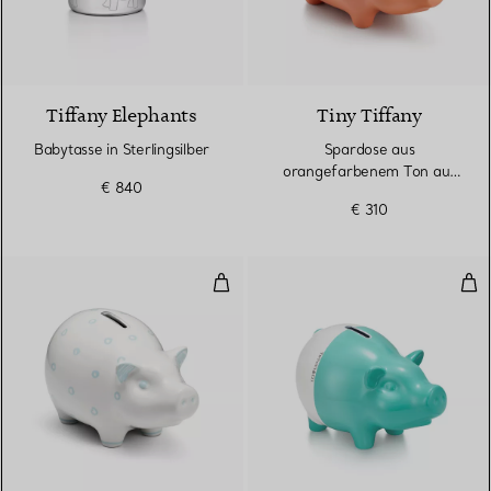
Tiffany Elephants
Tiny Tiffany
Babytasse in Sterlingsilber
Spardose aus
orangefarbenem Ton aus
€ 840
orangefarbenem Ton
€ 310
Dot-Spardose aus Ton mit blaue
Spa