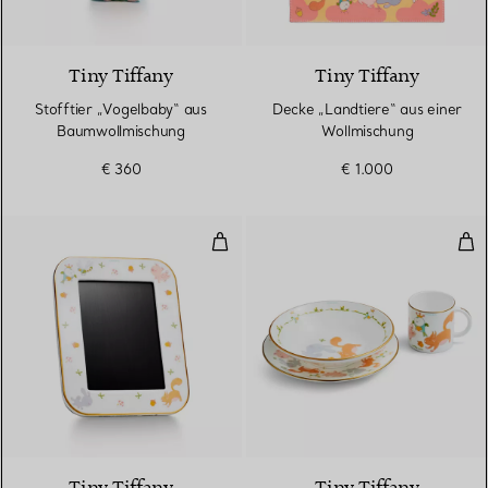
3 Farben
Tiny Tiffany
Tiny Tiffany
Stofftier „Vogelbaby“ aus
Decke „Landtiere“ aus einer
Baumwollmischung
Wollmischung
€ 360
€ 1.000
Bilderrahmen „Landtiere“ aus Por
Baby