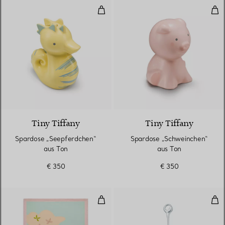
Spardose „Seepferdchen“ aus To
Spa
Tiny Tiffany
Tiny Tiffany
Spardose „Seepferdchen“
Spardose „Schweinchen“
aus Ton
aus Ton
€ 350
€ 350
Decke „Vogelbaby“ aus Kaschmir
Eter