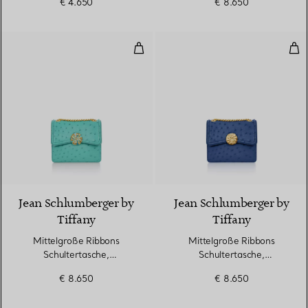
€ 4.650
€ 8.650
Mittelgroße Ribbons Schultertas
Mit
3 Farben
Jean Schlumberger by
Jean Schlumberger by
Tiffany
Tiffany
Mittelgroße Ribbons
Mittelgroße Ribbons
Schultertasche,
Schultertasche,
Straußenleder
Straußenleder
€ 8.650
€ 8.650