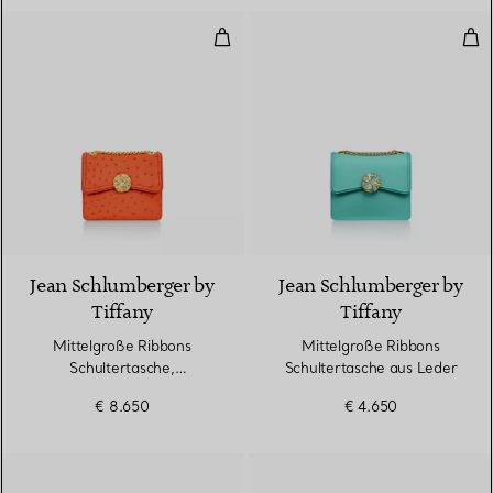
Mittelgroße Ribbons Schultertas
Mit
2 Farben
Jean Schlumberger by
Jean Schlumberger by
Tiffany
Tiffany
Mittelgroße Ribbons
Mittelgroße Ribbons
Schultertasche,
Schultertasche aus Leder
Straußenleder
€ 8.650
€ 4.650