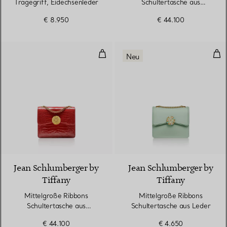
Tragegriff, Eidechsenleder
Schultertasche aus
Alligatorleder
€ 8.950
€ 44.100
Mittelgroße Ribbons Schultertasc
Mit
Neu
9 Farben
Jean Schlumberger by
Jean Schlumberger by
Tiffany
Tiffany
Mittelgroße Ribbons
Mittelgroße Ribbons
Schultertasche aus
Schultertasche aus Leder
Alligatorleder
€ 44.100
€ 4.650