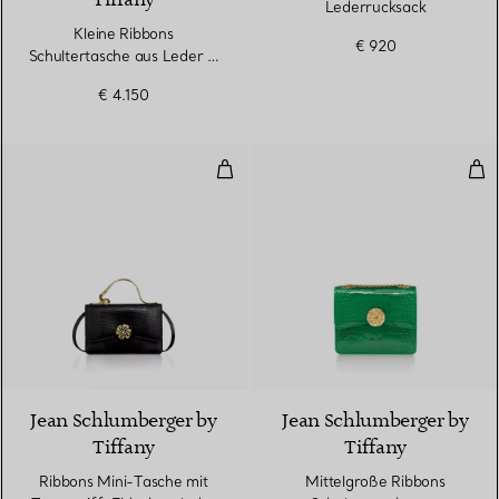
Tiffany
Lederrucksack
Kleine Ribbons
€ 920
Schultertasche aus Leder in
Tiffany Blue®
€ 4.150
Ribbons Mini-Tasche mit Tragegr
Mit
2 Farben
Jean Schlumberger by
Jean Schlumberger by
Tiffany
Tiffany
Ribbons Mini-Tasche mit
Mittelgroße Ribbons