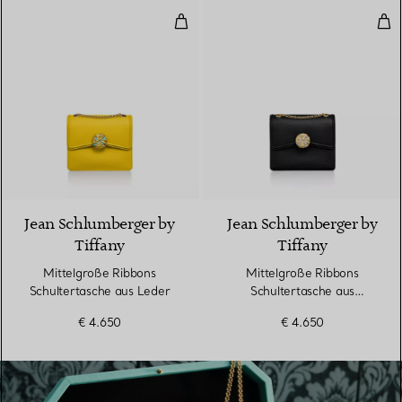
Mittelgroße Ribbons Schultertas
Mit
6 Farben
Jean Schlumberger by
Jean Schlumberger by
Tiffany
Tiffany
Mittelgroße Ribbons
Mittelgroße Ribbons
Schultertasche aus Leder
Schultertasche aus
schwarzem Leder
€ 4.650
€ 4.650