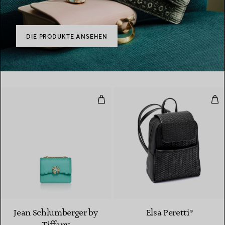
DIE PRODUKTE ANSEHEN
Kleine Ribbons Schultertasche au
Led
Jean Schlumberger by
Elsa Peretti®