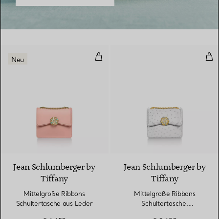
Mittelgroße Ribbons Schultertas
Mit
Neu
6 Farben
Jean Schlumberger by
Jean Schlumberger by
Tiffany
Tiffany
Mittelgroße Ribbons
Mittelgroße Ribbons
Schultertasche aus Leder
Schultertasche,
Straußenleder