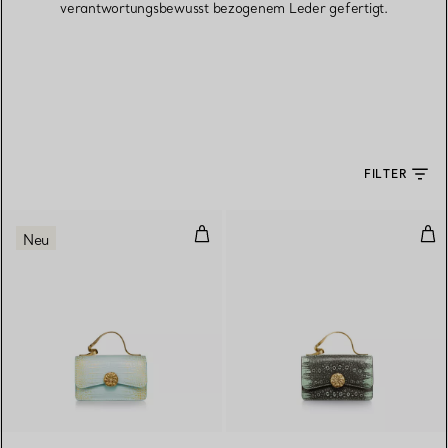
verantwortungsbewusst bezogenem Leder gefertigt.
FILTER
Ribbons Mini-Tasche mit Tragegrif
Rib
Neu