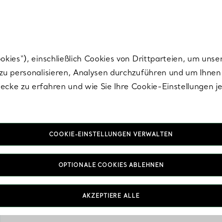
Tiffany.
Melden Sie
sich für die neuesten Nachrichten, kuratierte Inspirat
ies“), einschließlich Cookies von Drittparteien, um unse
u personalisieren, Analysen durchzuführen und um Ihnen 
cke zu erfahren und wie Sie Ihre Cookie-Einstellungen j
COOKIE-EINSTELLUNGEN VERWALTEN
OPTIONALE COOKIES ABLEHNEN
Tiffany & Co. kleine
bezogenem Leder gefert
Reisepassetuis und meh
AKZEPTIERE ALLE