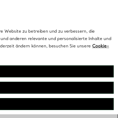
ionen und exklusive Updates an.
Kontaktieren Sie 
Melden Sie si
re Website zu betreiben und zu verbessern, die
und anderen relevante und personalisierte Inhalte und
ederzeit ändern können, besuchen Sie unsere
Cookie-
Kleine Lederwaren
 Lederwaren werden aus feinstem, verantwortungsbewusst
igt. Von Kartenetuis und Portemonnaies bis hin zu Beuteln,
r bringt jedes Stück einen Hauch von Luxus in Ihren Alltag.