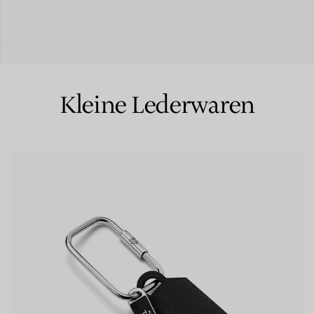
Partnerringe
Eternity Ringe
Kleine Lederwaren
inem Tiffany-Diamantenexperten.