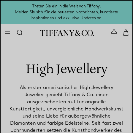
Treten Sie ein in die Welt von Tiffany.
Vom S
Melden Sie
sich für die neuesten Nachrichten, kuratierte
Inspirationen und exklusive Updates an.
Kontaktie
High Jewellery
Als erster amerikanischer High Jewellery
Juwelier genießt Tiffany & Co. einen
ausgezeichneten Ruf für originelle
Kunstfertigkeit, unvergleichliche Handwerkskunst
und seine Liebe für außergewöhnliche
Diamanten und farbige Edelsteine. Seit fast zwei
Jahrhunderten setzen die Kunsthandwerker des