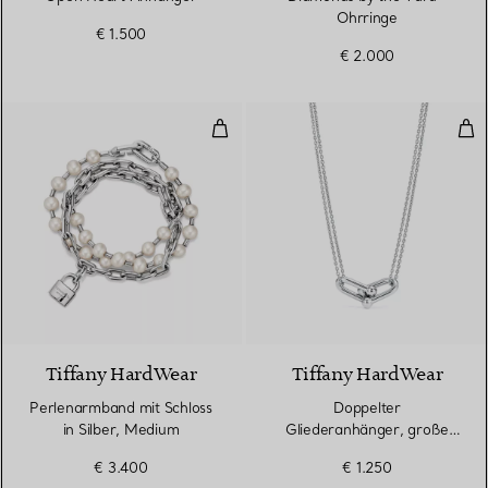
Ohrringe
€ 1.500
€ 2.000
Perlenarmband mit Schloss in Si
Dop
Tiffany HardWear
Tiffany HardWear
Perlenarmband mit Schloss
Doppelter
in Silber, Medium
Gliederanhänger, große
Glieder in Sterlingsilber
€ 3.400
€ 1.250