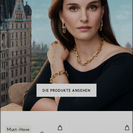
DIE PRODUKTE ANSEHEN
Mittelgroße Gliederohrringe in G
Sch
Must-Have