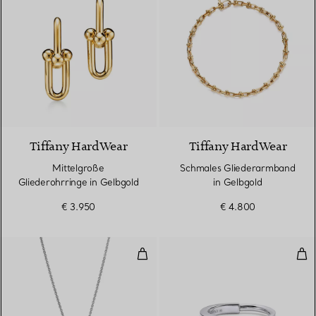
2 Materialien
Tiffany HardWear
Tiffany HardWear
Mittelgroße
Schmales Gliederarmband
Gliederohrringe in Gelbgold
in Gelbgold
€ 3.950
€ 4.800
Kleiner Anhänger in Weißgold
Rin