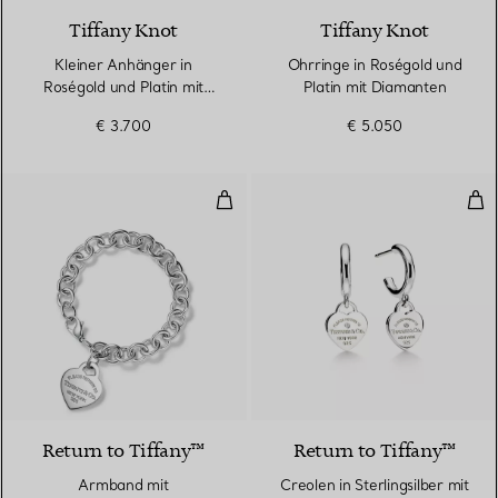
Tiffany Knot
Tiffany Knot
Kleiner Anhänger in
Ohrringe in Roségold und
Roségold und Platin mit
Platin mit Diamanten
Diamanten
€ 3.700
€ 5.050
Armband mit Herzanhänger in Si
Creo
Return to Tiffany™
Return to Tiffany™
Armband mit
Creolen in Sterlingsilber mit