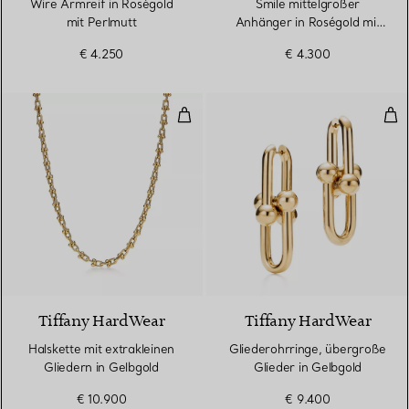
Wire Armreif in Roségold
Smile mittelgroßer
mit Perlmutt
Anhänger in Roségold mit
Diamanten.
€ 4.250
€ 4.300
Halskette mit extrakleinen Gliede
Gli
2 Materialien
Tiffany HardWear
Tiffany HardWear
Halskette mit extrakleinen
Gliederohrringe, übergroße
Gliedern in Gelbgold
Glieder in Gelbgold
€ 10.900
€ 9.400