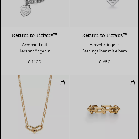
Return to Tiffany™
Return to Tiffany™
Armband mit
Herzohrringe in
Herzanhänger in
Sterlingsilber mit einem
Sterlingsilber mit einem
Diamanten, Mini
€ 1.100
€ 680
Diamanten, Medium
Doppelter Gliederanhänger, groß
Ring
2 Materialien