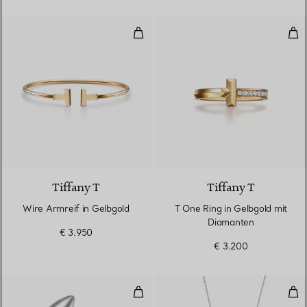
Wire Armreif in Gelbgold
T O
3 Materialien
Tiffany T
Tiffany T
Wire Armreif in Gelbgold
T One Ring in Gelbgold mit
Diamanten
€ 3.950
€ 3.200
High Tide Ohrringe
Ful