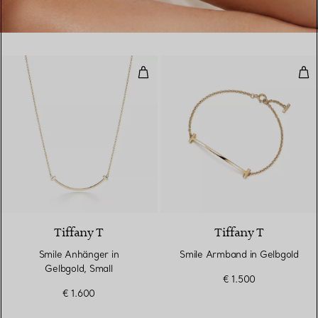
Smile Anhänger in Gelbgold, Smal
Smi
3 Materialien
Tiffany T
Tiffany T
Smile Anhänger in
Smile Armband in Gelbgold
Gelbgold, Small
€ 1.500
€ 1.600