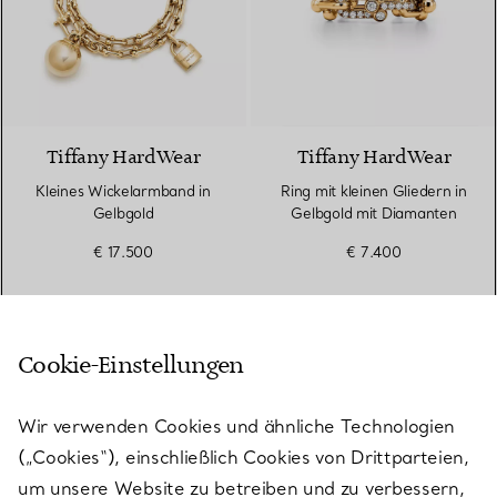
2 Materialien
Tiffany HardWear
Tiffany HardWear
Kleines Wickelarmband in
Ring mit kleinen Gliedern in
Gelbgold
Gelbgold mit Diamanten
€ 17.500
€ 7.400
Wird angezeigt 1 - 60 von 257
Cookie-Einstellungen
Wir verwenden Cookies und ähnliche Technologien
MEHR ANSEHEN
(„Cookies“), einschließlich Cookies von Drittparteien,
um unsere Website zu betreiben und zu verbessern,