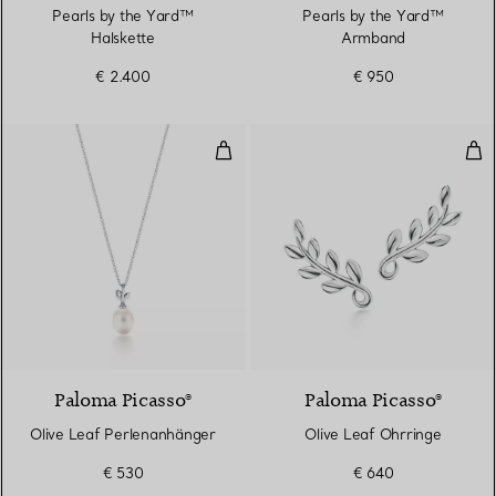
Pearls by the Yard™
Pearls by the Yard™
Halskette
Armband
€ 2.400
€ 950
Olive Leaf Perlenanhänger
Oli
Paloma Picasso®
Paloma Picasso®
Olive Leaf Perlenanhänger
Olive Leaf Ohrringe
€ 530
€ 640