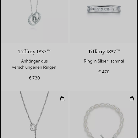
Tiffany 1837™
Tiffany 1837™
Anhänger aus
Ring in Silber, schmal
verschlungenen Ringen
€ 470
€ 730
Open Heart Y-Halskette in Silbe
Ope