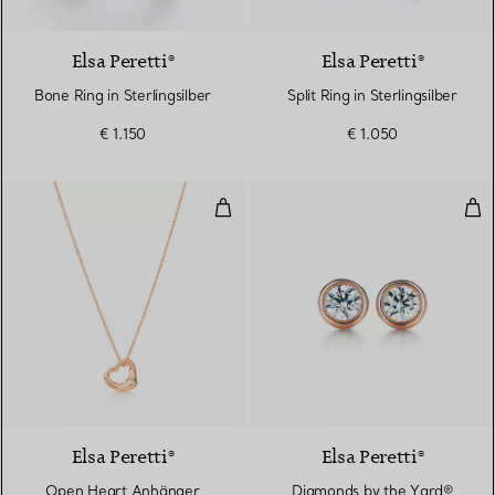
Elsa Peretti®
Elsa Peretti®
Bone Ring in Sterlingsilber
Split Ring in Sterlingsilber
€ 1.150
€ 1.050
Open Heart Anhänger
Dia
2 Materialien
Elsa Peretti®
Elsa Peretti®
Open Heart Anhänger
Diamonds by the Yard®