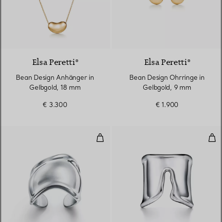
2 Materialien
Elsa Peretti®
Elsa Peretti®
Bean Design Anhänger in
Bean Design Ohrringe in
Gelbgold, 18 mm
Gelbgold, 9 mm
€ 3.300
€ 1.900
Bone Ring in Sterlingsilber
Spli