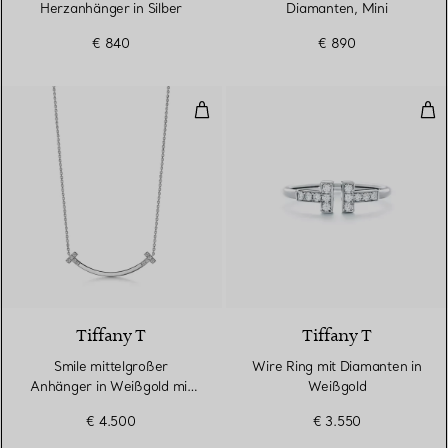
Herzanhänger in Silber
Diamanten, Mini
€ 840
€ 890
Smile mittelgroßer Anhänger in
Wir
3 Materialien
Tiffany T
Tiffany T
Smile mittelgroßer
Wire Ring mit Diamanten in
Anhänger in Weißgold mit
Weißgold
Diamanten
€ 4.500
€ 3.550