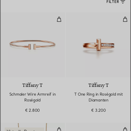
FILTER
Schmaler Wire Armreif in Roségo
T O
3 Materialien
Tiffany T
Tiffany T
Schmaler Wire Armreif in
T One Ring in Roségold mit
Roségold
Diamanten
€ 2.800
€ 3.200
Anhänger in Gelbgold mit Diama
Rin