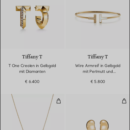
3 Materialien
Tiffany T
Tiffany T
T One Creolen in Gelbgold
Wire Armreif in Gelbgold
mit Diamanten
mit Perlmutt und
Diamanten
€ 6.400
€ 5.800
Bean Design Anhänger in Gelbgo
Bea