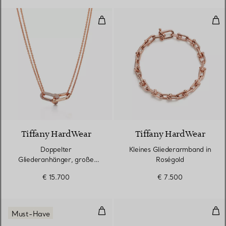
Doppelter Gliederanhänger, groß
Kle
3 Materialien
Tiffany HardWear
Tiffany HardWear
Doppelter
Kleines Gliederarmband in
Gliederanhänger, große
Roségold
Glieder in Roségold mit
€ 15.700
€ 7.500
Pavé-Diamanten
T One Creolen in Gelbgold mit 
Wir
Must-Have