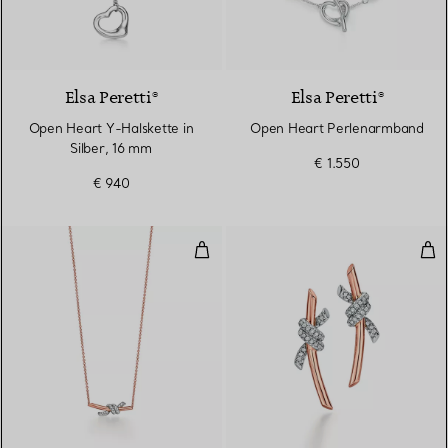
Elsa Peretti®
Elsa Peretti®
Open Heart Y-Halskette in
Open Heart Perlenarmband
Silber, 16 mm
€ 1.550
€ 940
Kleiner Anhänger in Roségold un
Ohr
3 Materialien