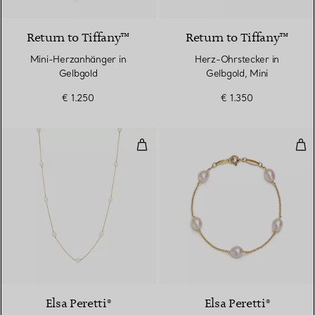
Return to Tiffany™
Return to Tiffany™
Mini-Herzanhänger in
Herz-Ohrstecker in
Gelbgold
Gelbgold, Mini
€ 1.250
€ 1.350
Pearls by the Yard™ Halskette
Pea
Elsa Peretti®
Elsa Peretti®