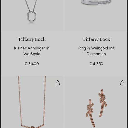
3 Materialien
Tiffany Lock
Tiffany Lock
Kleiner Anhänger in
Ring in Weißgold mit
Weißgold
Diamanten
€ 3.400
€ 4.350
Anhänger in Roségold
Ohr