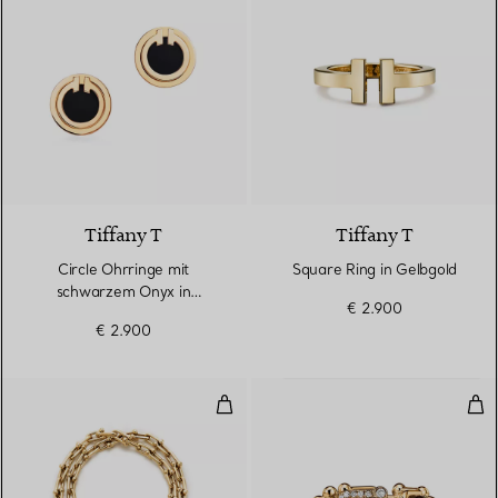
3 Materialien
Tiffany T
Tiffany T
Circle Ohrringe mit
Square Ring in Gelbgold
schwarzem Onyx in
€ 2.900
Gelbgold
€ 2.900
Kleines Wickelarmband in Gelbgo
Rin