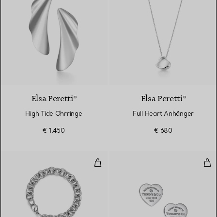
Elsa Peretti®
Elsa Peretti®
High Tide Ohrringe
Full Heart Anhänger
€ 1.450
€ 680
Armband mit Herzanhänger in St
Her