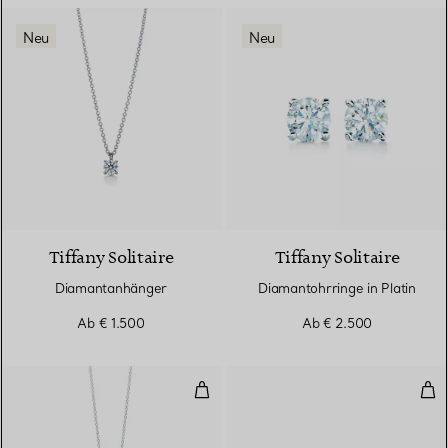
Neu
Neu
Tiffany Solitaire
Tiffany Solitaire
Diamantanhänger
Diamantohrringe in Platin
Ab
€ 1.500
Ab
€ 2.500
Anhänger aus verschlungenen R
Ring