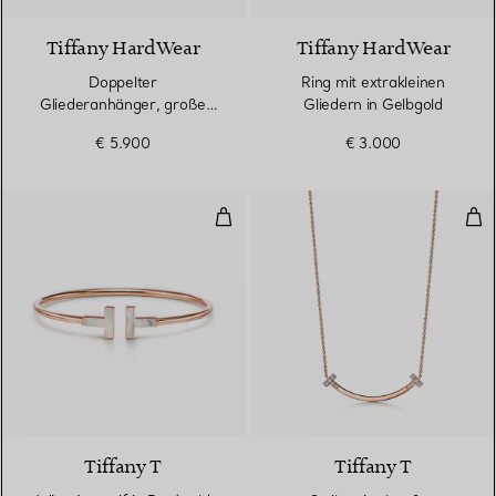
Tiffany HardWear
Tiffany HardWear
Doppelter
Ring mit extrakleinen
Gliederanhänger, große
Gliedern in Gelbgold
Glieder in Gelbgold
€ 5.900
€ 3.000
Wire Armreif in Roségold mit Pe
Smi
3 Materialien
Tiffany T
Tiffany T