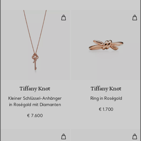
Kleiner Schlüssel-Anhänger in R
Rin
Tiffany Knot
Tiffany Knot
Kleiner Schlüssel-Anhänger
Ring in Roségold
in Roségold mit Diamanten
€ 1.700
€ 7.600
Circle Ohrringe mit schwarzem O
Squ