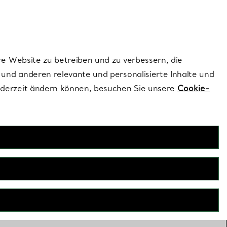
ionen und exklusive Updates an.
Kontaktieren Sie 
Melden Sie si
re Website zu betreiben und zu verbessern, die
und anderen relevante und personalisierte Inhalte und
ederzeit ändern können, besuchen Sie unsere
Cookie-
Hochzeitsgeschenke
von Tiffany Blue® wird das Jawort zu einem wahrhaft
. Entdecken Sie unsere exklusiven Hochzeitsgeschenke und
 Design, um Liebe und das Glück von Neuanfängen zu feiern.