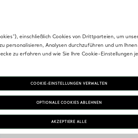
Tiffany.
Melden Sie
sich für die neuesten Nachrichten, kuratierte Inspirat
ies“), einschließlich Cookies von Drittparteien, um unse
u personalisieren, Analysen durchzuführen und um Ihnen 
cke zu erfahren und wie Sie Ihre Cookie-Einstellungen j
COOKIE-EINSTELLUNGEN VERWALTEN
OPTIONALE COOKIES ABLEHNEN
Mit einem Hauch 
unvergesslichen Moment
finden Sie das perfekte
AKZEPTIERE ALLE