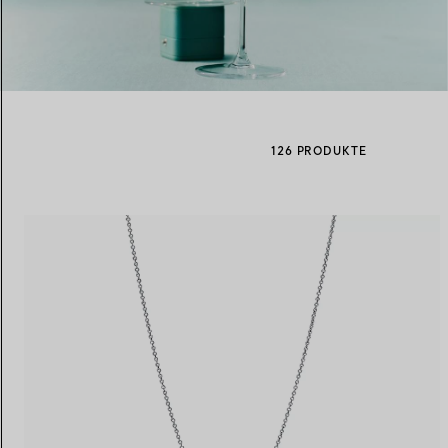
Eheringe für Damen
Eheringe für Herren
126 PRODUKTE
Vereinbaren Sie Ihren
Termin
mit e