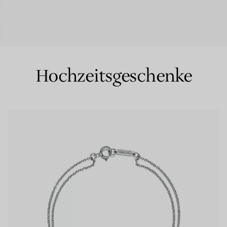
Partnerringe
Eternity Ringe
Hochzeitsgeschenke
inem Tiffany-Diamantenexperten.