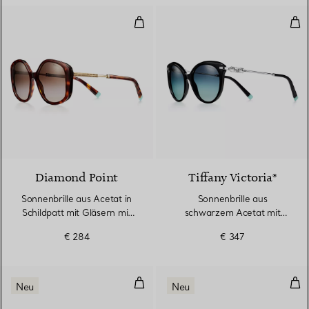
Sonnenbrille aus Acetat in Schil
Son
Diamond Point
Tiffany Victoria®
Sonnenbrille aus Acetat in
Sonnenbrille aus
Schildpatt mit Gläsern mit
schwarzem Acetat mit
braunem Farbverlauf
Gläsern mit Farbverlauf in
€ 284
€ 347
Tiffany Blue®
Sonnenbrille, schwarzes Acetat,
Son
Neu
Neu