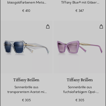
blassgoldfarbenem Metall
Tiffany Blue® mit Gläsern
mit dunkelgrauen Gläsern
mit grauem Farbverlauf
€ 410
€ 347
Sonnenbrille aus transparentem 
Son
4 Farben
Tiffany Brillen
Tiffany Brillen
Sonnenbrille aus
Sonnenbrille aus
transparentem Acetat mit
fuchsiafarbigem Opal-
dunkelblauen Gläsern
Acetat mit rosa Gläsern
€ 305
€ 305