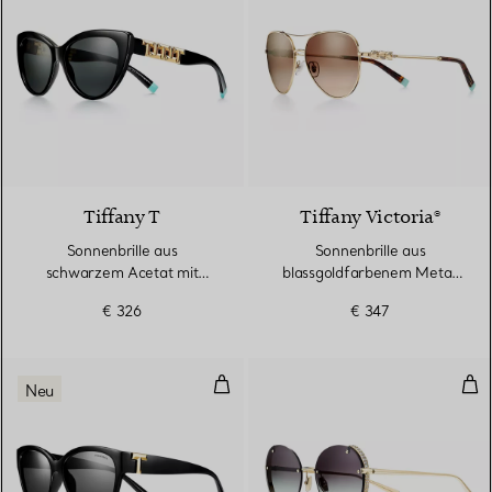
Tiffany T
Tiffany Victoria®
Sonnenbrille aus
Sonnenbrille aus
schwarzem Acetat mit
blassgoldfarbenem Metall
dunkelgrauen Gläsern
mit braunen Gläsern
€ 326
€ 347
Sonnenbrille aus schwarzem Ace
Son
Neu