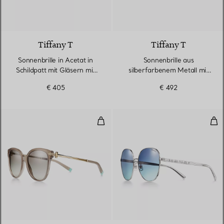
Tiffany T
Tiffany T
Sonnenbrille in Acetat in
Sonnenbrille aus
Schildpatt mit Gläsern mit
silberfarbenem Metall mit
braunem Farbverlauf
Gläsern mit Farbverlauf in
€ 405
€ 492
Tiffany Blue®
Sonnenbrille aus Acetat in Matt
Run