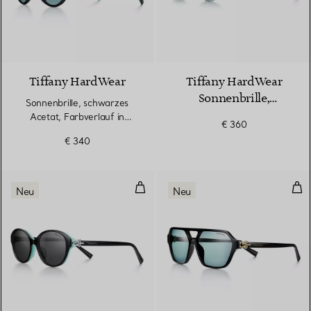
Tiffany HardWear
Tiffany HardWear
Sonnenbrille,
Sonnenbrille, schwarzes
blassgoldfarbenes
Acetat, Farbverlauf in
€ 360
Metall, Gläser in
Tiffany Blue®
€ 340
Tiffany Blue®
Sonnenbrille aus schwarzem Ace
Son
Neu
Neu
2 Farben