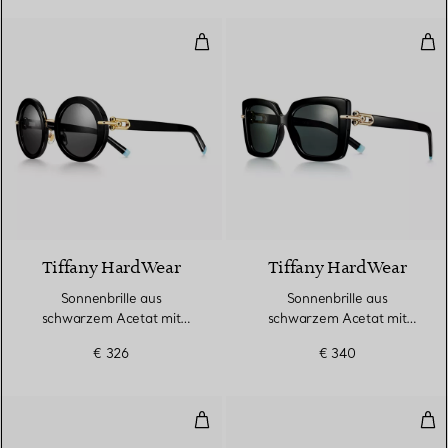
Sonnenbrille aus schwarzem Ace
Son
Tiffany HardWear
Tiffany HardWear
Sonnenbrille aus
Sonnenbrille aus
schwarzem Acetat mit
schwarzem Acetat mit
dunkelgrauen Gläsern
dunkelgrauen Gläsern
€ 326
€ 340
Sonnenbrille aus schwarzem Ace
Son