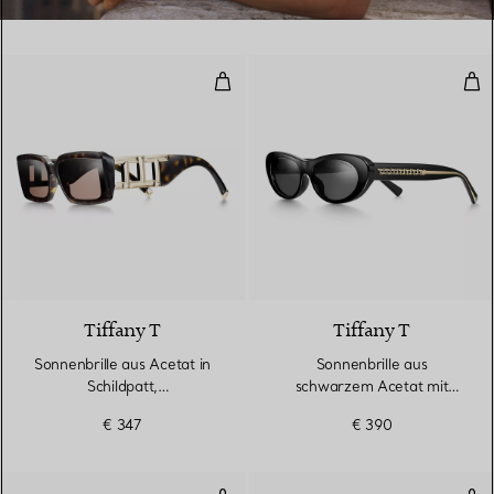
Sonnenbrille aus Acetat in Schil
Son
3 Farben
Tiffany T
Tiffany T
Sonnenbrille aus Acetat in
Sonnenbrille aus
Schildpatt,
schwarzem Acetat mit
blassgoldfarbenem Metall
dunkelgrauen Gläsern
€ 347
€ 390
und braunen Gläsern