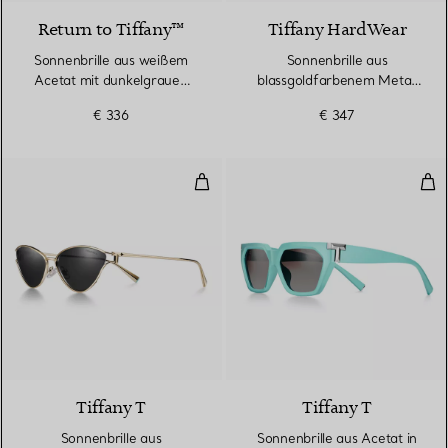
Return to Tiffany™
Tiffany HardWear
Sonnenbrille aus weißem
Sonnenbrille aus
Acetat mit dunkelgrauen
blassgoldfarbenem Metall
Gläsern
mit Gläsern mit violettem
€ 336
€ 347
Farbverlauf
Sonnenbrille aus blassgoldfarbe
Son
2 Farben
Tiffany T
Tiffany T
Sonnenbrille aus
Sonnenbrille aus Acetat in