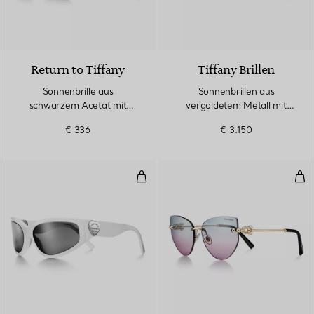
2 Farben
Return to Tiffany
Tiffany Brillen
Sonnenbrille aus
Sonnenbrillen aus
schwarzem Acetat mit
vergoldetem Metall mit
grauen Gläsern
verspiegelten Gläsern
€ 336
€ 3.150
Sonnenbrille aus weißem Acetat 
Son