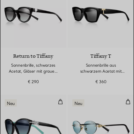
Return to Tiffany
Tiffany T
Sonnenbrille, schwarzes
Sonnenbrille aus
Acetat, Gläser mit grauem
schwarzem Acetat mit
Farbverlauf
dunkelgrauen Gläsern
€ 290
€ 360
Sonnenbrille, schwarzes Acetat, 
Tif
Neu
Neu