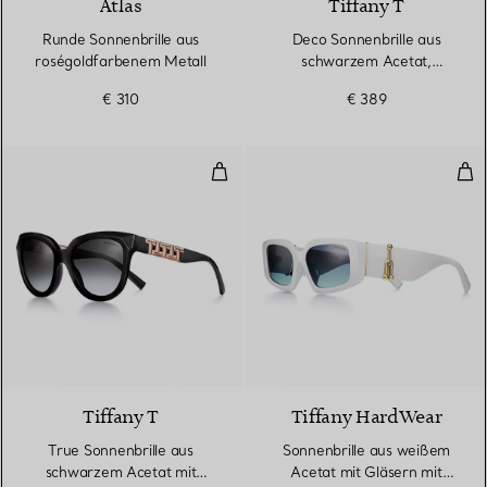
Atlas
Tiffany T
Runde Sonnenbrille aus
Deco Sonnenbrille aus
roségoldfarbenem Metall
schwarzem Acetat,
goldfarbenem Metall und
€ 310
€ 389
grauen Gläsern
True Sonnenbrille aus schwarzem
Son
3 Farben
Tiffany T
Tiffany HardWear
True Sonnenbrille aus
Sonnenbrille aus weißem
schwarzem Acetat mit
Acetat mit Gläsern mit