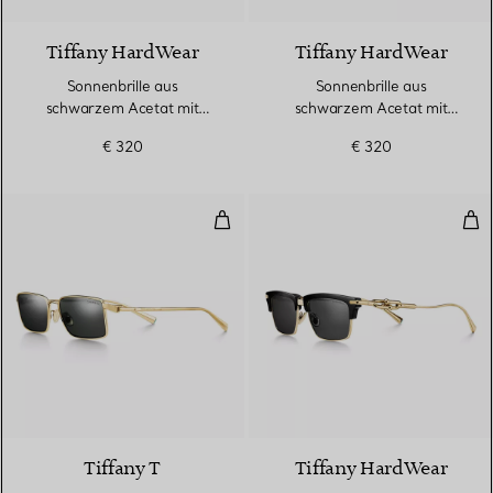
Tiffany HardWear
Tiffany HardWear
Sonnenbrille aus
Sonnenbrille aus
schwarzem Acetat mit
schwarzem Acetat mit
dunkelgrauen Gläsern
Gläsern in Tiffany Blue®
€ 320
€ 320
Sonnenbrille aus vergoldetem Me
Son
Tiffany T
Tiffany HardWear