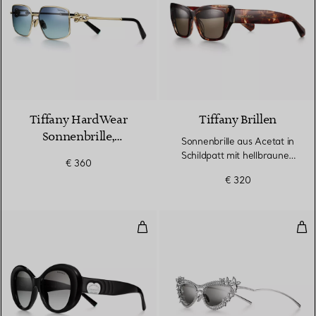
Tiffany HardWear
Tiffany Brillen
Sonnenbrille,
Sonnenbrille aus Acetat in
blassgoldfarbenes
Schildpatt mit hellbraunen
€ 360
Metall, Gläser in
Gläsern
€ 320
Tiffany Blue®
Sonnenbrille aus schwarzem Ace
Son