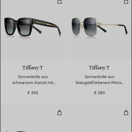
Sonnenbrille aus schwarzem Acet
Son
Tiffany T
Tiffany T
Sonnenbrille aus
Sonnenbrille aus
schwarzem Acetat mit
blassgoldfarbenem Metall
Gläsern mit grauem
mit Gläsern mit grauem
€ 390
€ 389
Farbverlauf
Farbverlauf
Sonnenbrille aus schwarzem Acet
Son