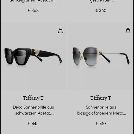
dunkelgrünem Acetat mit
gestreiftem
dunkelgrünen Gläsern
elfenbeinfarbenem Acetat
€ 368
€ 360
mit Gläsern mit grauem
Farbverlauf
Deco Sonnenbrille aus schwarze
Son
3 Farben
Tiffany T
Tiffany T
Deco Sonnenbrille aus
Sonnenbrille aus
schwarzem Acetat,
blassgoldfarbenem Metall
goldfarbenem Metall und
mit Gläsern mit grauem
€ 445
€ 410
grauen Gläsern
Farbverlauf