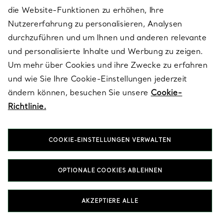
die Website-Funktionen zu erhöhen, Ihre
Nutzererfahrung zu personalisieren, Analysen
durchzuführen und um Ihnen und anderen relevante
Sonnenbrillen
und personalisierte Inhalte und Werbung zu zeigen.
Um mehr über Cookies und ihre Zwecke zu erfahren
Die Brillenkollektion ist von den ikonischen Schmuckdesigns und
legendären Edelsteinen des Hauses inspiriert. Charakteristische
und wie Sie Ihre Cookie-Einstellungen jederzeit
Motive wie unser markantes abgeschrägtes „T“ oder das Tiffany
ändern können, besuchen Sie unsere
Cookie-
HardWear Verbindungsglied stellen einzigartige Details dar, die
für Aufmerksamkeit sorgen. Unsere Brillendesigns umfassen
Richtlinie.
klassisch geformte Fassungen wie ovale und Cat-Eye-
Sonnenbrillen. Übergroße Rahmen und Sonnenbrillen in
Schmetterlingsform verleihen Ihrem Look die perfekte Dosis
COOKIE-EINSTELLUNGEN VERWALTEN
Dramatik. Wenn Sie eine eher ungewöhnliche Form suchen,
entscheiden Sie sich für eine eckige Sonnenbrille mit facettierten
Gläsern. Neben den traditionellen Farben wie Schwarz, Weiß,
OPTIONALE COOKIES ABLEHNEN
Braun und Schildpatt finden Sie auch leuchtende, von unseren
Edelsteinen inspirierte Farbtöne wie rosa Opal oder
Smaragdgrün. Bei Tiffanys Kollektion von Designer-
AKZEPTIERE ALLE
Sonnenbrillen für Damen gilt die Devise: Extravaganter ist immer
besser.