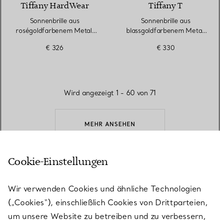
Tiffany HardWear
Tiffany T
Sonnenbrille aus
Sonnenbrille aus
roségoldfarbenem Metall
blassgoldfarbenem Metall
mit rosa Gläsern
mit Gläsern mit braunem
€ 326
€ 330
Farbverlauf
Wird angezeigt 1 - 60 von 71
MEHR ANSEHEN
Cookie-Einstellungen
ZURÜCK ZUM SEITENANFANG
Wir verwenden Cookies und ähnliche Technologien
(„Cookies“), einschließlich Cookies von Drittparteien,
um unsere Website zu betreiben und zu verbessern,