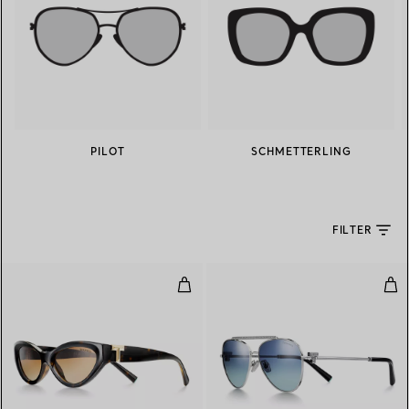
PILOT
SCHMETTERLING
FILTER
Sonnenbrille in Acetat in Schild
Son