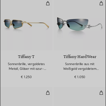
Sonnenbrille, vergoldetes Metall
Son
Tiffany T
Tiffany HardWear
Sonnenbrille, vergoldetes
Sonnenbrille aus mit
Metall, Gläser mit azur-
Weißgold vergoldetem
grauem Farbverlauf
Metall mit Gläsern in
€ 1.250
€ 1.050
Tiffany Blue®
Tiffany HardWear Sonnenbrille, b
Son