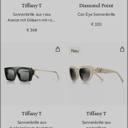
Tiffany T
Diamond Point
Sonnenbrille aus rosa
Cat-Eye Sonnenbrille
Acetat mit Gläsern mit rosa
€ 320
Farbverlauf
€ 368
Sonnenbrille aus dunkelgrünem A
Son
Neu
4 Farben
Tiffany T
Tiffany T
Sonnenbrille aus
Sonnenbrille aus