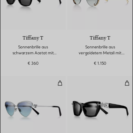
2 Farben
Tiffany T
Tiffany T
Sonnenbrille aus
Sonnenbrille aus
schwarzem Acetat mit
vergoldetem Metall mit
dunkelgrauen Gläsern
Gläsern mit grauem
€ 360
€ 1.150
Farbverlauf
Sonnenbrille aus mit Weißgold v
SPE