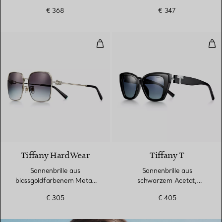
grauen Gläsern
azurblauem Farbverlauf
€ 368
€ 347
Sonnenbrille aus blassgoldfarbe
Son
Tiffany HardWear
Tiffany T
Sonnenbrille aus
Sonnenbrille aus
blassgoldfarbenem Metall
schwarzem Acetat,
mit grauen Gläsern
Farbverlauf azur-
€ 305
€ 405
dunkelblau