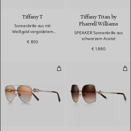
2 Farben
Tiffany T
Tiffany Titan by
Pharrell Williams
Sonnenbrille aus mit
Weißgold vergoldetem
SPEAKER Sonnenbrille aus
Metall mit Gläsern mit
schwarzem Acetat
€ 850
azurblauem Farbverlauf
€ 1.880
Sonnenbrille aus roségoldfarben
Son