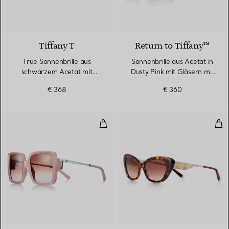
4 Farben
Tiffany T
Return to Tiffany™
True Sonnenbrille aus
Sonnenbrille aus Acetat in
schwarzem Acetat mit
Dusty Pink mit Gläsern mit
dunkelgrauen Gläsern
rosanem Farbverlauf
€ 368
€ 360
Sonnenbrille aus rosa Acetat mit
Cat
3 Farben