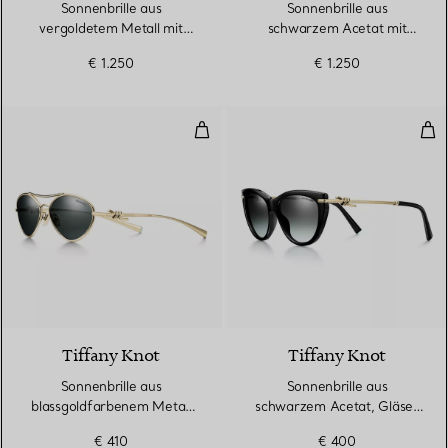
Sonnenbrille aus
Sonnenbrille aus
vergoldetem Metall mit
schwarzem Acetat mit
dunkelgrauen Gläsern
dunkelgrauen Gläsern
€ 1.250
€ 1.250
Sonnenbrille aus blassgoldfarbe
Son
Tiffany Knot
Tiffany Knot
Sonnenbrille aus
Sonnenbrille aus
blassgoldfarbenem Metall
schwarzem Acetat, Gläser
mit dunkelgrauen Gläsern
mit grauem Farbverlauf
€ 410
€ 400