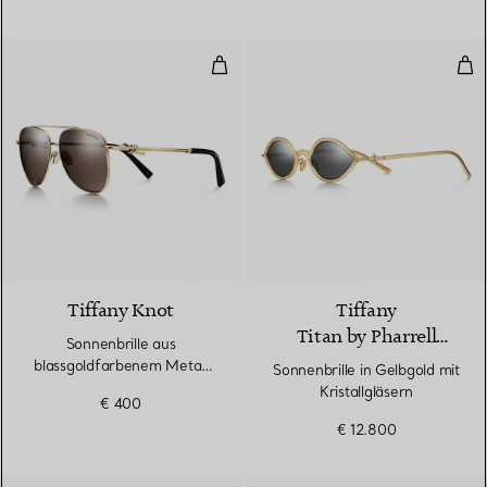
Sonnenbrille aus blassgoldfarbe
Sonn
Tiffany Knot
Tiffany
Titan by Pharrell
Sonnenbrille aus
Williams
blassgoldfarbenem Metall
Sonnenbrille in Gelbgold mit
mit hellbraunen Gläsern
Kristallgläsern
€ 400
€ 12.800