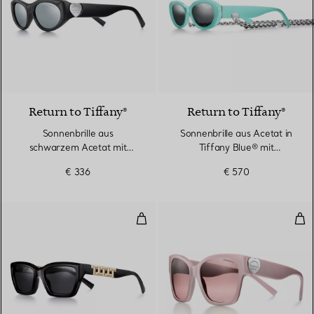
Return to Tiffany®
Return to Tiffany®
Sonnenbrille aus
Sonnenbrille aus Acetat in
schwarzem Acetat mit
Tiffany Blue® mit
verspiegelten grauen
dunkelgrauen Gläsern
€ 336
€ 570
Gläsern
True Sonnenbrille aus schwarze
Son