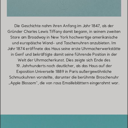
Die Geschichte nahm ihren Anfang im Jahr 1847, als der
iten
Gründer Charles Lewis Tiffany damit begann, in seinem zweiten
Grü
he
Store am Broadway in New York hochwertige amerikanische
S
m
und europäische Wand- und Taschenuhren anzubieten. Im
ätte
Jahr 1874 eröffnete das Haus seine erste Uhrmacherwerkstätte
Jah
er
in Genf und bekräftigte damit seine führende Position in der
i
Welt der Uhrmacherkunst. Dies zeigte sich Ende des
19. Jahrhunderts noch deutlicher, als das Haus auf der
Exposition Universelle 1889 in Paris außergewöhnliche
uhr
Schmuckuhren vorstellte, darunter die berühmte Broschenuhr
Sc
ar.
„Apple Blossom“, die von rosa Emailleblättern eingerahmt war.
„A