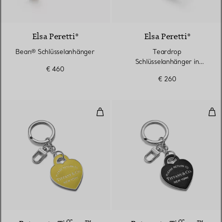
Elsa Peretti®
Elsa Peretti®
Bean® Schlüsselanhänger
Teardrop
Schlüsselanhänger in
€ 460
Sterlingsilber
€ 260
Schlüsselanhänger mit Herz aus
Sch
5 Farben