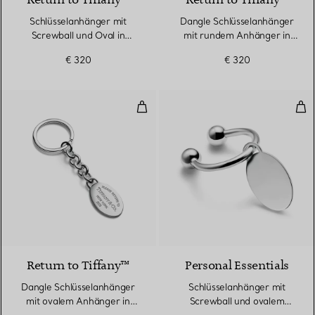
Return to Tiffany™
Return to Tiffany™
Schlüsselanhänger mit
Dangle Schlüsselanhänger
Screwball und Oval in
mit rundem Anhänger in
Sterlingsilber
Sterlingsilber
€ 320
€ 320
Dangle Schlüsselanhänger mit ov
Sch
Return to Tiffany™
Personal Essentials
Dangle Schlüsselanhänger
Schlüsselanhänger mit
mit ovalem Anhänger in
Screwball und ovalem