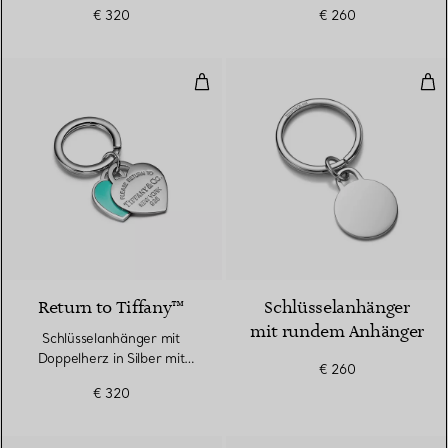
Sterlingsilber
Anhänger in Sterlingsilber
€ 320
€ 260
Schlüsselanhänger mit Doppelherz
Sch
Return to Tiffany™
Schlüsselanhänger
mit rundem Anhänger
Schlüsselanhänger mit
Doppelherz in Silber mit
€ 260
Tiffany Blue®
€ 320