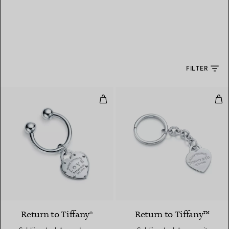
FILTER
Schlüsselanhänger Love
Sch
Return to Tiffany®
Return to Tiffany™