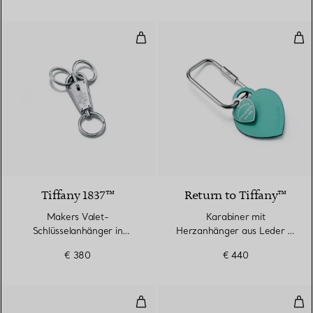
Makers Valet-Schlüsselanhänger i
Kar
Tiffany 1837™
Return to Tiffany™
Makers Valet-
Karabiner mit
Schlüsselanhänger in
Herzanhänger aus Leder in
Sterlingsilber und Edelstahl
Tiffany Blue®
€ 380
€ 440
Karabiner mit rechteckigem An
Kar