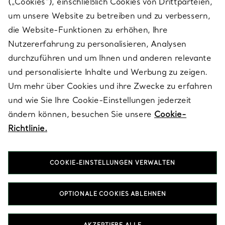
(„Cookies“), einschließlich Cookies von Drittparteien,
SERVICES
um unsere Website zu betreiben und zu verbessern,
die Website-Funktionen zu erhöhen, Ihre
Nutzererfahrung zu personalisieren, Analysen
ÜBER TIFFANY & CO.
durchzuführen und um Ihnen und anderen relevante
und personalisierte Inhalte und Werbung zu zeigen.
Um mehr über Cookies und ihre Zwecke zu erfahren
RECHTLICHE HINWEISE
und wie Sie Ihre Cookie-Einstellungen jederzeit
ändern können, besuchen Sie unsere
Cookie-
Richtlinie.
FOLGEN SIE UNS
COOKIE-EINSTELLUNGEN VERWALTEN
Standort ändern:
OPTIONALE COOKIES ABLEHNEN
T&Co. 2026