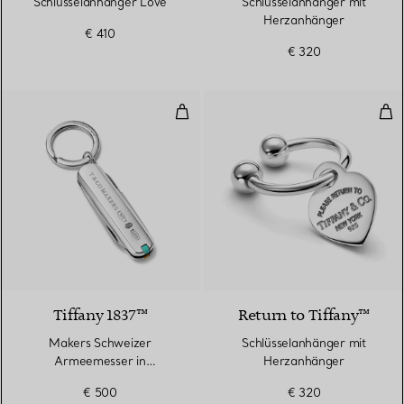
Schlüsselanhänger Love
Schlüsselanhänger mit
Herzanhänger
€ 410
€ 320
Makers Schweizer Armeemesser in
Sch
Tiffany 1837™
Return to Tiffany™
Makers Schweizer
Schlüsselanhänger mit
Armeemesser in
Herzanhänger
Sterlingsilber
€ 500
€ 320