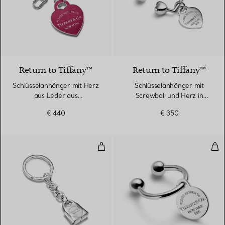
5 Farben
Return to Tiffany™
Return to Tiffany™
Schlüsselanhänger mit Herz
Schlüsselanhänger mit
aus Leder aus
Screwball und Herz in
palladiumbeschichtetem
Sterlingsilber
€ 440
€ 350
Messing
Handtaschen-Schlüsselanhänger i
Sch