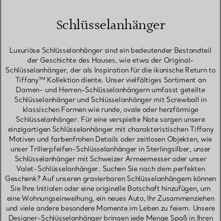
Schlüsselanhänger
Luxuriöse Schlüsselanhänger sind ein bedeutender Bestandteil
der Geschichte des Hauses, wie etwa der Original-
Schlüsselanhänger, der als Inspiration für die ikonische Return to
Tiffany™ Kollektion diente. Unser vielfältiges Sortiment an
Damen- und Herren-Schlüsselanhängern umfasst geteilte
Schlüsselanhänger und Schlüsselanhänger mit Screwball in
klassischen Formen wie runde, ovale oder herzförmige
Schlüsselanhänger. Für eine verspielte Note sorgen unsere
einzigartigen Schlüsselanhänger mit charakteristischen Tiffany
Motiven und farbenfrohen Details oder zeitlosen Objekten, wie
unser Trillerpfeifen-Schlüsselanhänger in Sterlingsilber, unser
Schlüsselanhänger mit Schweizer Armeemesser oder unser
Valet-Schlüsselanhänger. Suchen Sie nach dem perfekten
Geschenk? Auf unseren gravierbaren Schlüsselanhängern können
Sie Ihre Initialen oder eine originelle Botschaft hinzufügen, um
eine Wohnungseinweihung, ein neues Auto, Ihr Zusammenziehen
und viele andere besondere Momente im Leben zu feiern. Unsere
Designer-Schlüsselanhänger bringen jede Menge Spaß in Ihren