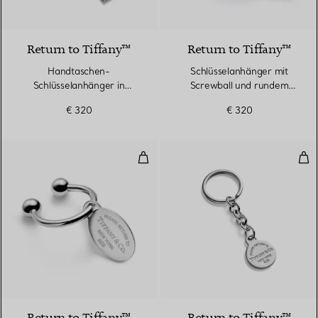
Return to Tiffany™
Return to Tiffany™
Handtaschen-
Schlüsselanhänger mit
Schlüsselanhänger in
Screwball und rundem
Sterlingsilber
Anhänger in Sterlingsilber
€ 320
€ 320
Schlüsselanhänger mit Screwball u
Dan