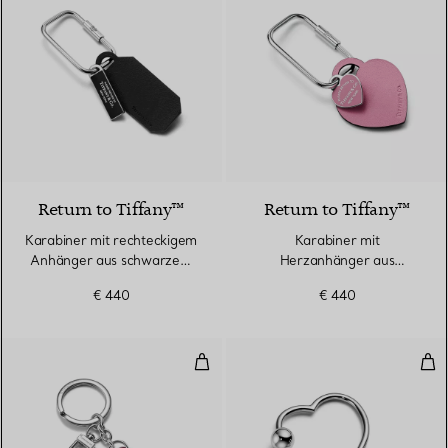
3 Farben
Return to Tiffany™
Return to Tiffany™
Karabiner mit rechteckigem
Karabiner mit
Anhänger aus schwarzem
Herzanhänger aus
Leder
morganitfarbenem Leder
€ 440
€ 440
Schlüsselanhänger mit Herz aus
Sch