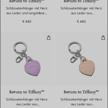
Return to Tiffany™
Return to Tiffany™
Schlüsselanhänger mit Herz
Schlüsselanhänger mit Herz
aus Leder und vergoldetem
aus Leder aus
Messing
palladiumbeschichtetem
€ 440
€ 440
Messing
Schlüsselanhänger mit Herz aus
Sch
5 Farben
Return to Tiffany™
Return to Tiffany™
Schlüsselanhänger mit Herz
Schlüsselanhänger mit Herz
aus Leder aus
aus Leder aus