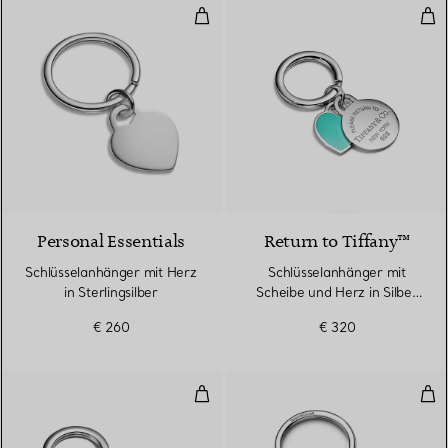
Schlüsselanhänger mit Herz in Ste
Sch
Personal Essentials
Return to Tiffany™
Schlüsselanhänger mit Herz
Schlüsselanhänger mit
in Sterlingsilber
Scheibe und Herz in Silber
mit Tiffany Blue®
€ 260
€ 320
Schlüsselanhänger mit Oval und H
Sch