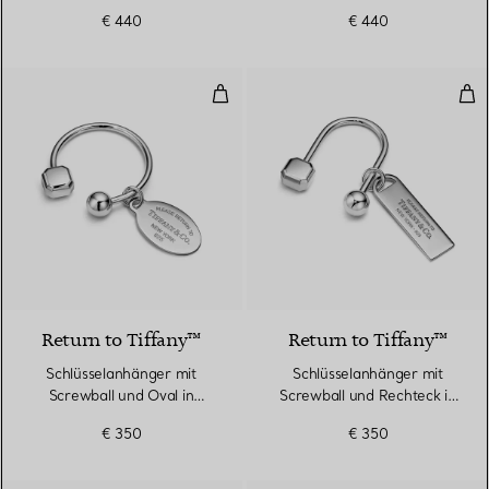
palladiumbeschichtetem
palladiumbeschichtetem
€ 440
€ 440
Messing
Messing
Schlüsselanhänger mit Screwball u
Sch
Return to Tiffany™
Return to Tiffany™
Schlüsselanhänger mit
Schlüsselanhänger mit
Screwball und Oval in
Screwball und Rechteck in
Sterlingsilber
Sterlingsilber
€ 350
€ 350