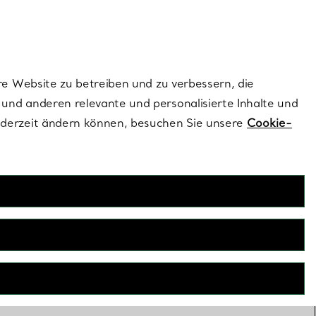
ionen und exklusive Updates an.
Kontaktieren Sie 
Melden Sie si
re Website zu betreiben und zu verbessern, die
und anderen relevante und personalisierte Inhalte und
ederzeit ändern können, besuchen Sie unsere
Cookie-
Nach Kollektion
Tiffany Kollektionen