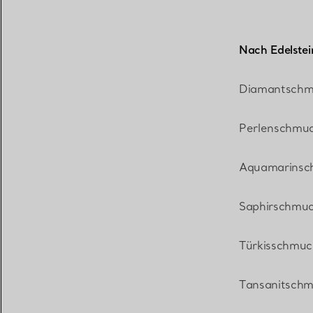
Nach Edelstei
Diamantschm
Perlenschmu
Aquamarinsc
Saphirschmu
Türkisschmuc
Tansanitsch