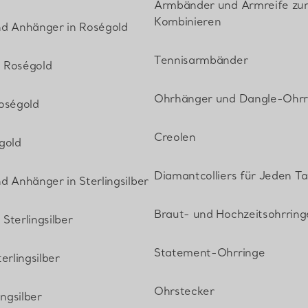
Armbänder und Armreife zu
Kombinieren
nd Anhänger in Roségold
Tennisarmbänder
 Roségold
Ohrhänger und Dangle-Ohrr
oségold
Creolen
gold
Diamantcolliers für Jeden T
d Anhänger in Sterlingsilber
Braut- und Hochzeitsohrring
Sterlingsilber
Statement-Ohrringe
erlingsilber
Ohrstecker
ingsilber