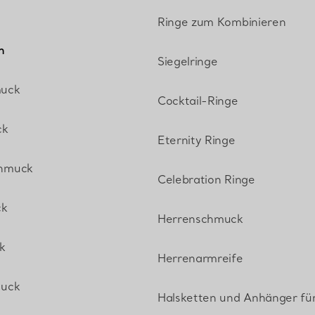
Ringe zum Kombinieren
n
Siegelringe
uck
Cocktail-Ringe
ck
Eternity Ringe
hmuck
Celebration Ringe
ck
Herrenschmuck
k
Herrenarmreife
muck
Halsketten und Anhänger fü