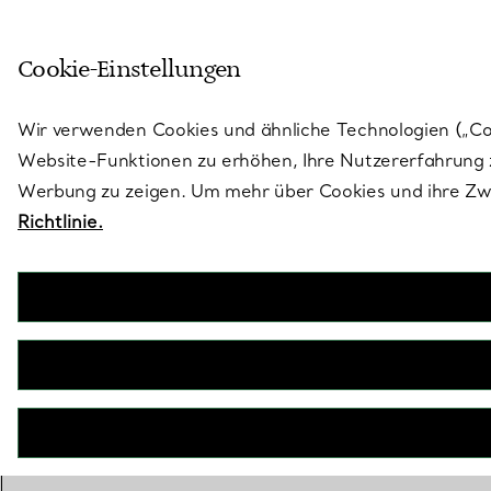
Treten Sie ein in die Welt von 
Cookie-Einstellungen
Gehen Sie auf die Seite „Stores“
Wir verwenden Cookies und ähnliche Technologien („Cook
Website-Funktionen zu erhöhen, Ihre Nutzererfahrung z
Werbung zu zeigen. Um mehr über Cookies und ihre Zwe
Richtlinie.
Schmuck
Nach Kategor
Schmuckstücke Ansehen
Halsketten u