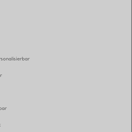
sonalisierbar
r
bar
k