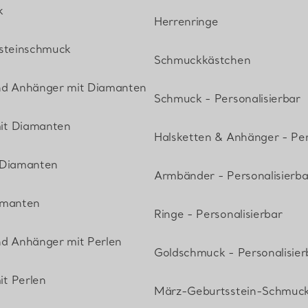
k
Herrenringe
lsteinschmuck
Schmuckkästchen
nd Anhänger mit Diamanten
Schmuck - Personalisierbar
it Diamanten
Halsketten & Anhänger - Per
 Diamanten
Armbänder - Personalisierba
amanten
Ringe - Personalisierbar
nd Anhänger mit Perlen
Goldschmuck - Personalisier
t Perlen
März-Geburtsstein-Schmuc