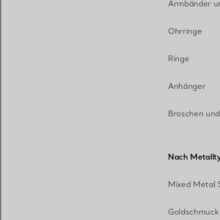
Armbänder u
Eheringe für Damen
Eheringe für Herren
Ohrringe
Ringe
Vereinbaren Sie Ihren
Termin
mit e
Anhänger
Broschen und
Nach Metallt
Mixed Metal
Goldschmuck