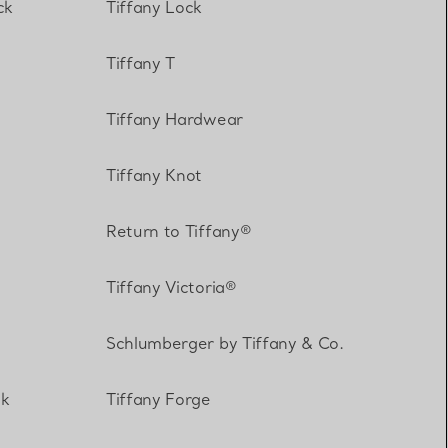
ck
Tiffany Lock
Elsa Peretti®
Tipps zur Auswahl eines
Tiffany T
Eherings
Tiffany Hardwear
Tiffany Knot
Return to Tiffany®
Tiffany Victoria®
Schlumberger by Tiffany & Co.
ck
Tiffany Forge