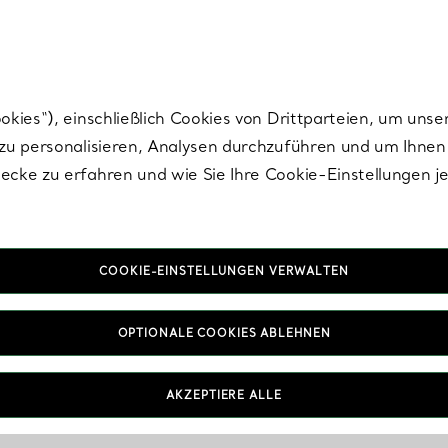
Tiffany.
Melden Sie
sich für die neuesten Nachrichten, kuratierte Inspirat
ies“), einschließlich Cookies von Drittparteien, um unse
u personalisieren, Analysen durchzuführen und um Ihnen 
cke zu erfahren und wie Sie Ihre Cookie-Einstellungen j
Seitenverzeichnis
COOKIE-EINSTELLUNGEN VERWALTEN
OPTIONALE COOKIES ABLEHNEN
ie
Entdecken
AKZEPTIERE ALLE
nd Anhänger
Neuer Schmuck