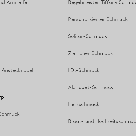
nd Armreife
Begehrtester Tiffany Schmu
Partnerringe
Eternity Ringe
Personalisierter Schmuck
Solitär-Schmuck
inem Tiffany-Diamantenexperten.
Zierlicher Schmuck
 Anstecknadeln
I.D.-Schmuck
Alphabet-Schmuck
yp
Herzschmuck
 Schmuck
Braut- und Hochzeitsschmu