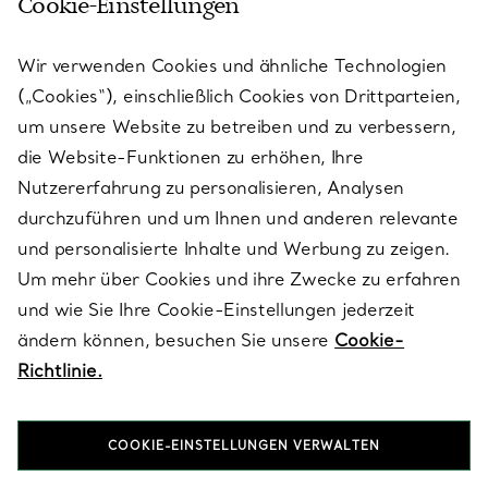
Cookie-Einstellungen
KUNDENSERVICE
Wir verwenden Cookies und ähnliche Technologien
(„Cookies“), einschließlich Cookies von Drittparteien,
SERVICES
um unsere Website zu betreiben und zu verbessern,
die Website-Funktionen zu erhöhen, Ihre
Nutzererfahrung zu personalisieren, Analysen
ÜBER TIFFANY & CO.
durchzuführen und um Ihnen und anderen relevante
und personalisierte Inhalte und Werbung zu zeigen.
Um mehr über Cookies und ihre Zwecke zu erfahren
RECHTLICHE HINWEISE
und wie Sie Ihre Cookie-Einstellungen jederzeit
ändern können, besuchen Sie unsere
Cookie-
Richtlinie.
FOLGEN SIE UNS
COOKIE-EINSTELLUNGEN VERWALTEN
Standort ändern: