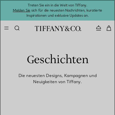
Treten Sie ein in die Welt von Tiffany.
Vom S
Melden Sie
sich für die neuesten Nachrichten, kuratierte
Inspirationen und exklusive Updates an.
Kontaktie
Geschichten
Die neuesten Designs, Kampagnen und
Neuigkeiten von Tiffany.