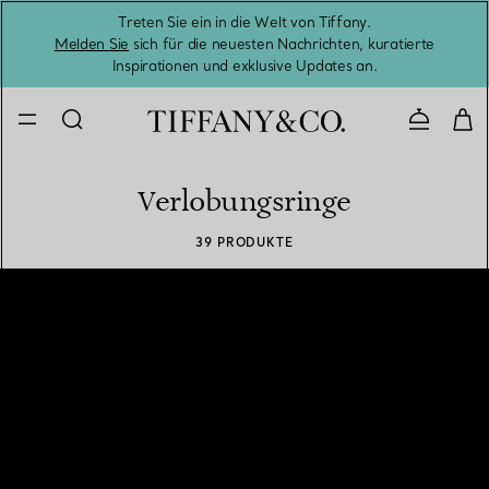
Treten Sie ein in die Welt von Tiffany.
Vom S
Melden Sie
sich für die neuesten Nachrichten, kuratierte
Inspirationen und exklusive Updates an.
Kontaktie
Verlobungsringe
39 PRODUKTE