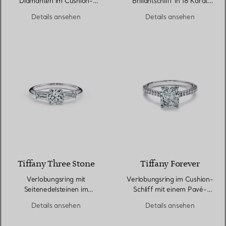
Diamanten im Cushion-
Brillantschliff in 18 Karat
Schliff mit einem Pavé-
Roségold
Details ansehen
Details ansehen
Diamantring in Platin
Tiffany Three Stone
Tiffany Forever
Verlobungsring mit
Verlobungsring im Cushion-
Seitenedelsteinen im
Schliff mit einem Pavé-
Baguetteschliff in Platin
Diamantring in Platin
Details ansehen
Details ansehen