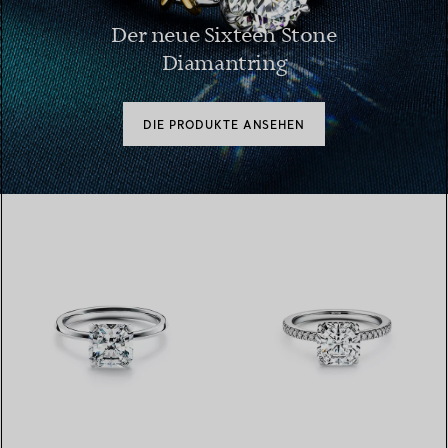
Der neue Sixteen Stone
Diamantring
DIE PRODUKTE ANSEHEN