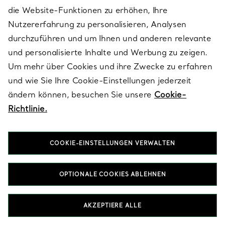
Welche Diamantformen gibt es?
die Website-Funktionen zu erhöhen, Ihre
Nutzererfahrung zu personalisieren, Analysen
Wie lautet die Drei-Monats-Regel für
Diamantformen
durchzuführen und um Ihnen und anderen relevante
Verlobungsringe?
berühmten Fassungen
und personalisierte Inhalte und Werbung zu zeigen.
Wie wähle ich die richtige Diamantform für
Um mehr über Cookies und ihre Zwecke zu erfahren
meine Hand aus?
und wie Sie Ihre Cookie-Einstellungen jederzeit
Wie wähle ich bei meinem Verlobungsring das
ändern können, besuchen Sie unsere
Cookie-
richtige Metall für meinen Hauttyp aus?
Richtlinie.
Welche Metalloptionen bietet Tiffany & Co. für
Verlobungsringe an?
Was macht Verlobungsringe von Tiffany & Co. so
COOKIE-EINSTELLUNGEN VERWALTEN
einzigartig?
Kann ich meinen Tiffany & Co. Verlobungsring
OPTIONALE COOKIES ABLEHNEN
individuell gestalten?
Tiffany Diamantformen
Werden Tiffany Diamanten auf ethische Art und
Tiffany Ring-Studio
AKZEPTIERE ALLE
Weise bezogen?