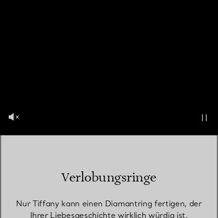
Verlobungsringe
Nur Tiffany kann einen Diamantring fertigen, der
Ihrer Liebesgeschichte wirklich würdig ist.