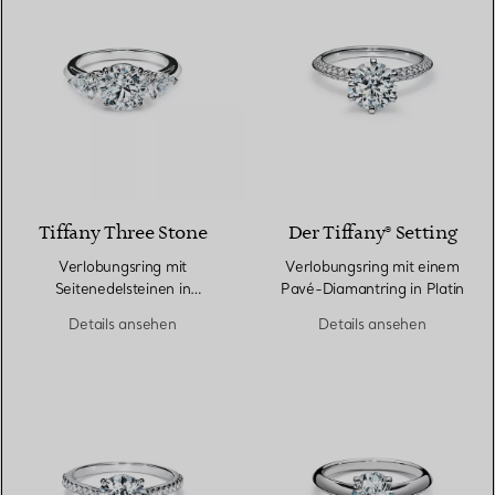
Tiffany Three Stone
Der Tiffany® Setting
Verlobungsring mit
Verlobungsring mit einem
Seitenedelsteinen in
Pavé-Diamantring in Platin
Tropfenform in Platin
Details ansehen
Details ansehen