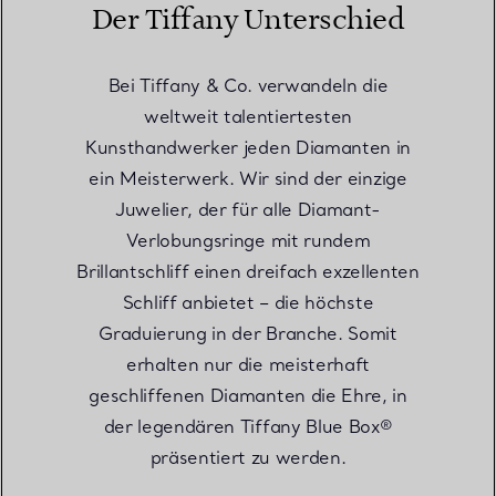
Der Tiffany Unterschied
Bei Tiffany & Co. verwandeln die
weltweit talentiertesten
Kunsthandwerker jeden Diamanten in
ein Meisterwerk. Wir sind der einzige
Juwelier, der für alle Diamant-
Verlobungsringe mit rundem
Brillantschliff einen dreifach exzellenten
Schliff anbietet – die höchste
Graduierung in der Branche. Somit
erhalten nur die meisterhaft
geschliffenen Diamanten die Ehre, in
der legendären Tiffany Blue Box®
präsentiert zu werden.