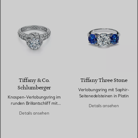
Tiffany & Co.
Tiffany Three Stone
Schlumberger
Verlobungsring mit Saphir-
Seitenedelsteinen in Platin
Knospen-Verlobungsring im
runden Brillantschliff mit
Details ansehen
einem Diamantring in Platin
Details ansehen