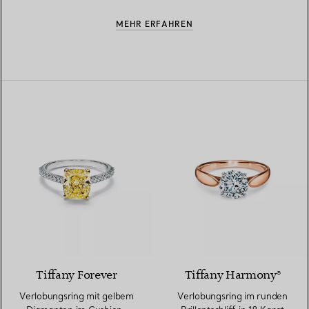
MEHR ERFAHREN
Tiffany Forever
Tiffany Harmony®
Verlobungsring mit gelbem
Verlobungsring im runden