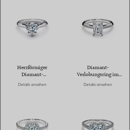
Herzförmiger
Diamant-
Diamant-
Verlobungsring im
Verlobungsring in
Smaragdschliff in
Details ansehen
Details ansehen
Platin
Platin