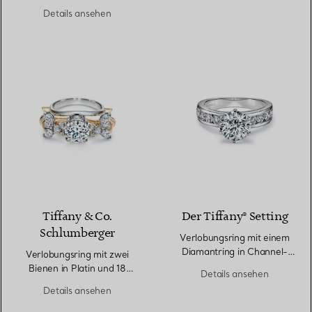
Platin
Cushion-Schliff in Platin
Details ansehen
Tiffany & Co.
Der Tiffany® Setting
Schlumberger
Verlobungsring mit einem
Diamantring in Channel-
Verlobungsring mit zwei
Fassung in Platin
Bienen in Platin und 18
Details ansehen
Karat Gold
Details ansehen