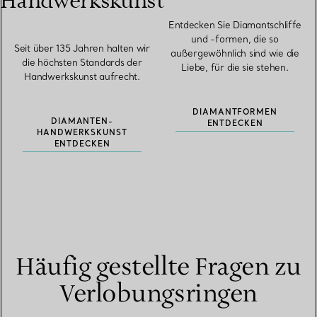
Handwerkskunst
Entdecken Sie Diamantschliffe
und -formen, die so
Seit über 135 Jahren halten wir
außergewöhnlich sind wie die
die höchsten Standards der
Liebe, für die sie stehen.
Handwerkskunst aufrecht.
DIAMANTFORMEN
DIAMANTEN-
ENTDECKEN
HANDWERKSKUNST
ENTDECKEN
Häufig gestellte Fragen zu
Verlobungsringen