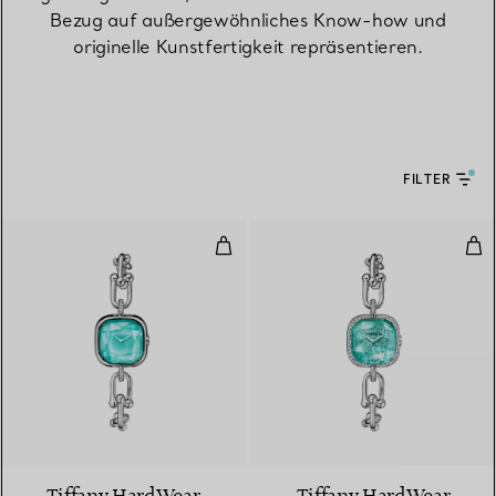
Bezug auf außergewöhnliches Know-how und
originelle Kunstfertigkeit repräsentieren.
FILTER
Uhr in Sterlingsilber und Stahl m
Uhr
4 Materialien