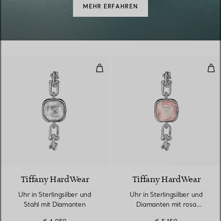
MEHR ERFAHREN
Uhr in Sterlingsilber und Stahl m
Uhr
4 Materialien
Tiffany HardWear
Tiffany HardWear
Uhr in Sterlingsilber und
Uhr in Sterlingsilber und
Stahl mit Diamanten
Diamanten mit rosa
Perlmutt