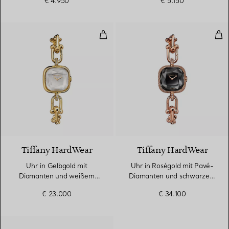
€ 4.950
€ 5.150
Uhr in Gelbgold mit Diamanten 
Uhr
4 Materialien
Tiffany HardWear
Tiffany HardWear
Uhr in Gelbgold mit
Uhr in Roségold mit Pavé-
Diamanten und weißem
Diamanten und schwarzem
Perlmutt
Lack
€ 23.000
€ 34.100