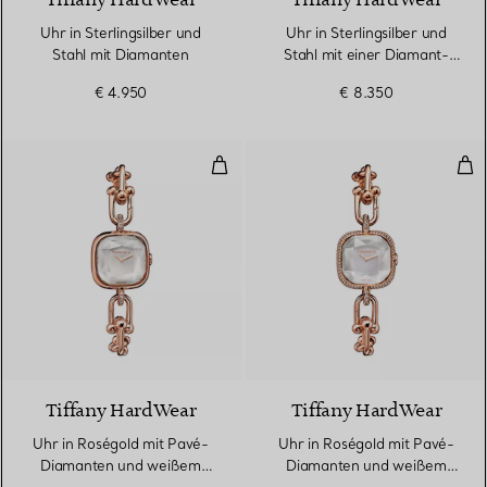
Tiffany HardWear
Tiffany HardWear
Uhr in Sterlingsilber und
Uhr in Sterlingsilber und
Stahl mit Diamanten
Stahl mit einer Diamant-
Lünette
€ 4.950
€ 8.350
Uhr in Roségold mit Pavé-Diama
Uhr
4 Materialien
Tiffany HardWear
Tiffany HardWear
Uhr in Roségold mit Pavé-
Uhr in Roségold mit Pavé-
Diamanten und weißem
Diamanten und weißem