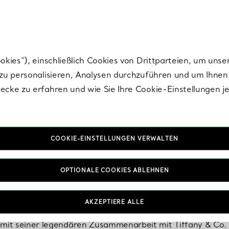
Tiffany.
Melden Sie
sich für die neuesten Nachrichten, kuratierte Inspirat
ies“), einschließlich Cookies von Drittparteien, um unse
u personalisieren, Analysen durchzuführen und um Ihnen 
cke zu erfahren und wie Sie Ihre Cookie-Einstellungen j
COOKIE-EINSTELLUNGEN VERWALTEN
Jean Schlumberger
OPTIONALE COOKIES ABLEHNEN
der talentiertesten Künstler des 20. Jahrhunderts und be
AKZEPTIERE ALLE
n aus der Natur inspiriert sind. Innovativ, phantasievoll 
mit seiner legendären Zusammenarbeit mit Tiffany & Co. ei