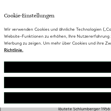
Treten Sie ein in die Welt von 
Cookie-Einstellungen
Gehen Sie auf die Seite „Stores“
Wir verwenden Cookies und ähnliche Technologien („Cook
Website-Funktionen zu erhöhen, Ihre Nutzererfahrung z
Werbung zu zeigen. Um mehr über Cookies und ihre Zwe
Richtlinie.
Jean Schlumberger ist einer 
Kreationen, die von Motive
läutete Schlumberger 1956 