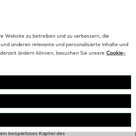
ionen und exklusive Updates an.
Kontaktieren Sie 
Melden Sie si
re Website zu betreiben und zu verbessern, die
und anderen relevante und personalisierte Inhalte und
ederzeit ändern können, besuchen Sie unsere
Cookie-
kannt für seine fantastischen
und Grenzen überschreitend,
n beispielloses Kapitel des