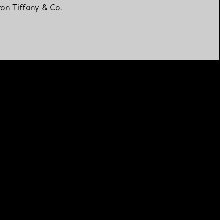
von Tiffany & Co.
Elsa Peretti®
Tipps zur Auswahl eines
Eherings