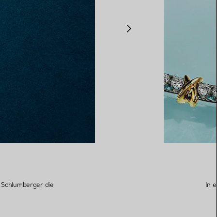
n Schlumberger die
In 