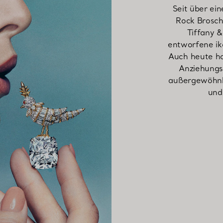
Seit über ei
Rock Brosch
Tiffany &
entworfene ik
Auch heute hat
Anziehungsk
außergewöhnli
und