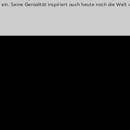
in. Seine Genialität inspiriert auch heute noch die Welt 
Partnerringe
Eternity Ringe
inem Tiffany-Diamantenexperten.