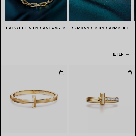
HALSKETTEN UND ANHÄNGER
ARMBÄNDER UND ARMREIFE
FILTER
T One breiter aufklappbarer Armr
T O
2 Materialien