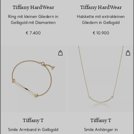
Tiffany HardWear
Tiffany HardWear
Ring mit kleinen Gliedern in
Halskette mit extrakleinen
Gelbgold mit Diamanten
Gliedern in Gelbgold
€ 7.400
€ 10.900
Smile Armband in Gelbgold
Smi
3 Materialien
Tiffany T
Tiffany T
Smile Armband in Gelbgold
Smile Anhänger in