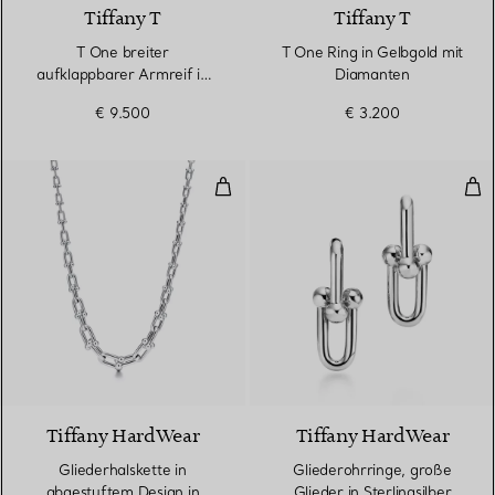
Tiffany T
Tiffany T
T One breiter
T One Ring in Gelbgold mit
aufklappbarer Armreif in
Diamanten
Gelbgold
€ 9.500
€ 3.200
Gliederhalskette in abgestuftem D
Glie
Tiffany HardWear
Tiffany HardWear
Gliederhalskette in
Gliederohrringe, große
abgestuftem Design in
Glieder in Sterlingsilber