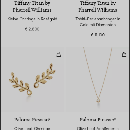
Tiffany Titan by
Tiffany Titan by
Pharrell Williams
Pharrell Williams
Kleine Ohrringe in Roségold
Tahiti-Perlenanhänger in
Gold mit Diamanten
€ 2.800
€ 11.100
Olive Leaf Ohrringe
Oli
2 Materialien
Paloma Picasso®
Paloma Picasso®
Olive Leaf Ohrringe
Olive Leaf Anhänger in