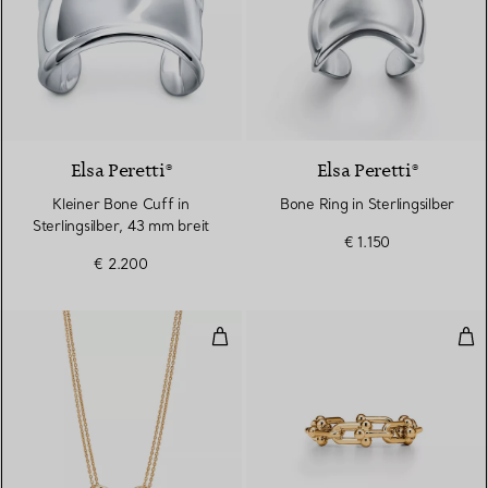
Elsa Peretti®
Elsa Peretti®
Kleiner Bone Cuff in
Bone Ring in Sterlingsilber
Sterlingsilber, 43 mm breit
€ 1.150
€ 2.200
Doppelter Gliederanhänger, groß
Ring