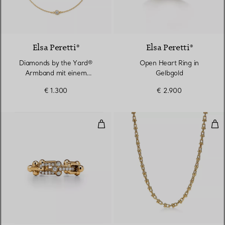
3 Materialien
Elsa Peretti®
Elsa Peretti®
Diamonds by the Yard®
Open Heart Ring in
Armband mit einem
Gelbgold
Diamanten in Gelbgold
€ 1.300
€ 2.900
Ring mit kleinen Gliedern in Gel
Hal
3 Materialien