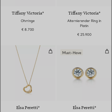
Tiffany Victoria®
Tiffany Victoria®
Ohrringe
Alternierender Ring in
Platin
€ 8.700
€ 25.900
Open Heart Anhänger
Dia
Must-Have
3 Materialien
Elsa Peretti®
Elsa Peretti®