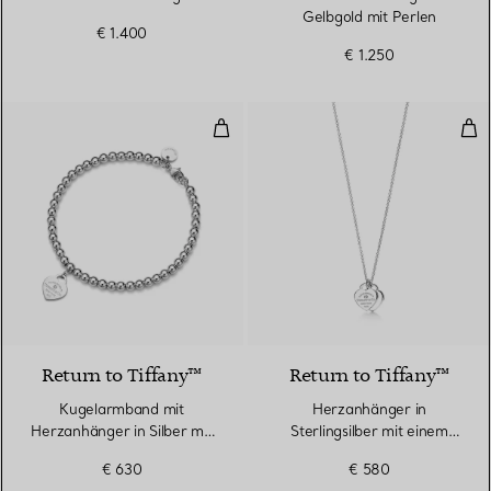
Gelbgold mit Perlen
€ 1.400
€ 1.250
Kugelarmband mit Herzanhänger 
Her
3 Farben
Return to Tiffany™
Return to Tiffany™
Kugelarmband mit
Herzanhänger in
Herzanhänger in Silber mit
Sterlingsilber mit einem
einem Diamanten, 4 mm
Diamanten, Mini
€ 630
€ 580