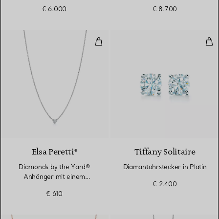
€ 6.000
€ 8.700
Diamonds by the Yard® Anhänger
Dia
Elsa Peretti®
Tiffany Solitaire
Diamonds by the Yard®
Diamantohrstecker in Platin
Anhänger mit einem
€ 2.400
Diamanten in Silber
€ 610