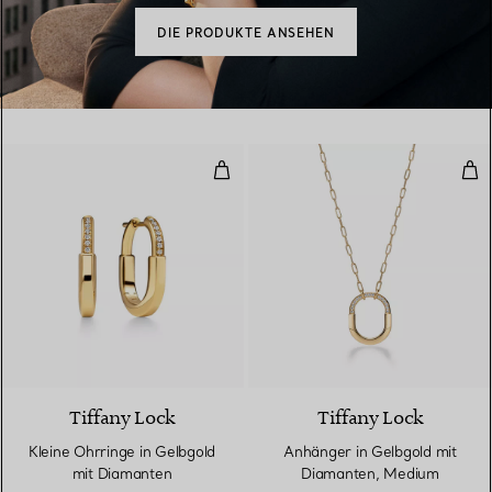
DIE PRODUKTE ANSEHEN
Kleine Ohrringe in Gelbgold mit
Anh
3 Materialien
Tiffany Lock
Tiffany Lock
Kleine Ohrringe in Gelbgold
Anhänger in Gelbgold mit
mit Diamanten
Diamanten, Medium