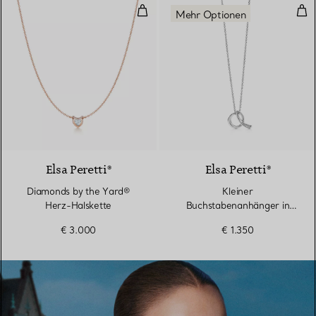
Diamonds by the Yard® Herz-Hal
Kle
Mehr Optionen
Elsa Peretti®
Elsa Peretti®
Diamonds by the Yard®
Kleiner
Herz-Halskette
Buchstabenanhänger in
Sterlingsilber mit Diamanten
€ 3.000
€ 1.350