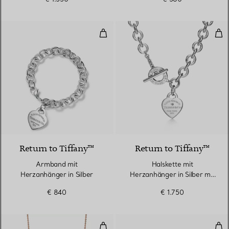
Armband mit Herzanhänger in Si
Hal
Return to Tiffany™
Return to Tiffany™
Armband mit
Halskette mit
Herzanhänger in Silber
Herzanhänger in Silber mit
einem Diamanten, Medium
€ 840
€ 1.750
Smile mittelgroßer Anhänger in 
T O