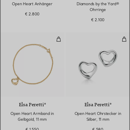
Open Heart Anhänger
Diamonds by the Yard®
Ohrringe
€ 2.800
€ 2.100
Open Heart Armband in Gelbgold
Ope
2 Materialien
Elsa Peretti®
Elsa Peretti®
Open Heart Armband in
Open Heart Ohrstecker in
Gelbgold, 11 mm
Silber, 11 mm
€ 1.550
€ 580