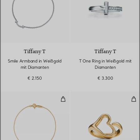
3 Materialien
Tiffany T
Tiffany T
Smile Armband in Weißgold
T One Ring in Weißgold mit
mit Diamanten
Diamanten
€ 2.150
€ 3.300
Diamonds by the Yard® Armband
Ope