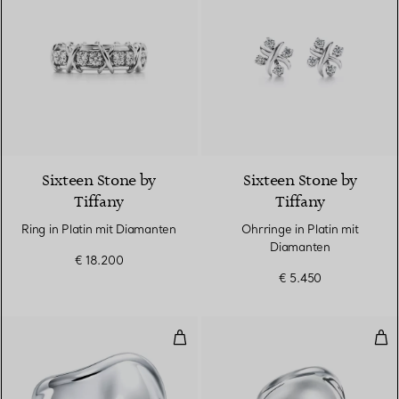
2 Farben
Sixteen Stone by
Sixteen Stone by
Tiffany
Tiffany
Ring in Platin mit Diamanten
Ohrringe in Platin mit
Diamanten
€ 18.200
€ 5.450
Kleiner Bone Cuff in Sterlingsilb
Bone