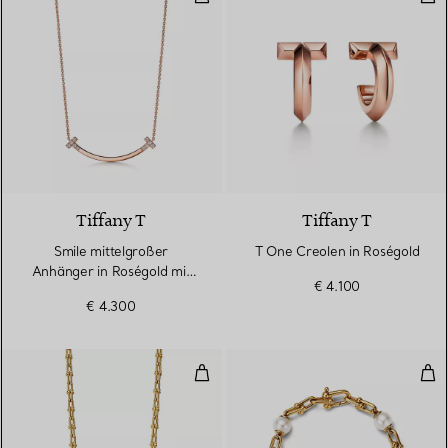
3 Materialien
Tiffany T
Tiffany T
Smile mittelgroßer
T One Creolen in Roségold
Anhänger in Roségold mit
€ 4.100
Diamanten.
€ 4.300
Kleine Wickelhalskettein Gelbgol
Gli