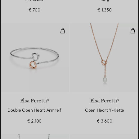
€ 700
€ 1.350
Double Open Heart Armreif
Ope
Elsa Peretti®
Elsa Peretti®
Double Open Heart Armreif
Open Heart Y-Kette
€ 2.100
€ 3.600