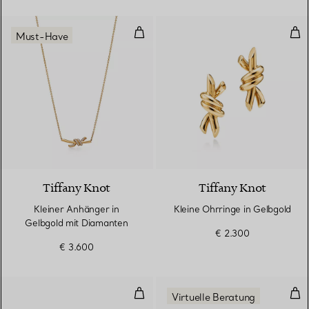
Kleiner Anhänger in Gelbgold mi
Kle
Must-Have
3 Materialien
Tiffany Knot
Tiffany Knot
Kleiner Anhänger in
Kleine Ohrringe in Gelbgold
Gelbgold mit Diamanten
€ 2.300
€ 3.600
Ring in Platin mit Diamanten
Ohr
Virtuelle Beratung