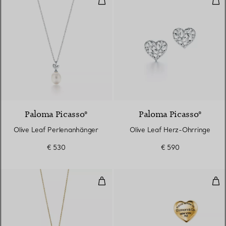
Paloma Picasso®
Paloma Picasso®
Olive Leaf Perlenanhänger
Olive Leaf Herz-Ohrringe
€ 530
€ 590
Herzanhänger
Ful