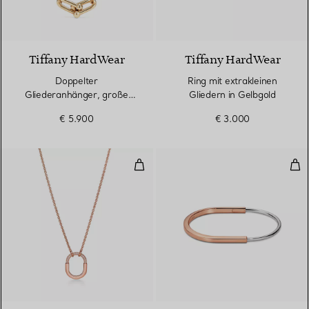
2 Materialien
Tiffany HardWear
Tiffany HardWear
Doppelter
Ring mit extrakleinen
Gliederanhänger, große
Gliedern in Gelbgold
Glieder in Gelbgold
€ 5.900
€ 3.000
Kleiner Anhänger in Roségold m
Sch
3 Materialien