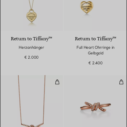
Return to Tiffany™
Return to Tiffany™
Herzanhänger
Full Heart Ohrringe in
Gelbgold
€ 2.000
€ 2.400
Anhänger in Roségold
Rin