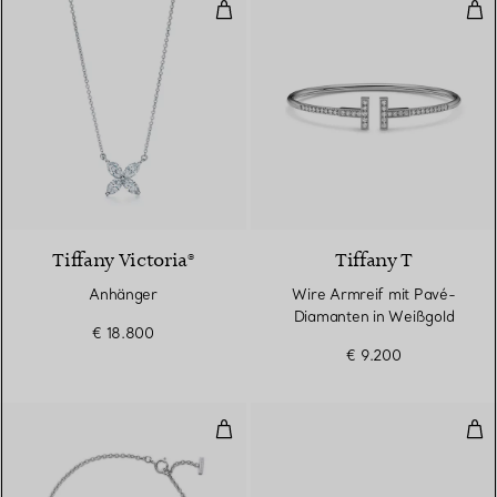
Anhänger
Wir
Tiffany Victoria®
Tiffany T
Anhänger
Wire Armreif mit Pavé-
Diamanten in Weißgold
€ 18.800
€ 9.200
Smile Armband in Weißgold mit 
T O