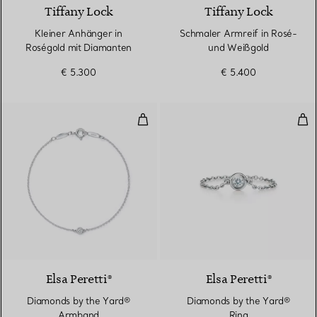
Tiffany Lock
Tiffany Lock
Kleiner Anhänger in
Schmaler Armreif in Rosé-
Roségold mit Diamanten
und Weißgold
€ 5.300
€ 5.400
Diamonds by the Yard® Armban
Dia
Elsa Peretti®
Elsa Peretti®
Diamonds by the Yard®
Diamonds by the Yard®
Armband
Ring