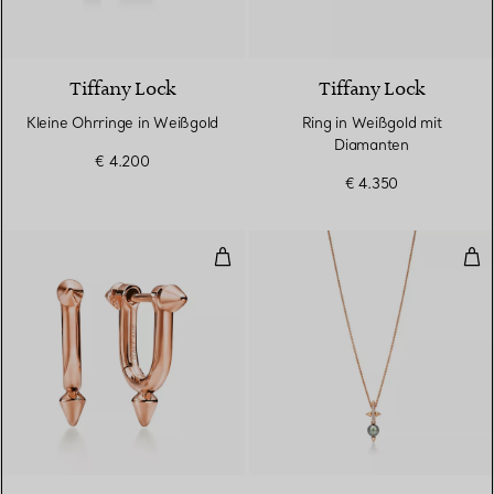
3 Materialien
Tiffany Lock
Tiffany Lock
Kleine Ohrringe in Weißgold
Ring in Weißgold mit
Diamanten
€ 4.200
€ 4.350
Kleine Ohrringe in Roségold
Tah
2 Materialien