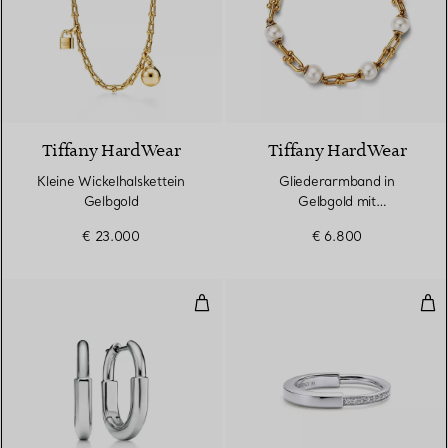
2 Materialien
Tiffany HardWear
Tiffany HardWear
Kleine Wickelhalskettein
Gliederarmband in
Gelbgold
Gelbgold mit
Süßwasserperlen
€ 23.000
€ 6.800
Kleine Ohrringe in Weißgold
Rin