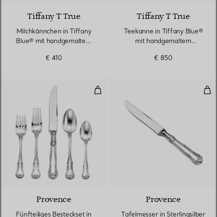
Tiffany T True
Tiffany T True
Milchkännchen in Tiffany
Teekanne in Tiffany Blue®
Blue® mit handgemaltem
mit handgemaltem
Platinrand
Platinrand
€ 410
€ 850
Fünfteiliges Besteckset in Sterlin
Tafe
Provence
Provence
Fünfteiliges Besteckset in
Tafelmesser in Sterlingsilber