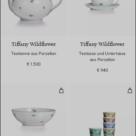
Tiffany Wildflower
Tiffany Wildflower
Teekanne aus Porzellan
Teetasse und Untertasse
aus Porzellan
€ 1.500
€ 940
Müslischale aus Porzellan
Esp