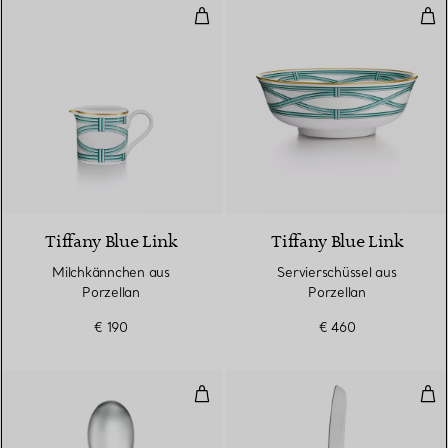
Milchkännchen aus Porzellan
Ser
Tiffany Blue Link
Tiffany Blue Link
Milchkännchen aus
Servierschüssel aus
Porzellan
Porzellan
€ 190
€ 460
Padova Risottolöffel in Sterlingsi
Kuc