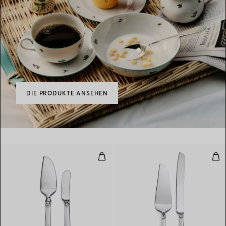
DIE PRODUKTE ANSEHEN
Käsemesser-Set in Sterlingsilber
Kuch