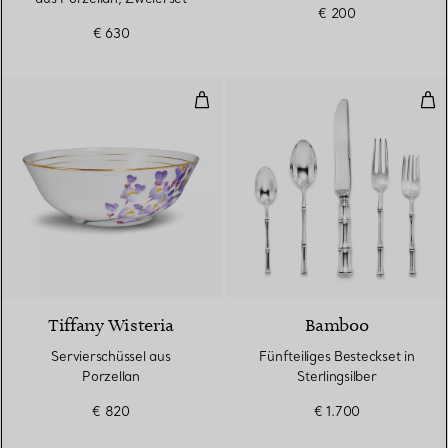
€ 200
€ 630
Servierschüssel aus Porzellan
Fünf
Tiffany Wisteria
Bamboo
Servierschüssel aus
Fünfteiliges Besteckset in
Porzellan
Sterlingsilber
€ 820
€ 1.700