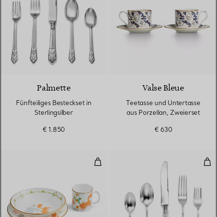
Palmette
Valse Bleue
Fünfteiliges Besteckset in
Teetasse und Untertasse
Sterlingsilber
aus Porzellan, Zweierset
€ 1.850
€ 630
Babygeschirr-Set „Landtiere“ aus 
Fün