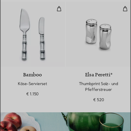
Käse-Servierset
Thu
Bamboo
Elsa Peretti®
Käse-Servierset
Thumbprint Salz- und
Pfefferstreuer
€ 1.150
€ 520