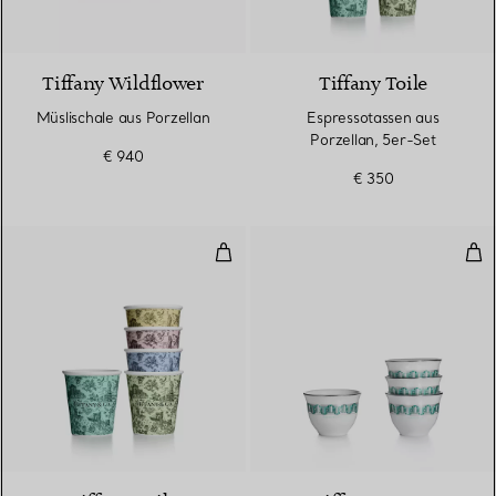
Tiffany Wildflower
Tiffany Toile
Müslischale aus Porzellan
Espressotassen aus
Porzellan, 5er-Set
€ 940
€ 350
Kaffeebecher aus Porzellan, 5er
Ara