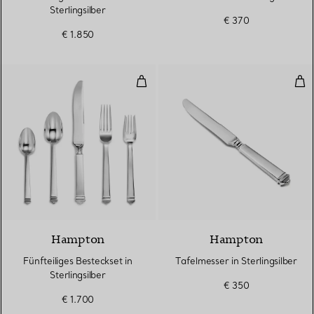
Sterlingsilber
€ 370
€ 1.850
Fünfteiliges Besteckset in Sterlin
Tafe
Hampton
Hampton
Fünfteiliges Besteckset in
Tafelmesser in Sterlingsilber
Sterlingsilber
€ 350
€ 1.700