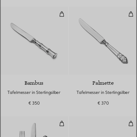
Tafelmesser in Sterlingsilber
Tafe
Bambus
Palmette
Tafelmesser in Sterlingsilber
Tafelmesser in Sterlingsilber
€ 350
€ 370
Fünfteiliges Besteckset in Sterlin
Tee