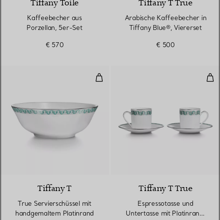
Tiffany Toile
Tiffany T True
Kaffeebecher aus
Arabische Kaffeebecher in
Porzellan, 5er-Set
Tiffany Blue®, Viererset
€ 570
€ 500
True Servierschüssel mit handge
Esp
Tiffany T
Tiffany T True
True Servierschüssel mit
Espressotasse und
handgemaltem Platinrand
Untertasse mit Platinrand,