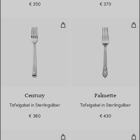
€ 350
€ 370
Tafelgabel in Sterlingsilber
Tafe
Century
Palmette
Tafelgabel in Sterlingsilber
Tafelgabel in Sterlingsilber
€ 380
€ 430
Milchkännchen aus Porzellan
Zuc