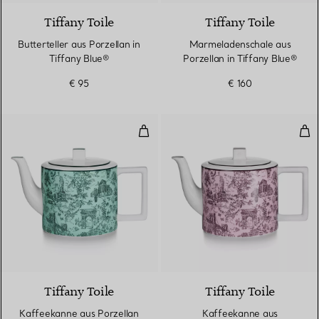
Tiffany Toile
Tiffany Toile
Butterteller aus Porzellan in
Marmeladenschale aus
Tiffany Blue®
Porzellan in Tiffany Blue®
€ 95
€ 160
Kaffeekanne aus Porzellan in Tif
Kaf
2 Farben
Tiffany Toile
Tiffany Toile
Kaffeekanne aus Porzellan
Kaffeekanne aus