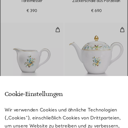
Tafelmesser
Zuckerschale aus Porzellan
€ 390
€ 690
Milchkännchen aus Porzellan
Tee
Cookie-Einstellungen
Tiffany Jardin
Tiffany Jardin
Milchkännchen aus
Teekanne aus Porzellan
Porzellan
Wir verwenden Cookies und ähnliche Technologien
€ 940
(„Cookies“), einschließlich Cookies von Drittparteien,
€ 440
um unsere Website zu betreiben und zu verbessern,