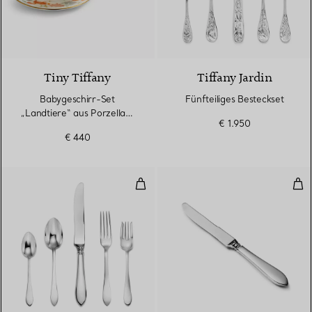
Tiny Tiffany
Tiffany Jardin
Babygeschirr-Set
Fünfteiliges Besteckset
„Landtiere“ aus Porzellan,
€ 1.950
dreiteilig
€ 440
Fünfteiliges Besteckset in Sterlin
Tafe