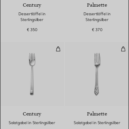
Century
Palmette
Dessertlöffel in
Dessertlöffel in
Sterlingsilber
Sterlingsilber
€ 350
€ 370
Salatgabel in Sterlingsilber
Sala
Century
Palmette
Salatgabel in Sterlingsilber
Salatgabel in Sterlingsilber