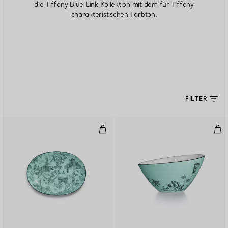
die Tiffany Blue Link Kollektion mit dem für Tiffany
charakteristischen Farbton.
FILTER
Butterteller aus Porzellan in Tif
Mar