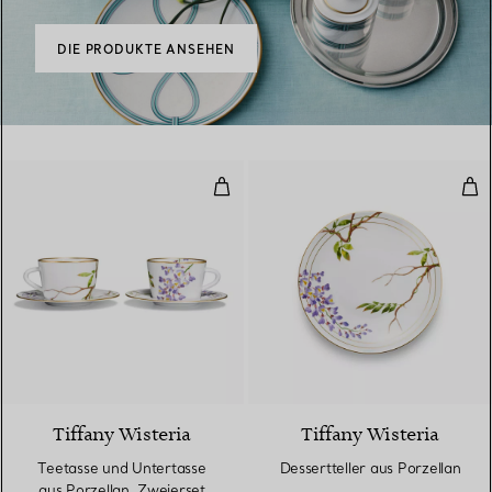
DIE PRODUKTE ANSEHEN
Teetasse und Untertasse aus Por
Dess
Tiffany Wisteria
Tiffany Wisteria
Teetasse und Untertasse
Dessertteller aus Porzellan
aus Porzellan, Zweierset