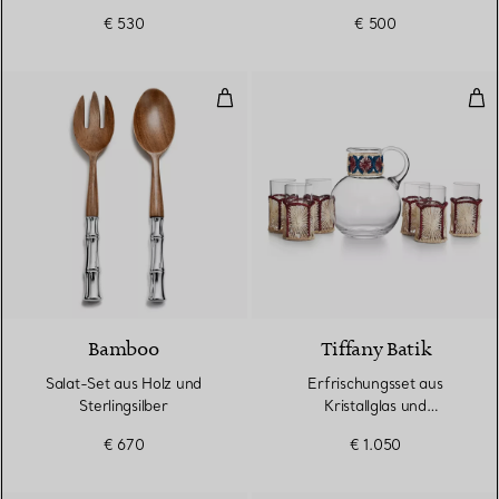
2er-Set
€ 530
€ 500
Salat-Set aus Holz und Sterlingsi
Erf
Bamboo
Tiffany Batik
Salat-Set aus Holz und
Erfrischungsset aus
Sterlingsilber
Kristallglas und
mehrfarbigem Raffiabast
€ 670
€ 1.050