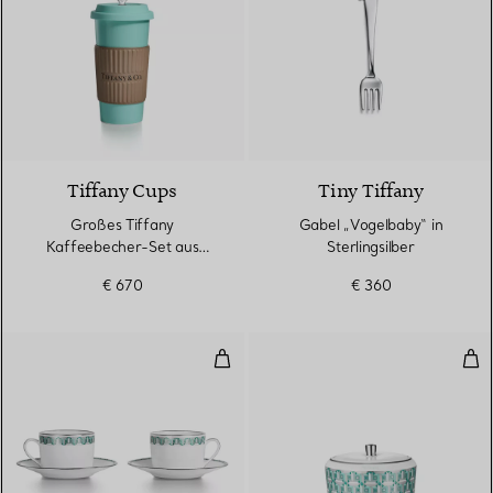
Tiffany Cups
Tiny Tiffany
Großes Tiffany
Gabel „Vogelbaby“ in
Kaffeebecher-Set aus
Sterlingsilber
Porzellan
€ 670
€ 360
Tasse und Untertasse in Tiffany 
Zuc