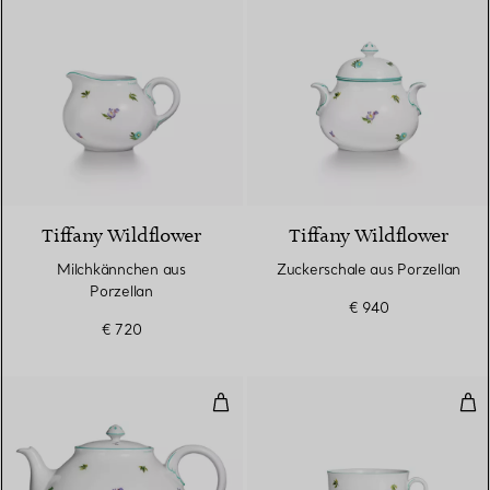
Tiffany Wildflower
Tiffany Wildflower
Milchkännchen aus
Zuckerschale aus Porzellan
Porzellan
€ 940
€ 720
Teekanne aus Porzellan
Tee