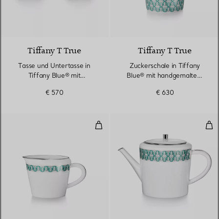
Tiffany T True
Tiffany T True
Tasse und Untertasse in
Zuckerschale in Tiffany
Tiffany Blue® mit
Blue® mit handgemaltem
Platinrand, 2er-Set
Platinrand
€ 570
€ 630
Milchkännchen in Tiffany Blue® 
Tee
2 Farben