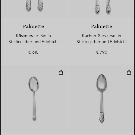
Palmette
Palmette
Käsemesser-Set in
Kuchen-Servierset in
Sterlingsilber und Edelstahl
Sterlingsilber und Edelstahl
€ 610
€ 790
Dessertlöffel in Sterlingsilber
Dess