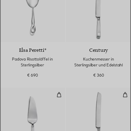
Elsa Peretti®
Century
Padova Risottolöffel in
Kuchenmesser in
Sterlingsilber
Sterlingsilber und Edelstahl
€ 690
€ 360
Tortenheber in Sterlingsilber und
Kuc