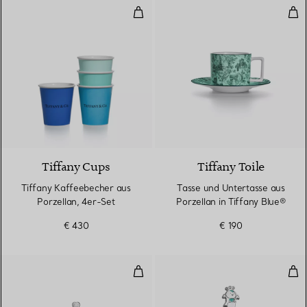
Tiffany Kaffeebecher aus Porzell
Tas
Tiffany Cups
Tiffany Toile
Tiffany Kaffeebecher aus
Tasse und Untertasse aus
Porzellan, 4er-Set
Porzellan in Tiffany Blue®
€ 430
€ 190
Großes Tiffany Kaffeebecher-Set
Gabe