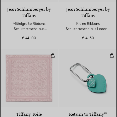
Jean Schlumberger by
Jean Schlumberger by
Tiffany
Tiffany
Mittelgroße Ribbons
Kleine Ribbons
Schultertasche aus
Schultertasche aus Leder in
Alligatorleder
Tiffany Blue®
€ 44.100
€ 4.150
Stola aus Seide und Wolle in Krist
Kar
Tiffany Toile
Return to Tiffany™