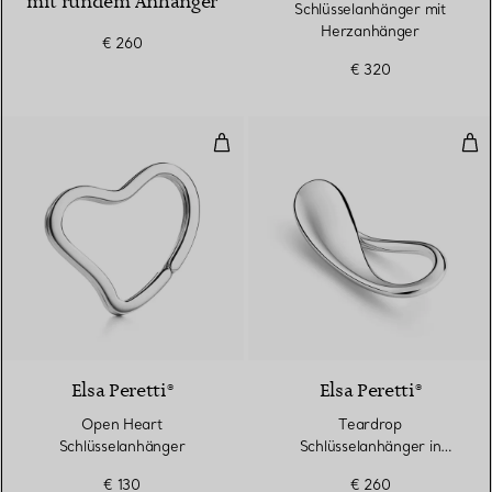
mit rundem Anhänger
Schlüsselanhänger mit
Herzanhänger
€ 260
€ 320
Open Heart Schlüsselanhänger
Tea
Elsa Peretti®
Elsa Peretti®
Open Heart
Teardrop
Schlüsselanhänger
Schlüsselanhänger in
Sterlingsilber
€ 130
€ 260