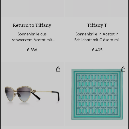
2 Farben
Return to Tiffany
Tiffany T
Sonnenbrille aus
Sonnenbrille in Acetat in
schwarzem Acetat mit
Schildpatt mit Gläsern mit
grauen Gläsern
braunem Farbverlauf
€ 336
€ 405
Sonnenbrille aus vergoldetem Me
Tru
2 Farben