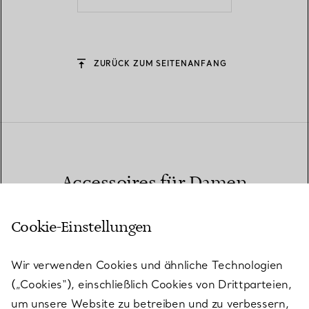
ZURÜCK ZUM SEITENANFANG
Accessoires für Damen
Die Tiffany Kollektion von Luxus-Accessoires für Damen ist ein
Cookie-Einstellungen
Paradebeispiel für unseren innovativen Design-Ansatz und
unsere charakteristische Handwerkskunst. Wählen Sie prächtige
Ledertaschen, Crossbody-Taschen, Münzportemonnaies und
Wir verwenden Cookies und ähnliche Technologien
Geldbörsen mit verspielten Details und ikonischen, von Schmuck
(„Cookies“), einschließlich Cookies von Drittparteien,
inspirierten Motiven. Ergänzen Sie Ihr Outfit oder Ihre
Handtasche mit einem eleganten Schal. Entdecken Sie
um unsere Website zu betreiben und zu verbessern,