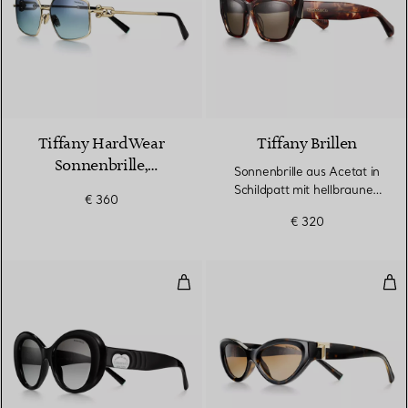
Tiffany HardWear
Tiffany Brillen
Sonnenbrille,
Sonnenbrille aus Acetat in
blassgoldfarbenes
Schildpatt mit hellbraunen
€ 360
Metall, Gläser in
Gläsern
€ 320
Tiffany Blue®
Sonnenbrille aus schwarzem Ace
Son