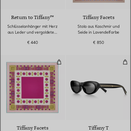
5 Farben
Return to Tiffany™
Tiffany Facets
Schlüsselanhänger mit Herz
Stola aus Kaschmir und
aus Leder und vergoldetem
Seide in Lavendelfarbe
Messing
€ 440
€ 850
Quadratischer Schal aus fuchsia
Son
4 Farben
Tiffany Facets
Tiffany T