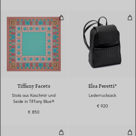
Stola aus Kaschmir und Seide in 
Led
3 Farben
Tiffany Facets
Elsa Peretti®
Stola aus Kaschmir und
Lederrucksack
Seide in Tiffany Blue®
€ 920
€ 850
Gürtelschnalle „Equestrian“
Sch