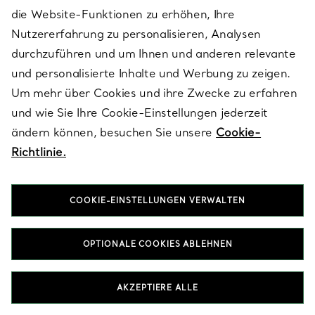
farbenfrohe und florale Schals oder ein Design mit einem
die Website-Funktionen zu erhöhen, Ihre
charakteristischem Motiv des Hauses mit vielen markanten
Nutzererfahrung zu personalisieren, Analysen
Details, die für lässigen Stil sorgen. Ein Schalring aus Metall ist
eine schöne Alternative, wenn Sie Ihren Schal zusammenbinden
durchzuführen und um Ihnen und anderen relevante
möchten, und sorgt überdies für einen leuchtenden Touch. Setzen
und personalisierte Inhalte und Werbung zu zeigen.
Sie auf Luxusbrillen mit markanten, aber zeitlosen Designs.
Unsere eleganten Designer-Sonnenbrillen zeichnen sich durch
Um mehr über Cookies und ihre Zwecke zu erfahren
Bügeldetails aus, die von unseren ikonischen
und wie Sie Ihre Cookie-Einstellungen jederzeit
Schmuckkollektionen inspiriert sind, sowie durch frische Farben
ändern können, besuchen Sie unsere
Cookie-
und Fassungsformen, die für bewundernde Blicke sorgen.
Richtlinie.
TASCHEN UND TOTES
SCHALS
COOKIE-EINSTELLUNGEN VERWALTEN
SONNENBRILLEN
GESCHENKE FÜR SIE
SCHMUCK
OPTIONALE COOKIES ABLEHNEN
AKZEPTIERE ALLE