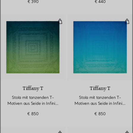
€ 390
€ 440
Farbverlauf
Stola mit tanzenden T-Motiven au
Sto
3 Farben
Tiffany T
Tiffany T
Stola mit tanzenden T-
Stola mit tanzenden T-
Motiven aus Seide in Infinity
Motiven aus Seide in Infinity
Smaragd
Blue®
€ 850
€ 850
Schlüsselanhänger mit Scheibe un
Son