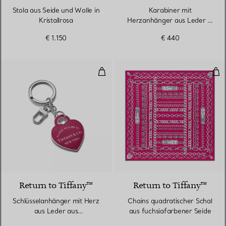
Stola aus Seide und Wolle in
Karabiner mit
Kristallrosa
Herzanhänger aus Leder in
Tiffany Blue®
€ 1.150
€ 440
Schlüsselanhänger mit Herz aus
Cha
5 Farben
Return to Tiffany™
Return to Tiffany™
Schlüsselanhänger mit Herz
Chains quadratischer Schal
aus Leder aus
aus fuchsiafarbener Seide
palladiumbeschichtetem