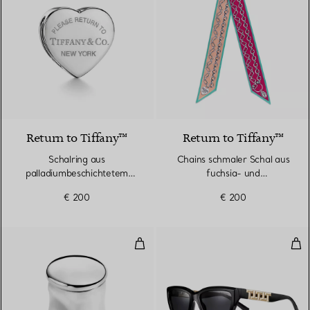
3 Farben
Return to Tiffany™
Return to Tiffany™
Schalring aus
Chains schmaler Schal aus
palladiumbeschichtetem
fuchsia- und
Metall
pfirsichfarbener Seide
€ 200
€ 200
Thumbprint Pillendose
Tru