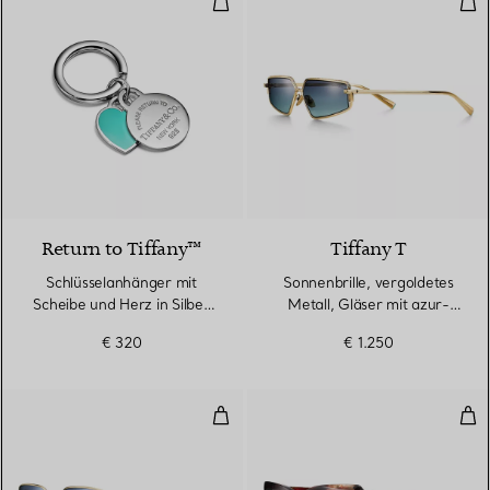
Return to Tiffany™
Tiffany T
Schlüsselanhänger mit
Sonnenbrille, vergoldetes
Scheibe und Herz in Silber
Metall, Gläser mit azur-
mit Tiffany Blue®
grauem Farbverlauf
€ 320
€ 1.250
Tiffany HardWear Sonnenbrille, b
Son