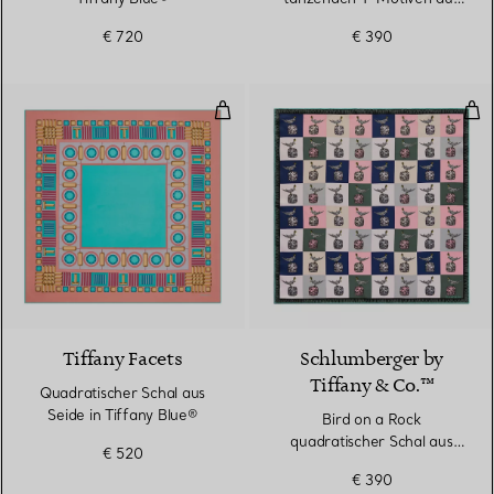
Seide in Infinity Blue®
€ 720
€ 390
Quadratischer Schal aus Seide in
Bird
4 Farben
Tiffany Facets
Schlumberger by
Tiffany & Co.™
Quadratischer Schal aus
Seide in Tiffany Blue®
Bird on a Rock
quadratischer Schal aus
€ 520
Seide in Kristallrosa
€ 390