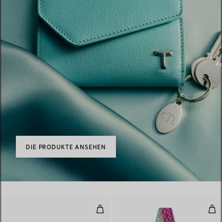
DIE PRODUKTE ANSEHEN
Schalring aus palladiumbeschich
Cha