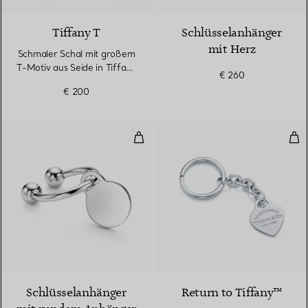
Tiffany T
Schlüsselanhänger
mit Herz
Schmaler Schal mit großem
T-Motiv aus Seide in Tiffany
€ 260
Blue®
€ 200
Schlüsselanhänger mit rundem 
Sch
Schlüsselanhänger
Return to Tiffany™