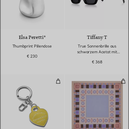
Elsa Peretti®
Tiffany T
Thumbprint Pillendose
True Sonnenbrille aus
schwarzem Acetat mit
€ 230
dunkelgrauen Gläsern
€ 368
Schlüsselanhänger mit Herz aus
Sto