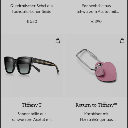
Quadratischer Schal aus
Sonnenbrille aus
fuchsiafarbener Seide
schwarzem Acetat mit
dunkelgrauen Gläsern
€ 520
€ 390
Sonnenbrille aus schwarzem Acet
Kar
Tiffany T
Return to Tiffany™
Sonnenbrille aus
Karabiner mit
schwarzem Acetat mit
Herzanhänger aus
Gläsern mit grauem
morganitfarbenem Leder