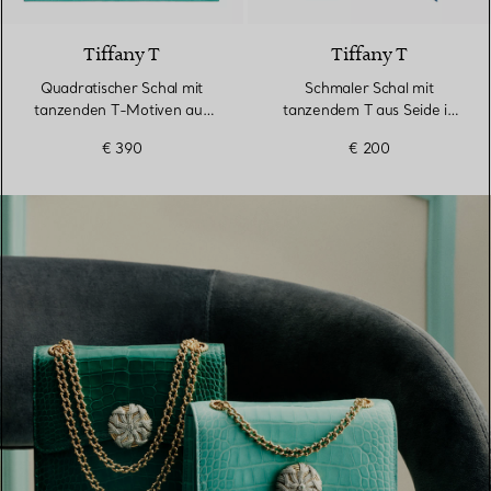
Tiffany T
Tiffany T
Quadratischer Schal mit
Schmaler Schal mit
tanzenden T-Motiven aus
tanzendem T aus Seide in
Jacquard-Seide in Tiffany
Infinity Blue®
€ 390
€ 200
Blue®