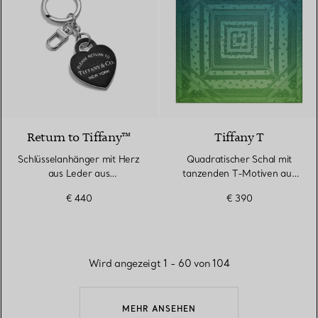
5 Farben
Return to Tiffany™
Tiffany T
Schlüsselanhänger mit Herz
Quadratischer Schal mit
aus Leder aus
tanzenden T-Motiven aus
palladiumbeschichtetem
Seide in Infinity Smaragd
€ 440
€ 390
Messing
Wird angezeigt 1 - 60 von 104
MEHR ANSEHEN