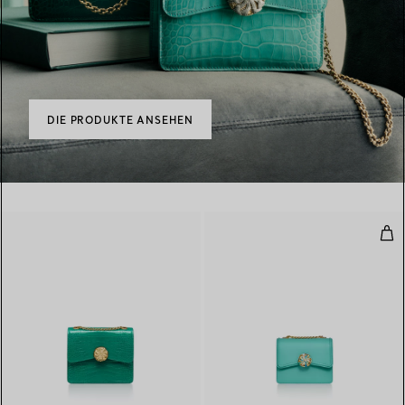
DIE PRODUKTE ANSEHEN
Kle
9 Farben