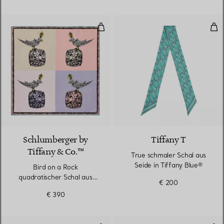
Bird on a Rock quadratischer Scha
Tru
3 Farben
Schlumberger by
Tiffany T
Tiffany & Co.™
True schmaler Schal aus
Seide in Tiffany Blue®
Bird on a Rock
quadratischer Schal aus
€ 200
Seide in Kristallrosa
€ 390