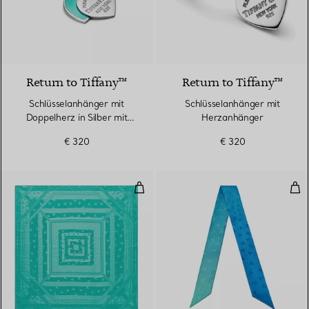
Return to Tiffany™
Return to Tiffany™
Schlüsselanhänger mit
Schlüsselanhänger mit
Doppelherz in Silber mit
Herzanhänger
Tiffany Blue®
€ 320
€ 320
Quadratischer Schal mit tanzend
Sch
3 Farben