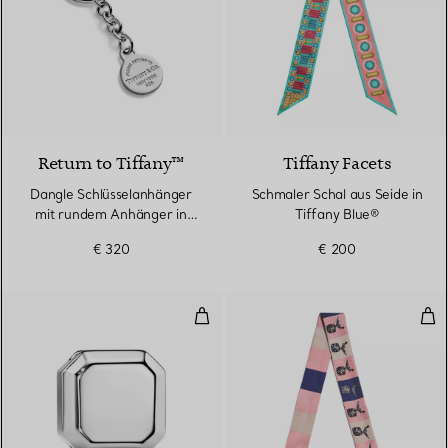
Return to Tiffany™
Tiffany Facets
Dangle Schlüsselanhänger
Schmaler Schal aus Seide in
mit rundem Anhänger in
Tiffany Blue®
Sterlingsilber
€ 320
€ 200
Schalring aus palladiumbeschich
Bird