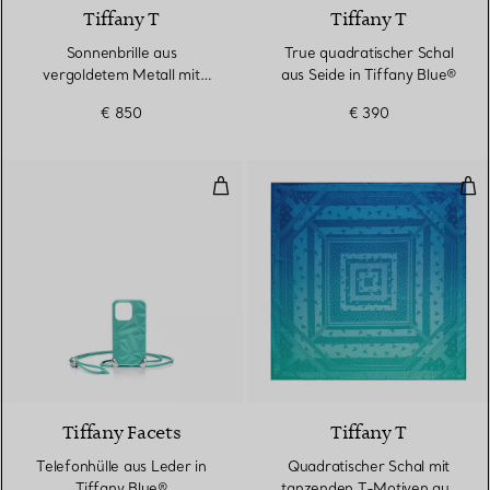
Tiffany T
Tiffany T
Sonnenbrille aus
True quadratischer Schal
vergoldetem Metall mit
aus Seide in Tiffany Blue®
grauen Gläsern
€ 850
€ 390
Telefonhülle aus Leder in Tiffan
Qua
2 Farben
Tiffany Facets
Tiffany T
Telefonhülle aus Leder in
Quadratischer Schal mit
Tiffany Blue®
tanzenden T-Motiven aus