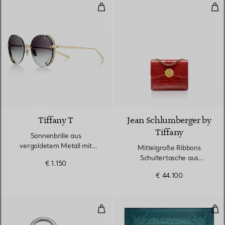
Sonnenbrille aus vergoldetem Me
Mit
2 Farben
Tiffany T
Jean Schlumberger by
Tiffany
Sonnenbrille aus
vergoldetem Metall mit
Mittelgroße Ribbons
Gläsern mit grauem
Schultertasche aus
€ 1.150
Farbverlauf
Alligatorleder
€ 44.100
Schlüsselanhänger mit Herz aus
Qua