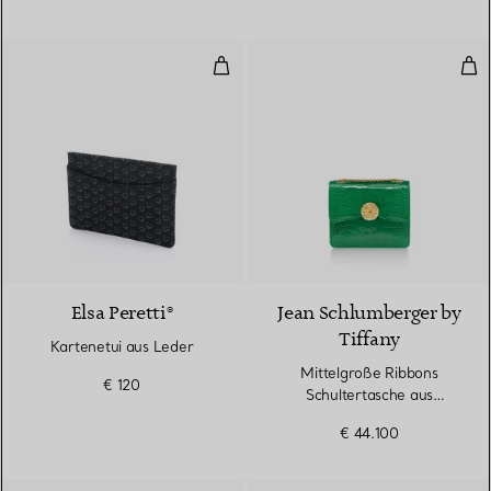
Kartenetui aus Leder
Mit
Elsa Peretti®
Jean Schlumberger by
Tiffany
Kartenetui aus Leder
Mittelgroße Ribbons
€ 120
Schultertasche aus
Alligatorleder
€ 44.100