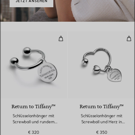
JETZT ANSEHEN
Schlüsselanhänger mit Screwball
Sch
Return to Tiffany™
Return to Tiffany™
Schlüsselanhänger mit
Schlüsselanhänger mit
Screwball und rundem
Screwball und Herz in
Anhänger in Sterlingsilber
Sterlingsilber
€ 320
€ 350