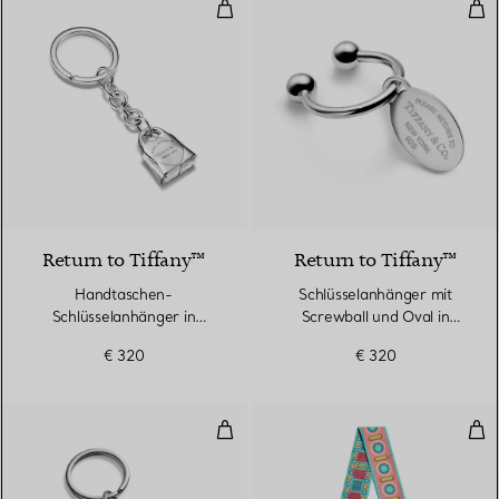
Handtaschen-Schlüsselanhänger i
Sch
Return to Tiffany™
Return to Tiffany™
Handtaschen-
Schlüsselanhänger mit
Schlüsselanhänger in
Screwball und Oval in
Sterlingsilber
Sterlingsilber
€ 320
€ 320
Dangle Schlüsselanhänger mit ru
Sch