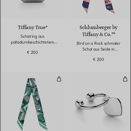
2 Farben
Tiffany True®
Schlumberger by
Tiffany & Co.™
Schalring aus
palladiumbeschichtetem
Bird on a Rock schmaler
Metall
Schal aus Seide in
€ 200
Kristallrosa
€ 200
Schmaler Schal mit großem T-Mot
Sch