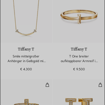
3 Materialien
Tiffany T
Tiffany T
Smile mittelgroßer
T One breiter
Anhänger in Gelbgold mit
aufklappbarer Armreif in
Diamanten
Gelbgold
€ 4.300
€ 9.500
T One schmaler Ring in Gelbgold
T O