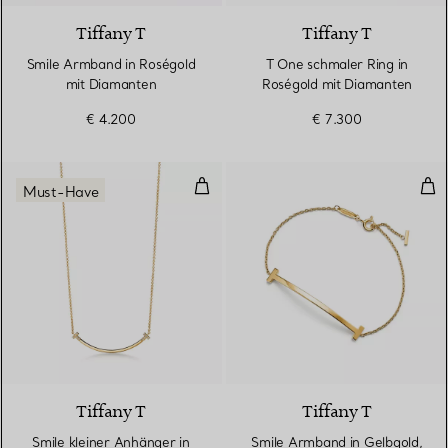
Tiffany T
Tiffany T
Smile Armband in Roségold
T One schmaler Ring in
mit Diamanten
Roségold mit Diamanten
€ 4.200
€ 7.300
Smile kleiner Anhänger in Gelbg
Smi
Must-Have
3 Materialien
Tiffany T
Tiffany T
Smile kleiner Anhänger in
Smile Armband in Gelbgold,