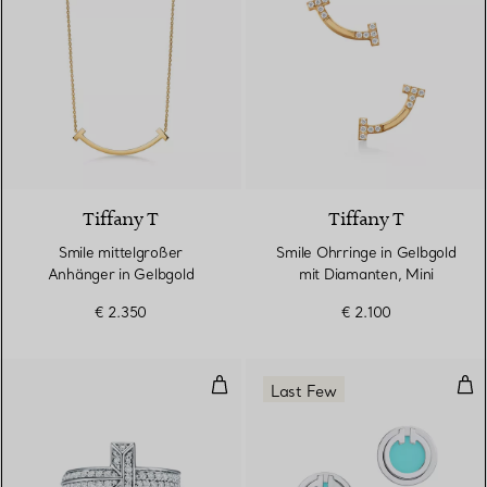
2 Materialien
Tiffany T
Tiffany T
Smile mittelgroßer
Smile Ohrringe in Gelbgold
Anhänger in Gelbgold
mit Diamanten, Mini
€ 2.350
€ 2.100
T One Ring in Weißgold mit Dia
Circ
Last Few