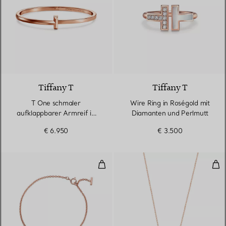
3 Materialien
Tiffany T
Tiffany T
T One schmaler
Wire Ring in Roségold mit
aufklappbarer Armreif in
Diamanten und Perlmutt
Roségold
€ 6.950
€ 3.500
Smile Armband in Roségold mit 
Smi