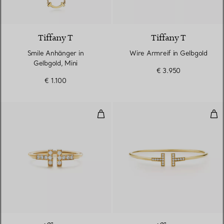
2 Materialien
Tiffany T
Tiffany T
Smile Anhänger in
Wire Armreif in Gelbgold
Gelbgold, Mini
€ 3.950
€ 1.100
Wire Ring mit Diamanten in Gelb
Wir
3 Materialien