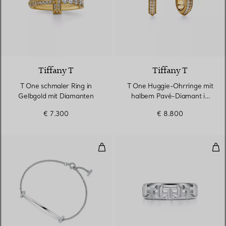
3 Materialien
Tiffany T
Tiffany T
T One schmaler Ring in
T One Huggie-Ohrringe mit
Gelbgold mit Diamanten
halbem Pavé-Diamant in
Gelbgold
€ 7.300
€ 8.800
Smile Armband in Weißgold
Tru