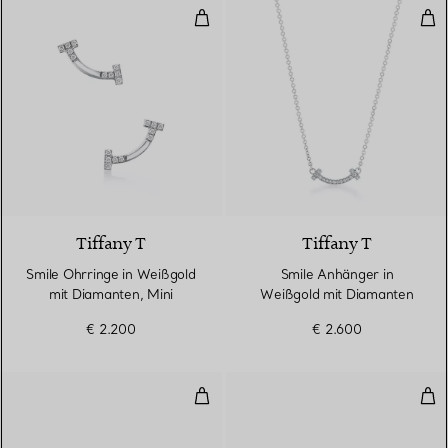
Smile Ohrringe in Weißgold mit 
Smi
3 Materialien
Tiffany T
Tiffany T
Smile Ohrringe in Weißgold
Smile Anhänger in
mit Diamanten, Mini
Weißgold mit Diamanten
€ 2.200
€ 2.600
T One schmaler aufklappbarer Ar
Wir