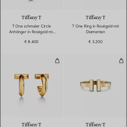
3 Materialien
Tiffany T
Tiffany T
T One schmaler Circle
T One Ring in Roségold mit
Anhänger in Roségold mit
Diamanten
Pavé-Diamanten
€ 8.400
€ 3.200
T One Creolen in Gelbgold
Squ
3 Materialien
Tiffany T
Tiffany T