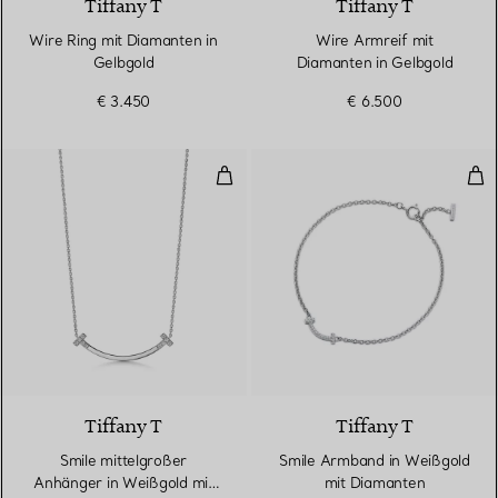
Tiffany T
Tiffany T
Wire Ring mit Diamanten in
Wire Armreif mit
Gelbgold
Diamanten in Gelbgold
€ 3.450
€ 6.500
Smile mittelgroßer Anhänger in
Smi
3 Materialien
Tiffany T
Tiffany T
Smile mittelgroßer
Smile Armband in Weißgold
Anhänger in Weißgold mit
mit Diamanten