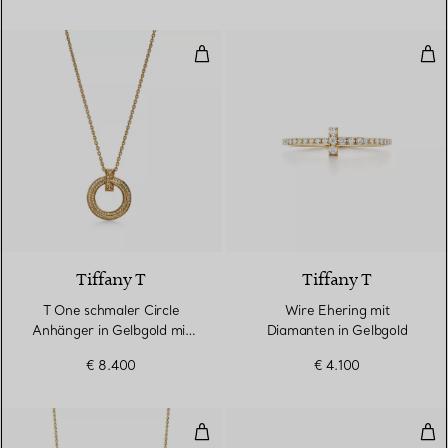
T One schmaler Circle Anhänger
Wir
3 Materialien
Tiffany T
Tiffany T
T One schmaler Circle
Wire Ehering mit
Anhänger in Gelbgold mit
Diamanten in Gelbgold
Pavé-Diamanten
€ 8.400
€ 4.100
Smile mittelgroßer Anhänger in 
T O