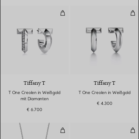
T One Creolen in Weißgold mit 
T O
3 Materialien
Tiffany T
Tiffany T
T One Creolen in Weißgold
T One Creolen in Weißgold
mit Diamanten
€ 4.300
€ 6.700
Circle Anhänger mit Diamant und
Sch