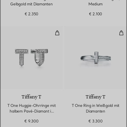
Gelbgold mit Diamanten
Medium
€ 2.350
€ 2.100
T One Huggie-Ohrringe mit hal
T O
3 Materialien
Tiffany T
Tiffany T
T One Huggie-Ohrringe mit
T One Ring in Weißgold mit
halbem Pavé-Diamant in
Diamanten
Weißgold
€ 9.300
€ 3.300