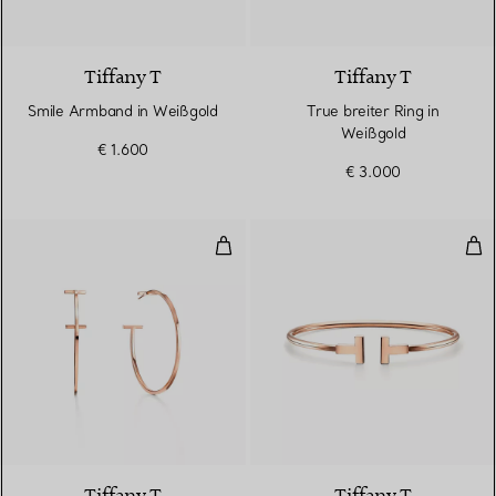
3 Materialien
Tiffany T
Tiffany T
Smile Armband in Weißgold
True breiter Ring in
Weißgold
€ 1.600
€ 3.000
Wire Creolen in Roségold
Wir
2 Materialien