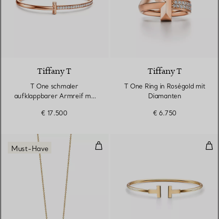
3 Materialien
Tiffany T
Tiffany T
T One schmaler
T One Ring in Roségold mit
aufklappbarer Armreif mit
Diamanten
Diamanten in Roségold
€ 17.500
€ 6.750
Smile Anhänger in Gelbgold, Mini
Wir
Must-Have