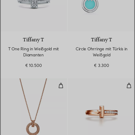
2 Materialien
Tiffany T
Tiffany T
T One Ring in Weißgold mit
Circle Ohrringe mit Türkis in
Diamanten
Weißgold
€ 10.500
€ 3.300
T One schmaler Circle Anhänger
T O