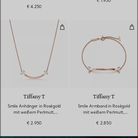
€ 1.950
€ 4.250
Smile Anhänger in Roségold mit
Smi
Tiffany T
Tiffany T
Smile Anhänger in Roségold
Smile Armband in Roségold
mit weißem Perlmutt,
mit weißem Perlmutt,
Medium
Medium
€ 2.950
€ 2.850