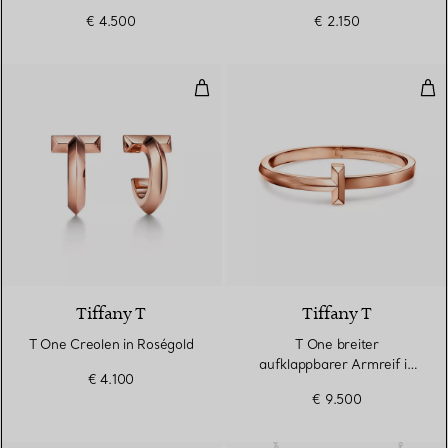
Diamanten
€ 4.500
€ 2.150
T One Creolen in Roségold
T O
3 Materialien
Tiffany T
Tiffany T
T One Creolen in Roségold
T One breiter
aufklappbarer Armreif in
€ 4.100
Roségold
€ 9.500