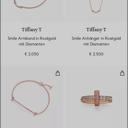
3 Materialien
Tiffany T
Tiffany T
Smile Armband in Roségold
Smile Anhänger in Roségold
mit Diamanten
mit Diamanten
€ 2.050
€ 2.500
Smile Armband in Roségold mit 
T O
3 Materialien