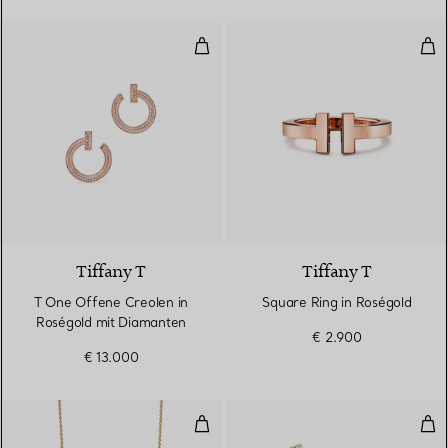
T One Offene Creolen in Roségo
Squ
3 Materialien
Tiffany T
Tiffany T
T One Offene Creolen in
Square Ring in Roségold
Roségold mit Diamanten
€ 2.900
€ 13.000
Smile mittelgroßer Anhänger in 
Smi