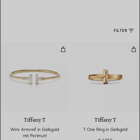
FILTER
Wire Armreif in Gelbgold mit Per
T O
3 Materialien
Tiffany T
Tiffany T
Wire Armreif in Gelbgold
T One Ring in Gelbgold
mit Perlmutt