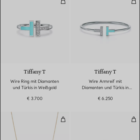
Wire Ring mit Diamanten und Tür
Wir
2 Materialien
Tiffany T
Tiffany T
Wire Ring mit Diamanten
Wire Armreif mit
und Türkis in Weißgold
Diamanten und Türkis in
Weißgold
€ 3.700
€ 6.250
Smile Anhänger in Gelbgold, Smal
T O