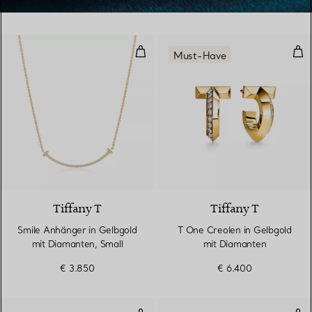
Smile Anhänger in Gelbgold mit 
T O
Must-Have
3 Materialien
Tiffany T
Tiffany T
Smile Anhänger in Gelbgold
T One Creolen in Gelbgold
mit Diamanten, Small
mit Diamanten
€ 3.850
€ 6.400