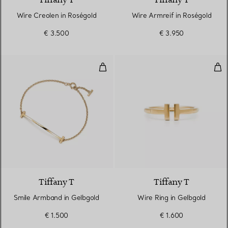
Tiffany T
Tiffany T
Wire Creolen in Roségold
Wire Armreif in Roségold
€ 3.500
€ 3.950
Smile Armband in Gelbgold
Wir
3 Materialien
Tiffany T
Tiffany T
Smile Armband in Gelbgold
Wire Ring in Gelbgold
€ 1.500
€ 1.600