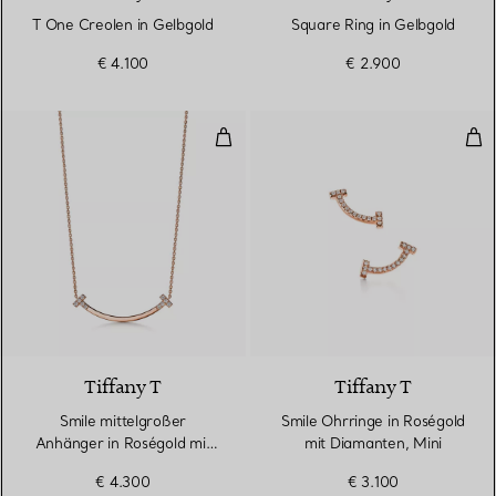
T One Creolen in Gelbgold
Square Ring in Gelbgold
€ 4.100
€ 2.900
Smile mittelgroßer Anhänger in 
Smi
3 Materialien
Tiffany T
Tiffany T
Smile mittelgroßer
Smile Ohrringe in Roségold
Anhänger in Roségold mit
mit Diamanten, Mini
Diamanten.
€ 4.300
€ 3.100