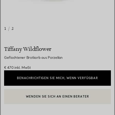
1
/
2
Tiffany Wildflower
Geflochtener Brotkorb aus Porzellan
€ 470
inkl. MwSt
BENACHRICHTIGEN SIE MICH, WENN VERFÜGBAR
WENDEN SIE SICH AN EINEN BERATER
EINEN KUNDENBERATER KONTAKTIEREN ODER EINEN TERMI
BOOK AN APPOINTMENT