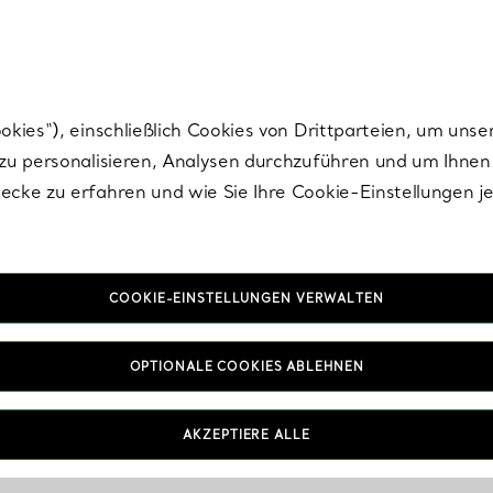
Tiffany.
Melden Sie
sich für die neuesten Nachrichten, kuratierte Inspirat
ies“), einschließlich Cookies von Drittparteien, um unse
u personalisieren, Analysen durchzuführen und um Ihnen 
cke zu erfahren und wie Sie Ihre Cookie-Einstellungen j
Accessoires für Herren in
COOKIE-EINSTELLUNGEN VERWALTEN
Messing
OPTIONALE COOKIES ABLEHNEN
AKZEPTIERE ALLE