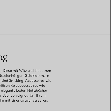
ng
t. Diese mit Witz und Liebe zum
hlüsselanhänger, Geldklammern
sse sind Smoking-Accessoires wie
uriösen Reiseaccessoires wie
er elegante Leder-Notizbücher
er Jubiläen eignet. Um Ihrem
ihn mit einer Gravur versehen.