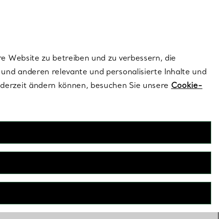
ionen und exklusive Updates an.
Kontaktieren Sie 
Melden Sie si
re Website zu betreiben und zu verbessern, die
und anderen relevante und personalisierte Inhalte und
ederzeit ändern können, besuchen Sie unsere
Cookie-
PERSONALISIEREN
FILTER