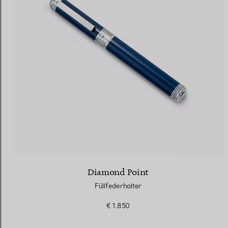
Eheringe für Damen
Eheringe für Herren
Vereinbaren Sie Ihren
Termin
mit e
Diamond Point
Füllfederhalter
€ 1.850