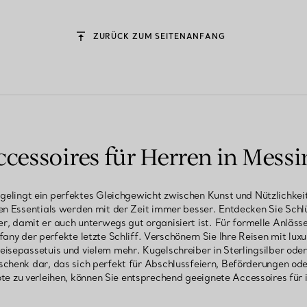
ZURÜCK ZUM SEITENANFANG
ccessoires für Herren in Messi
 gelingt ein perfektes Gleichgewicht zwischen Kunst und Nützlichkei
en Essentials werden mit der Zeit immer besser. Entdecken Sie Sc
ber, damit er auch unterwegs gut organisiert ist. Für formelle Anlä
ny der perfekte letzte Schliff. Verschönern Sie Ihre Reisen mit lux
eisepassetuis und vielem mehr. Kugelschreiber in Sterlingsilber od
schenk dar, das sich perfekt für Abschlussfeiern, Beförderungen od
e zu verleihen, können Sie entsprechend geeignete Accessoires für 