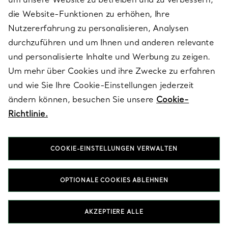
die Website-Funktionen zu erhöhen, Ihre
Nutzererfahrung zu personalisieren, Analysen
ÜBER TIFFANY & CO.
durchzuführen und um Ihnen und anderen relevante
und personalisierte Inhalte und Werbung zu zeigen.
Um mehr über Cookies und ihre Zwecke zu erfahren
RECHTLICHE HINWEISE
und wie Sie Ihre Cookie-Einstellungen jederzeit
ändern können, besuchen Sie unsere
Cookie-
Richtlinie.
FOLGEN SIE UNS
COOKIE-EINSTELLUNGEN VERWALTEN
Standort ändern:
OPTIONALE COOKIES ABLEHNEN
T&Co. 2026
AKZEPTIERE ALLE