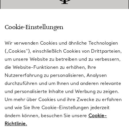
Cookie-Einstellungen
KUNDENSERVICE
Wir verwenden Cookies und ähnliche Technologien
(„Cookies“), einschließlich Cookies von Drittparteien,
SERVICES
um unsere Website zu betreiben und zu verbessern,
die Website-Funktionen zu erhöhen, Ihre
Nutzererfahrung zu personalisieren, Analysen
ÜBER TIFFANY & CO.
durchzuführen und um Ihnen und anderen relevante
und personalisierte Inhalte und Werbung zu zeigen.
Um mehr über Cookies und ihre Zwecke zu erfahren
RECHTLICHE HINWEISE
und wie Sie Ihre Cookie-Einstellungen jederzeit
ändern können, besuchen Sie unsere
Cookie-
Richtlinie.
FOLGEN SIE UNS