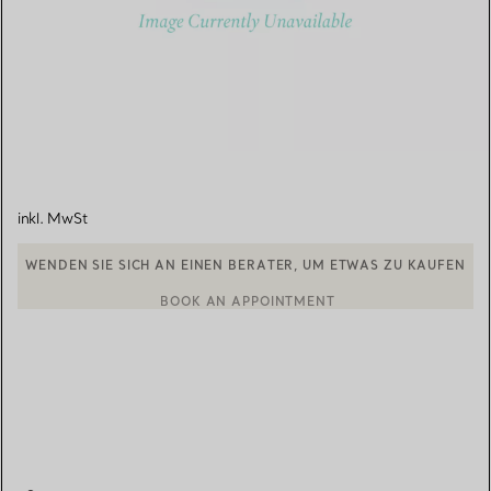
inkl. MwSt
WENDEN SIE SICH AN EINEN BERATER, UM ETWAS ZU KAUFEN
BOOK AN APPOINTMENT
EINEN KUNDENBERATER KONTAKTIEREN ODER EINEN TERMI