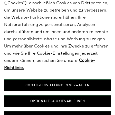
(„Cookies“), einschließlich Cookies von Drittparteien,
SERVICES
um unsere Website zu betreiben und zu verbessern,
die Website-Funktionen zu erhöhen, Ihre
Nutzererfahrung zu personalisieren, Analysen
ÜBER TIFFANY & CO.
durchzuführen und um Ihnen und anderen relevante
und personalisierte Inhalte und Werbung zu zeigen.
Um mehr über Cookies und ihre Zwecke zu erfahren
RECHTLICHE HINWEISE
und wie Sie Ihre Cookie-Einstellungen jederzeit
ändern können, besuchen Sie unsere
Cookie-
Richtlinie.
FOLGEN SIE UNS
COOKIE-EINSTELLUNGEN VERWALTEN
Standort ändern:
OPTIONALE COOKIES ABLEHNEN
T&Co. 2026