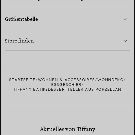
Größentabelle
KONTAKTIEREN SIE UNS
MEHR ERFAHREN
Store finden
MEHR ERFAHREN
EINEN STORE IN IHRER NÄHE FINDEN
STARTSEITE
WOHNEN & ACCESSOIRES
WOHNDEKO
ESSGESCHIRR
TIFFANY BATIK:DESSERTTELLER AUS PORZELLAN
Aktuelles von Tiffany