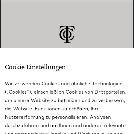
Cookie-Einstellungen
KUNDENSERVICE
Wir verwenden Cookies und ähnliche Technologien
(„Cookies“), einschließlich Cookies von Drittparteien,
SERVICES
um unsere Website zu betreiben und zu verbessern,
die Website-Funktionen zu erhöhen, Ihre
Nutzererfahrung zu personalisieren, Analysen
ÜBER TIFFANY & CO.
durchzuführen und um Ihnen und anderen relevante
und personalisierte Inhalte und Werbung zu zeigen.