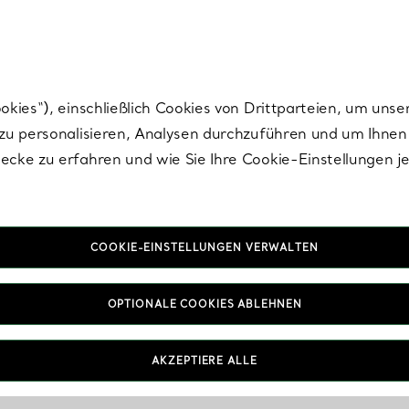
Tiffany.
Melden Sie
sich für die neuesten Nachrichten, kuratierte Inspirat
ies“), einschließlich Cookies von Drittparteien, um unse
u personalisieren, Analysen durchzuführen und um Ihnen 
cke zu erfahren und wie Sie Ihre Cookie-Einstellungen j
COOKIE-EINSTELLUNGEN VERWALTEN
OPTIONALE COOKIES ABLEHNEN
AKZEPTIERE ALLE
IN VEREINBAREN