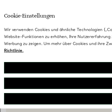
Treten Sie ein in die Welt von 
Cookie-Einstellungen
Gehen Sie auf die Seite „Stores“
Wir verwenden Cookies und ähnliche Technologien („Cook
Website-Funktionen zu erhöhen, Ihre Nutzererfahrung z
Werbung zu zeigen. Um mehr über Cookies und ihre Zwe
Richtlinie.
Sixteen Stone by Tiffany
Armband in Platin und Gelbgold mit Diamanten
€ 55.000
inkl. MwSt
BENACHRICHTIGEN SIE MICH, WENN VERFÜGBAR
BOOK AN APPOINTMENT
EINEN KUNDENBERATER KONTAKTIEREN ODER EINEN TERM