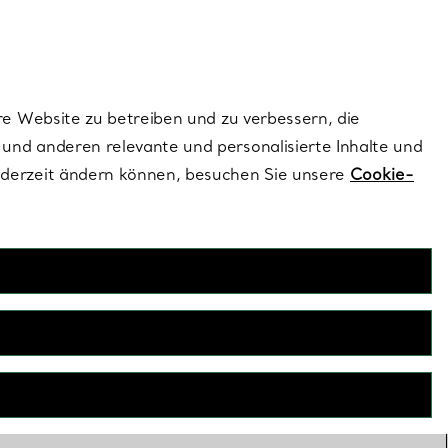
ionen und exklusive Updates an.
Kontaktieren Sie un
Melden Sie sich
re Website zu betreiben und zu verbessern, die
und anderen relevante und personalisierte Inhalte und
ederzeit ändern können, besuchen Sie unsere
Cookie-