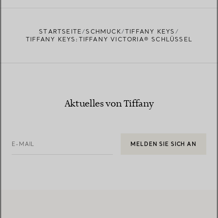
EINEN STORE IN IHRER NÄHE FINDEN
STARTSEITE
SCHMUCK
TIFFANY KEYS
TIFFANY KEYS:TIFFANY VICTORIA® SCHLÜSSEL
Aktuelles von Tiffany
E-MAIL
MELDEN SIE SICH AN