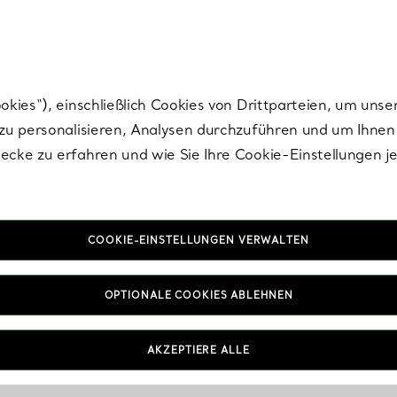
Tiffany.
Melden Sie
sich für die neuesten Nachrichten, kuratierte Inspirat
ies“), einschließlich Cookies von Drittparteien, um unse
u personalisieren, Analysen durchzuführen und um Ihnen 
cke zu erfahren und wie Sie Ihre Cookie-Einstellungen j
COOKIE-EINSTELLUNGEN VERWALTEN
OPTIONALE COOKIES ABLEHNEN
AKZEPTIERE ALLE