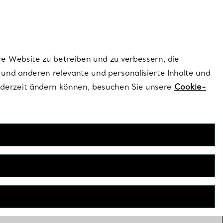
ionen und exklusive Updates an.
Kontaktieren Sie un
Melden Sie sich
re Website zu betreiben und zu verbessern, die
und anderen relevante und personalisierte Inhalte und
ederzeit ändern können, besuchen Sie unsere
Cookie-