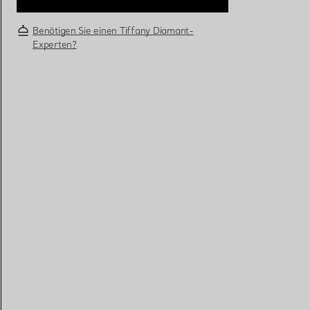
Benötigen Sie einen Tiffany Diamant-
Eheringe für Damen
Eheringe für Herren
Experten?
Vereinbaren Sie Ihren
Termin
mit e