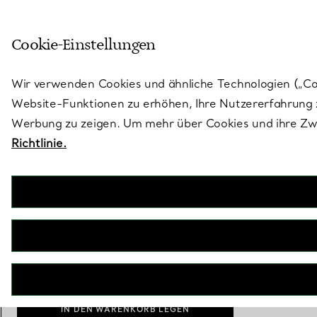
Treten Sie ein in die Welt von 
Cookie-Einstellungen
Gehen Sie auf die Seite „Stores“
Wir verwenden Cookies und ähnliche Technologien („Cook
Website-Funktionen zu erhöhen, Ihre Nutzererfahrung z
Werbung zu zeigen. Um mehr über Cookies und ihre Zwe
Richtlinie.
Tiffany Harmony®
Ehering in Platin, 3 mm
€ 1.500
inkl. MwSt
Größe
Größentabelle
3
IN DEN WARENKORB LEGEN