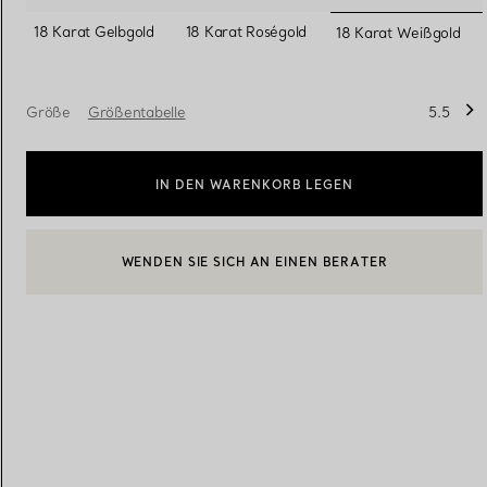
ausgewäh
18 Karat Gelbgold
18 Karat Roségold
18 Karat Weißgold
Eheringe für Damen
Eheringe für Herren
Größe
Größentabelle
5.5
Vereinbaren Sie Ihren
Termin
mit e
IN DEN WARENKORB LEGEN
BOOK AN APPOINTMENT
EINEN KUNDENBERATER KONTAKTIEREN ODER EINEN TERM