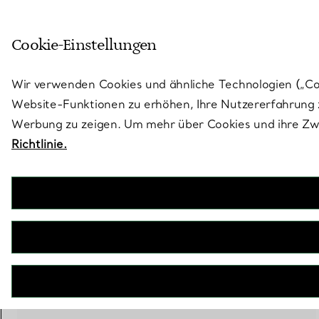
Treten Sie ein in die Welt von 
Cookie-Einstellungen
Gehen Sie auf die Seite „Stores“
Wir verwenden Cookies und ähnliche Technologien („Cook
Website-Funktionen zu erhöhen, Ihre Nutzererfahrung z
Werbung zu zeigen. Um mehr über Cookies und ihre Zwe
Richtlinie.
Tiffany T
T One schmaler Ring in Weißgold mit Diamanten
€ 7.750
inkl. MwSt