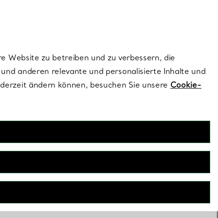
ionen und exklusive Updates an.
Kontaktieren Sie un
Melden Sie sich
re Website zu betreiben und zu verbessern, die
und anderen relevante und personalisierte Inhalte und
ederzeit ändern können, besuchen Sie unsere
Cookie-