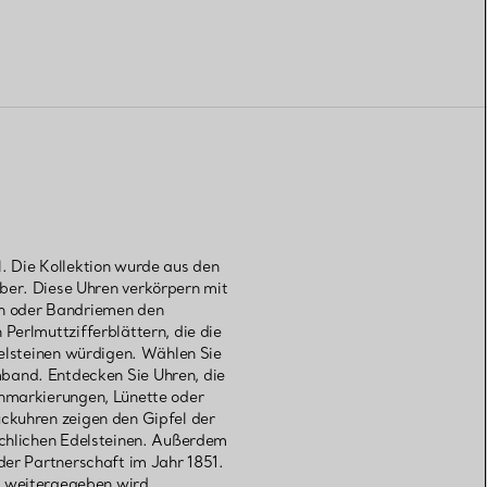
. Die Kollektion wurde aus den
lber. Diese Uhren verkörpern mit
rn oder Bandriemen den
Perlmuttzifferblättern, die die
elsteinen würdigen. Wählen Sie
mband. Entdecken Sie Uhren, die
enmarkierungen, Lünette oder
ckuhren zeigen den Gipfel der
ichlichen Edelsteinen. Außerdem
der Partnerschaft im Jahr 1851.
n weitergegeben wird.