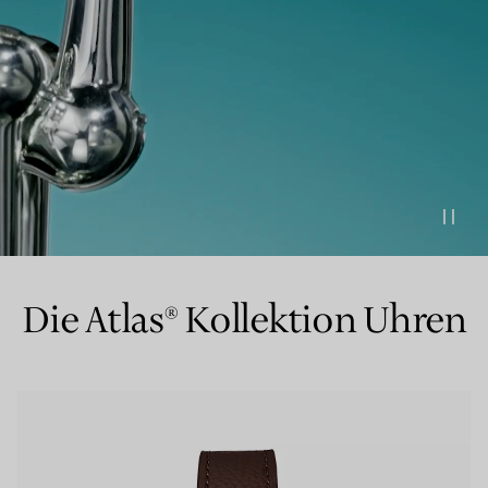
Partnerringe
Eternity Ringe
inem Tiffany-Diamantenexperten.
Die Atlas® Kollektion Uhren