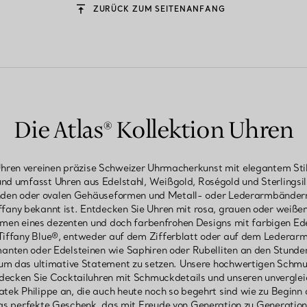
ZURÜCK ZUM SEITENANFANG
Die Atlas® Kollektion Uhren
Uhren vereinen präzise Schweizer Uhrmacherkunst mit elegantem Stil
und umfasst Uhren aus Edelstahl, Weißgold, Roségold und Sterlingsi
unden oder ovalen Gehäuseformen und Metall- oder Lederarmbände
ffany bekannt ist. Entdecken Sie Uhren mit rosa, grauen oder weißen 
en eines dezenten und doch farbenfrohen Designs mit farbigen Ed
Tiffany Blue®, entweder auf dem Zifferblatt oder auf dem Lederar
anten oder Edelsteinen wie Saphiren oder Rubelliten an den Stund
, um das ultimative Statement zu setzen. Unsere hochwertigen Schmu
ntdecken Sie Cocktailuhren mit Schmuckdetails und unseren unvergle
atek Philippe an, die auch heute noch so begehrt sind wie zu Beginn 
 das perfekte Geschenk, das mit Freude von Generation zu Generatio