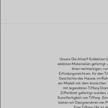
Unsere Die Atlas® Kollektion 
edelsten Materialien gefertigt 
ihren rechteckigen, r
Erfindungsreichtum, für den Ti
Geschichte des Hauses im Rahm
ein Modell mit dem ikonischen 
mit legendären Tiffany Diam
Zifferblatt gefertigt wurden
Kunstfertigkeit von Tiffany. E
bieten wir Designeruhren von P
Eine Tiffany Uhr ist