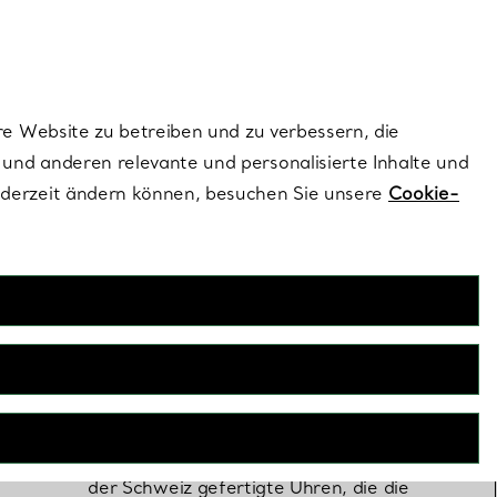
ionen und exklusive Updates an.
Kontaktieren Sie 
Melden Sie si
re Website zu betreiben und zu verbessern, die
und anderen relevante und personalisierte Inhalte und
ederzeit ändern können, besuchen Sie unsere
Cookie-
Tiffany Uhren
Entdecken Sie außergewöhnliche, in
der Schweiz gefertigte Uhren, die die