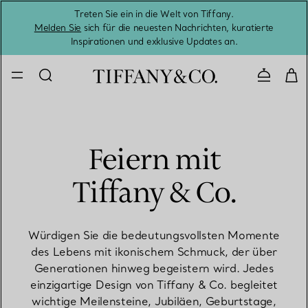
Treten Sie ein in die Welt von Tiffany.
Vom S
Melden Sie
sich für die neuesten Nachrichten, kuratierte
Inspirationen und exklusive Updates an.
Kontaktie
Feiern mit
Tiffany & Co.
Würdigen Sie die bedeutungsvollsten Momente
des Lebens mit ikonischem Schmuck, der über
Generationen hinweg begeistern wird. Jedes
einzigartige Design von Tiffany & Co. begleitet
wichtige Meilensteine, Jubiläen, Geburtstage,