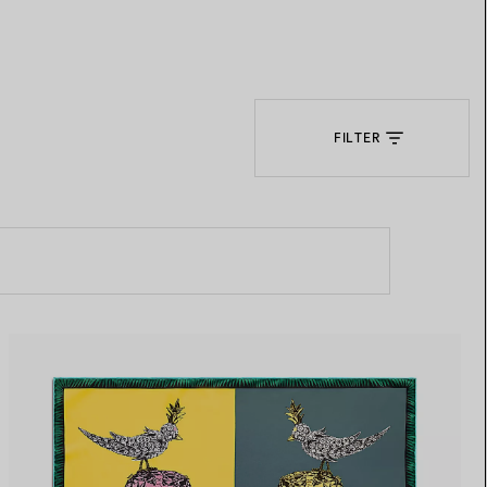
Elsa Peretti®
Tipps zur Auswahl eines
Eherings
FILTER