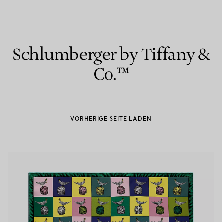
Partnerringe
Eternity Ringe
Schlumberger by Tiffany &
Co.™
inem Tiffany-Diamantenexperten.
VORHERIGE SEITE LADEN