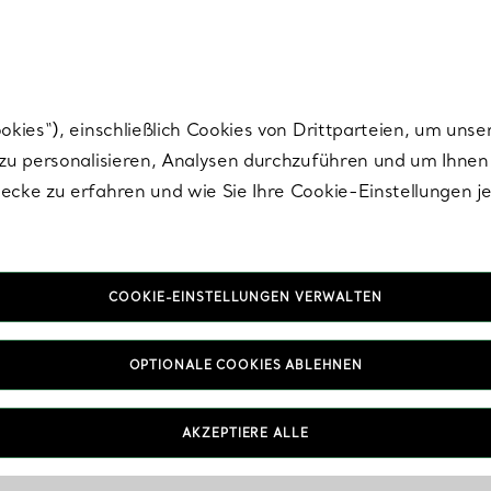
Tiffany.
Melden Sie
sich für die neuesten Nachrichten, kuratierte Inspirat
ies“), einschließlich Cookies von Drittparteien, um unse
u personalisieren, Analysen durchzuführen und um Ihnen 
cke zu erfahren und wie Sie Ihre Cookie-Einstellungen j
COOKIE-EINSTELLUNGEN VERWALTEN
iner der talentiertesten Künstler des 20. Jahrhunderts, 1
OPTIONALE COOKIES ABLEHNEN
s Schmucks für immer. Mit seiner unvergleichlichen Kunstf
ora, Fauna und sogar Stoffe in surreale Kreationen, die 
AKZEPTIERE ALLE
farbigen Edelsteinen gefertigt wurden.