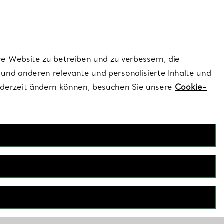
ionen und exklusive Updates an.
Kontaktieren Sie 
Melden Sie si
re Website zu betreiben und zu verbessern, die
und anderen relevante und personalisierte Inhalte und
ederzeit ändern können, besuchen Sie unsere
Cookie-
956 zu Tiffany & Co. kam,
ertigkeit und grenzenlosen
mit kostbaren Diamanten und