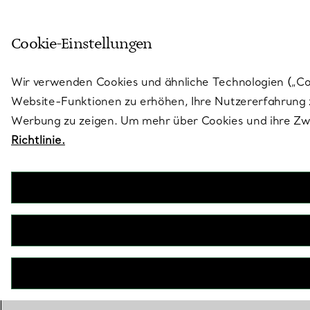
Treten Sie ein in die Welt von 
Cookie-Einstellungen
Gehen Sie auf die Seite „Stores“
Wir verwenden Cookies und ähnliche Technologien („Cook
Website-Funktionen zu erhöhen, Ihre Nutzererfahrung z
Werbung zu zeigen. Um mehr über Cookies und ihre Zwe
Richtlinie.
Als Jean Schlumberger, e
veränderte er die Welt de
Fantasie verwandelte er Fl