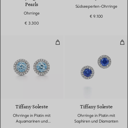
Pearls
Südseeperlen-Ohrringe
Ohrringe
€ 9.100
€ 3.300
Ohrringe in Platin mit Aquamar
Ohr
2 gemstones
Tiffany Soleste
Tiffany Soleste
Ohrringe in Platin mit
Ohrringe in Platin mit
Aquamarinen und
Saphiren und Diamanten
Diamanten