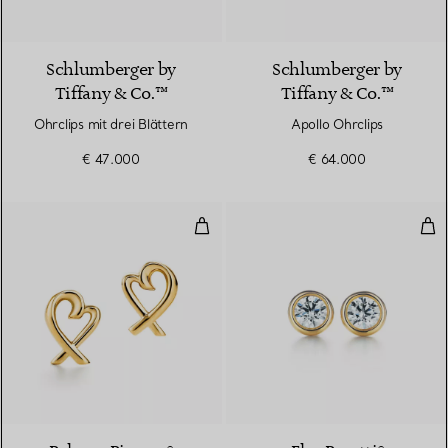
Schlumberger by
Schlumberger by
Tiffany & Co.™
Tiffany & Co.™
Ohrclips mit drei Blättern
Apollo Ohrclips
€ 47.000
€ 64.000
Loving Heart Ohrringe
Dia