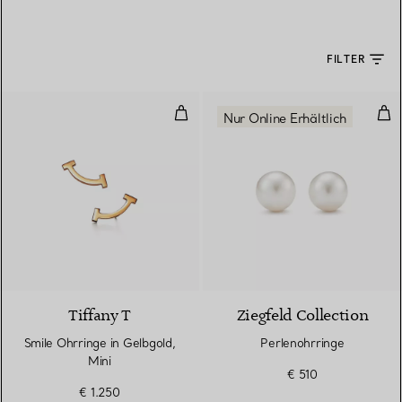
FILTER
Smile Ohrringe in Gelbgold, Mini
Per
Nur Online Erhältlich
3 Materialien
Tiffany T
Ziegfeld Collection
Smile Ohrringe in Gelbgold,
Perlenohrringe
Mini
€ 510
€ 1.250