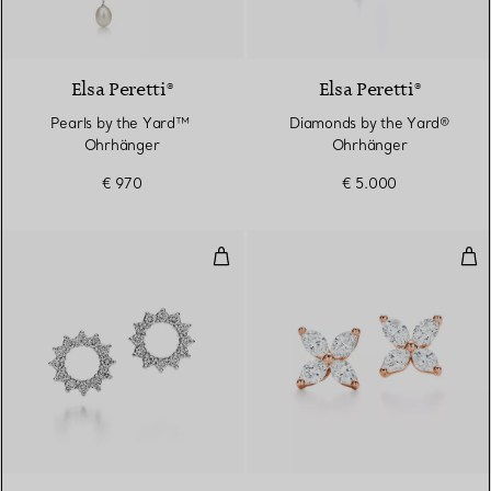
Elsa Peretti®
Elsa Peretti®
Pearls by the Yard™ ​​
Diamonds by the Yard®
Ohrhänger
Ohrhänger
€ 970
€ 5.000
Open Circle Ohrringe
Ohr