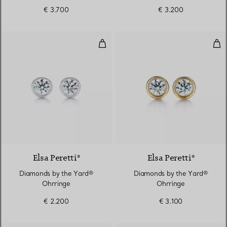
€ 3.700
€ 3.200
Diamonds by the Yard® Ohrring
Dia
Elsa Peretti®
Elsa Peretti®
Diamonds by the Yard®
Diamonds by the Yard®
Ohrringe
Ohrringe
€ 2.200
€ 3.100