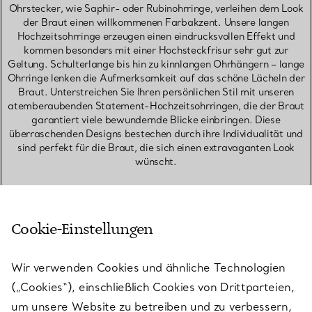
Ohrstecker, wie Saphir- oder Rubinohrringe, verleihen dem Look
der Braut einen willkommenen Farbakzent. Unsere langen
Hochzeitsohrringe erzeugen einen eindrucksvollen Effekt und
kommen besonders mit einer Hochsteckfrisur sehr gut zur
Geltung. Schulterlange bis hin zu kinnlangen Ohrhängern – lange
Ohrringe lenken die Aufmerksamkeit auf das schöne Lächeln der
Braut. Unterstreichen Sie Ihren persönlichen Stil mit unseren
atemberaubenden Statement-Hochzeitsohrringen, die der Braut
garantiert viele bewundernde Blicke einbringen. Diese
überraschenden Designs bestechen durch ihre Individualität und
sind perfekt für die Braut, die sich einen extravaganten Look
wünscht.
BRAUTSCHMUCK
OHRHÄNGER UND DANGLE-OHRRINGE
Cookie-Einstellungen
CREOLEN
STATEMENT-OHRRINGE
OHRSTECKER
Wir verwenden Cookies und ähnliche Technologien
(„Cookies“), einschließlich Cookies von Drittparteien,
um unsere Website zu betreiben und zu verbessern,