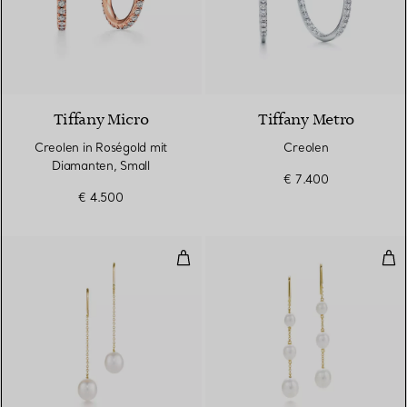
2 Materialien
Tiffany Micro
Tiffany Metro
Creolen in Roségold mit
Creolen
Diamanten, Small
€ 7.400
€ 4.500
Pearls by the Yard™ ​​Ohrhänger
Pea