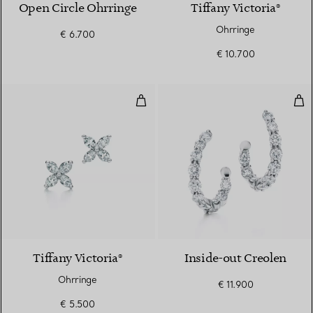
Open Circle Ohrringe
Tiffany Victoria®
Ohrringe
€ 6.700
€ 10.700
Ohrringe
Ins
2 Materialien
Tiffany Victoria®
Inside-out Creolen
Ohrringe
€ 11.900
€ 5.500