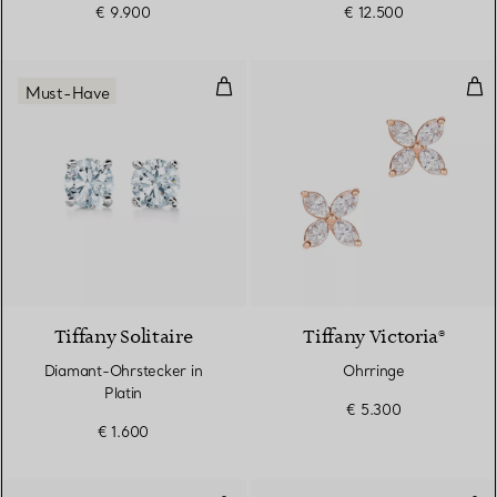
€ 9.900
€ 12.500
Diamant-Ohrstecker in Platin
Ohr
Must-Have
Tiffany Solitaire
Tiffany Victoria®
Diamant-Ohrstecker in
Ohrringe
Platin
€ 5.300
€ 1.600