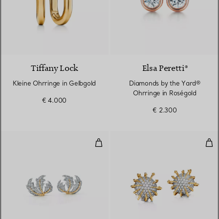
3 Materialien
Tiffany Lock
Elsa Peretti®
Kleine Ohrringe in Gelbgold
Diamonds by the Yard®
Ohrringe in Roségold
€ 4.000
€ 2.300
Ohrclips mit drei Blättern
Apol