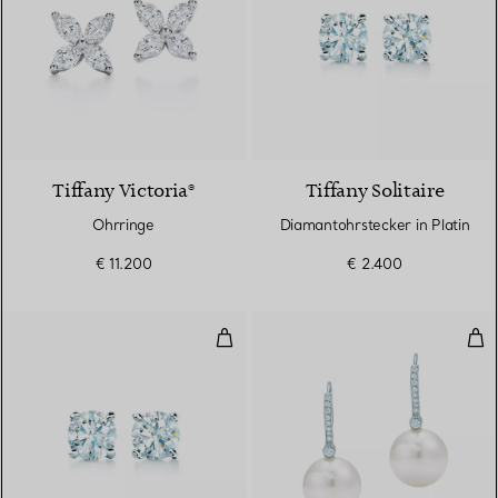
2 Materialien
Tiffany Victoria®
Tiffany Solitaire
Ohrringe
Diamantohrstecker in Platin
€ 11.200
€ 2.400
Diamantohrringe
Per