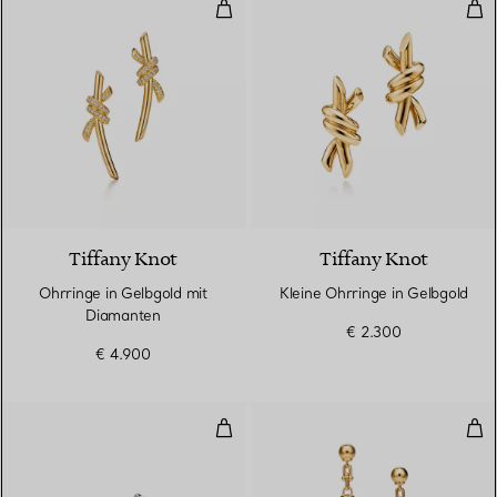
Ohrringe in Gelbgold mit Diaman
Kle
4 Materialien
Tiffany Knot
Tiffany Knot
Ohrringe in Gelbgold mit
Kleine Ohrringe in Gelbgold
Diamanten
€ 2.300
€ 4.900
Ohrringe
Gli