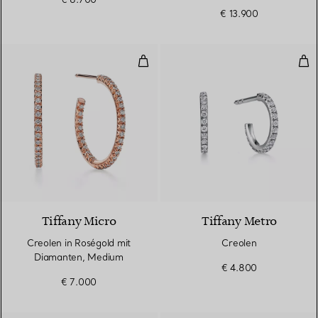
€ 13.900
Creolen in Roségold mit Diaman
Cre
2 Materialien
Tiffany Micro
Tiffany Metro
Creolen in Roségold mit
Creolen
Diamanten, Medium
€ 4.800
€ 7.000