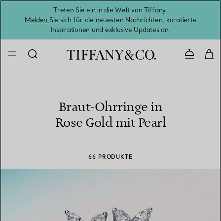
Treten Sie ein in die Welt von Tiffany.
Vom S
Melden Sie
sich für die neuesten Nachrichten, kuratierte
Inspirationen und exklusive Updates an.
Kontaktie
Braut-Ohrringe in
Rose Gold mit Pearl
66 PRODUKTE