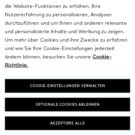
die Website-Funktionen zu erhöhen, Ihre
Häufig gestellte Fragen
Nutzererfahrung zu personalisieren, Analysen
durchzuführen und um Ihnen und anderen relevante
und personalisierte Inhalte und Werbung zu zeigen.
Welche Ohrringe eignen sich am besten für eine
Um mehr über Cookies und ihre Zwecke zu erfahren
Braut?
und wie Sie Ihre Cookie-Einstellungen jederzeit
Brautohrringe sollten das Gesicht erstrahlen lassen und das
Brautkleid harmonisch ergänzen. Tiffany Victoria®
ändern können, besuchen Sie unsere
Cookie-
Diamantohrringe sorgen für einen prägnanten Glanz, während
Richtlinie.
die Perlenohrringe der Ziegfeld Kollektion einen sanfteren,
leuchtenden Look bieten. Elsa Peretti® Designs zeichnen sich
durch skulpturale Schlichtheit aus, beispielsweise durch
Diamanten in Bezel-Fassung, die einen klaren, modernen
COOKIE-EINSTELLUNGEN VERWALTEN
Akzent setzen. Wählen Sie ein Modell, mit dem Sie sich
während der Zeremonie wohlfühlen und das auf Fotos gut zur
Geltung kommt.
OPTIONALE COOKIES ABLEHNEN
Wie wählen Sie Brautohrringe für den
AKZEPTIERE ALLE
Hochzeitstag im Vergleich zu anderen