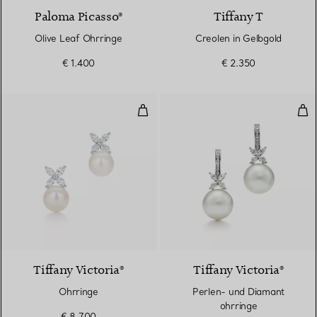
Paloma Picasso®
Tiffany T
Olive Leaf Ohrringe
Creolen in Gelbgold
€ 1.400
€ 2.350
Ohrringe
Per
Tiffany Victoria®
Tiffany Victoria®
Ohrringe
Perlen- und Diamant
ohrringe
€ 8.700