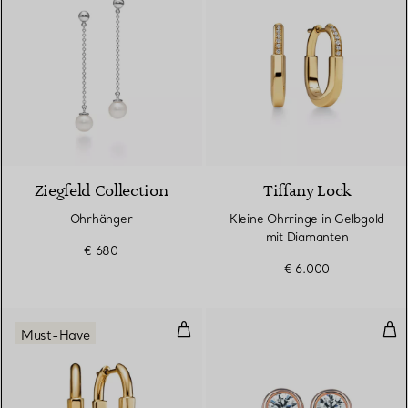
Ziegfeld Collection
Tiffany Lock
Ohrhänger
Kleine Ohrringe in Gelbgold
mit Diamanten
€ 680
€ 6.000
Kleine Ohrringe in Gelbgold
Dia
Must-Have