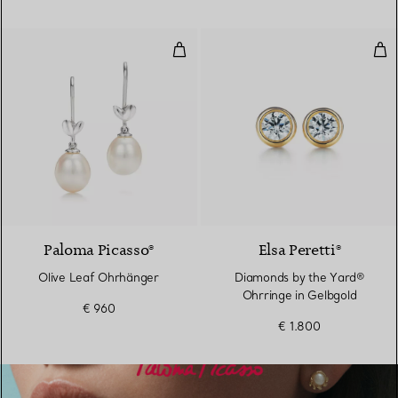
Olive Leaf Ohrhänger
Dia
Paloma Picasso®
Elsa Peretti®
Olive Leaf Ohrhänger
Diamonds by the Yard®
Ohrringe in Gelbgold
€ 960
€ 1.800