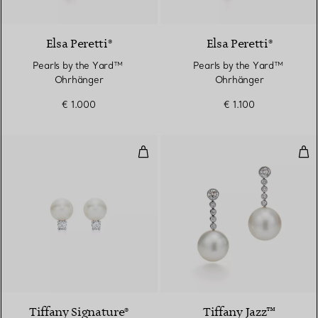
Elsa Peretti®
Elsa Peretti®
Pearls by the Yard™ ​​
Pearls by the Yard™ ​​
Ohrhänger
Ohrhänger
€ 1.000
€ 1.100
Ohrringe
Süd
2 Farben
Tiffany Signature®
Tiffany Jazz™