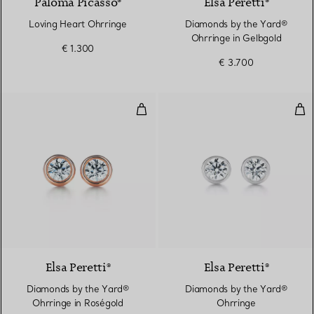
Paloma Picasso®
Elsa Peretti®
Loving Heart Ohrringe
Diamonds by the Yard®
Ohrringe in Gelbgold
€ 1.300
€ 3.700
Diamonds by the Yard® Ohrringe
Dia
2 Materialien
Elsa Peretti®
Elsa Peretti®
Diamonds by the Yard®
Diamonds by the Yard®
Ohrringe in Roségold
Ohrringe