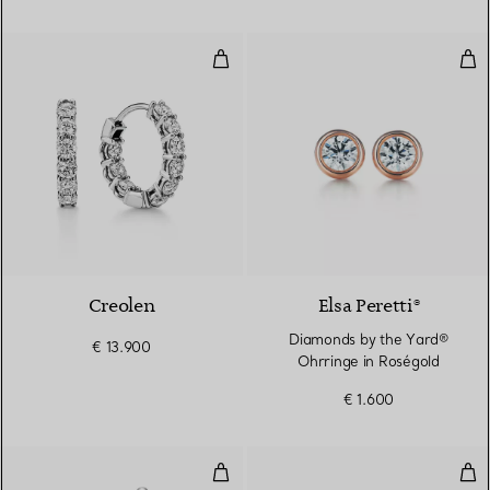
Creolen
Dia
Creolen
Elsa Peretti®
Diamonds by the Yard®
€ 13.900
Ohrringe in Roségold
€ 1.600
Ohrhänger
Kle