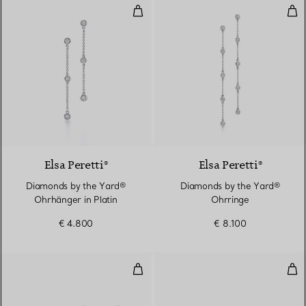
Diamonds by the Yard® Ohrhänge
Dia
Elsa Peretti®
Elsa Peretti®
Diamonds by the Yard®
Diamonds by the Yard®
Ohrhänger in Platin
Ohrringe
€ 4.800
€ 8.100
Ohrringe
Dia