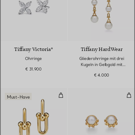
Tiffany Victoria®
Tiffany HardWear
Ohrringe
Gliederohrringe mit drei
Kugeln in Gelbgold mit
€ 31.900
Süßwasserperlen
€ 4.000
Mittelgroße Gliederohrringe in G
Oli
Must-Have