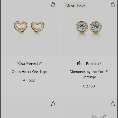
Open Heart Ohrringe
Dia
Must-Have
2 Materialien
Elsa Peretti®
Elsa Peretti®
Open Heart Ohrringe
Diamonds by the Yard®
Ohrringe
€ 1.200
€ 2.100
Ohrringe
Ohr