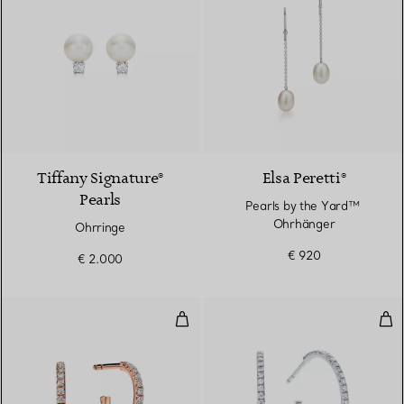
2 Farben
Tiffany Signature®
Elsa Peretti®
Pearls
Pearls by the Yard™ ​​
Ohrhänger
Ohrringe
€ 920
€ 2.000
Creolen in Roségold mit Diamant
Cre