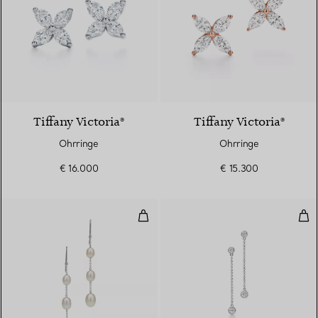
2 Materialien
Tiffany Victoria®
Tiffany Victoria®
Ohrringe
Ohrringe
€ 16.000
€ 15.300
Pearls by the Yard™ ​​Ohrhänger
Dia