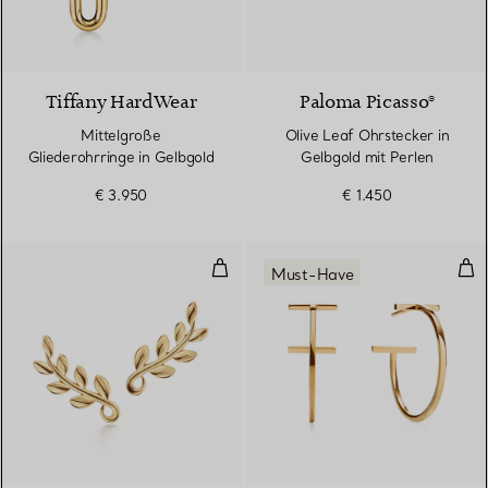
2 Materialien
Tiffany HardWear
Paloma Picasso®
Mittelgroße
Olive Leaf Ohrstecker in
Gliederohrringe in Gelbgold
Gelbgold mit Perlen
€ 3.950
€ 1.450
Olive Leaf Ohrringe
Cre
Must-Have
2 Materialien