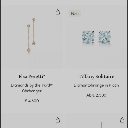
Diamonds by the Yard® Ohrhäng
Neu
Elsa Peretti®
Tiffany Solitaire
Diamonds by the Yard®
Diamantohrringe in Platin
Ohrhänger
Ab
€ 2.500
€ 4.600
Ohrringe
Pea