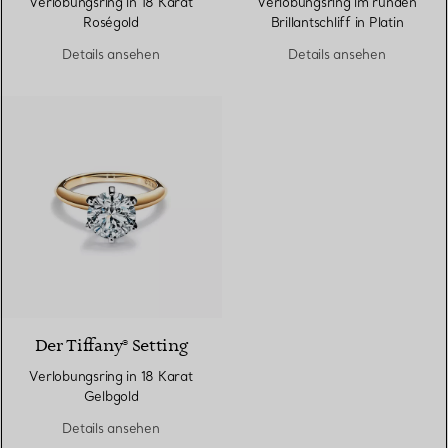
Verlobungsring in 18 Karat
Verlobungsring im runden
Roségold
Brillantschliff in Platin
Details ansehen
Details ansehen
3 Materialien
Der Tiffany® Setting
Verlobungsring in 18 Karat
Gelbgold
Details ansehen