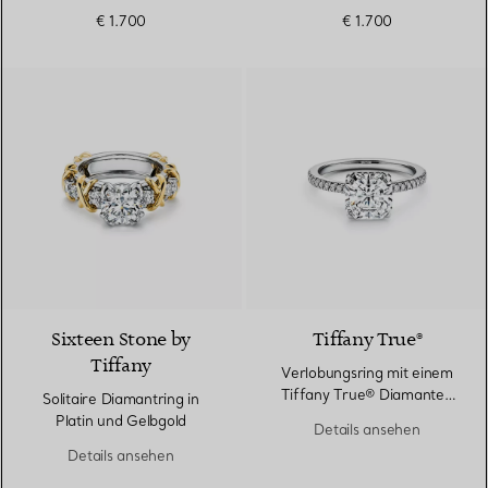
breit
breit
€ 1.700
€ 1.700
Sixteen Stone by
Tiffany True®
Tiffany
Verlobungsring mit einem
Tiffany True® Diamanten
Solitaire Diamantring in
und einem Platin-
Platin und Gelbgold
Details ansehen
Diamantring
Details ansehen