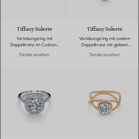
Tiffany Soleste
Tiffany Soleste
Verlobungsring mit
Verlobungsring mit ovalem
Doppelkranz im Cushion-
Doppelkranz mit gelbem
Schliff mit einem
Diamant in Platin
Details ansehen
Details ansehen
Diamantring in Platin