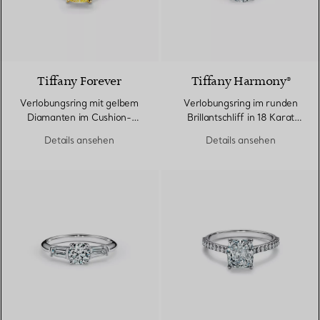
Tiffany Forever
Tiffany Harmony®
Verlobungsring mit gelbem
Verlobungsring im runden
Diamanten im Cushion-
Brillantschliff in 18 Karat
Schliff mit einem Pavé-
Roségold
Details ansehen
Details ansehen
Diamantring in Platin