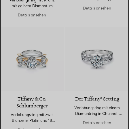
Verlobungsring mit Kranz
Prinzess-Schliff in
mit gelbem Diamant im
Details ansehen
Platin
Cushion-Schliff in Platin
Details ansehen
Tiffany & Co.
Der Tiffany® Setting
Schlumberger
Verlobungsring mit einem
Diamantring in Channel-
Verlobungsring mit zwei
Fassung in Platin
Bienen in Platin und 18
Details ansehen
Karat Gold