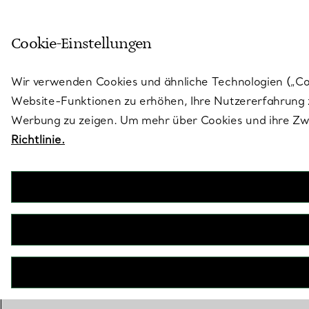
Treten Sie ein in die Welt von 
Cookie-Einstellungen
Gehen Sie auf die Seite „Stores“
Wir verwenden Cookies und ähnliche Technologien („Cook
Website-Funktionen zu erhöhen, Ihre Nutzererfahrung z
Werbung zu zeigen. Um mehr über Cookies und ihre Zwe
Richtlinie.
Der Tiffany® Setting
Verlobungsring in Platin
JETZT BUCHEN
Benötigen Sie einen Tiffany Diamant-
Experten?