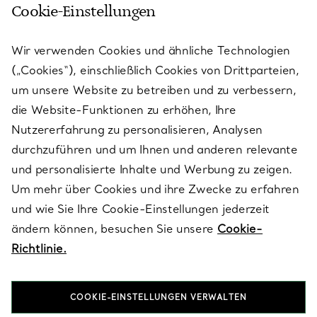
Cookie-Einstellungen
KUNDENSERVICE
Wir verwenden Cookies und ähnliche Technologien
(„Cookies“), einschließlich Cookies von Drittparteien,
SERVICES
um unsere Website zu betreiben und zu verbessern,
die Website-Funktionen zu erhöhen, Ihre
Nutzererfahrung zu personalisieren, Analysen
ÜBER TIFFANY & CO.
durchzuführen und um Ihnen und anderen relevante
und personalisierte Inhalte und Werbung zu zeigen.
Um mehr über Cookies und ihre Zwecke zu erfahren
RECHTLICHE HINWEISE
und wie Sie Ihre Cookie-Einstellungen jederzeit
ändern können, besuchen Sie unsere
Cookie-
Richtlinie.
FOLGEN SIE UNS
COOKIE-EINSTELLUNGEN VERWALTEN