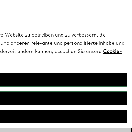
ionen und exklusive Updates an.
Kontaktieren Sie un
Melden Sie sich
re Website zu betreiben und zu verbessern, die
und anderen relevante und personalisierte Inhalte und
ederzeit ändern können, besuchen Sie unsere
Cookie-