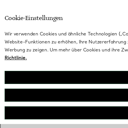
Treten Sie ein in die Welt von 
Cookie-Einstellungen
Gehen Sie auf die Seite „Stores“
Wir verwenden Cookies und ähnliche Technologien („Cook
Website-Funktionen zu erhöhen, Ihre Nutzererfahrung z
Werbung zu zeigen. Um mehr über Cookies und ihre Zwe
Richtlinie.
Diamant-Verlobungsring
im Ovalschliff in Platin
JETZT BUCHEN
Benötigen Sie einen Tiffany Diamant-
Experten?