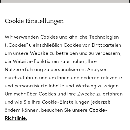
Cookie-Einstellungen
KUNDENSERVICE
Wir verwenden Cookies und ähnliche Technologien
(„Cookies“), einschließlich Cookies von Drittparteien,
SERVICES
um unsere Website zu betreiben und zu verbessern,
die Website-Funktionen zu erhöhen, Ihre
Nutzererfahrung zu personalisieren, Analysen
ÜBER TIFFANY & CO.
durchzuführen und um Ihnen und anderen relevante
und personalisierte Inhalte und Werbung zu zeigen.
Um mehr über Cookies und ihre Zwecke zu erfahren
RECHTLICHE HINWEISE
und wie Sie Ihre Cookie-Einstellungen jederzeit
ändern können, besuchen Sie unsere
Cookie-
Richtlinie.
FOLGEN SIE UNS