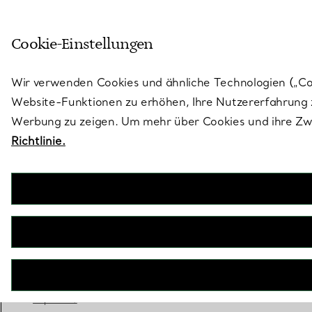
Treten Sie ein in die Welt von 
Cookie-Einstellungen
Gehen Sie auf die Seite „Stores“
Wir verwenden Cookies und ähnliche Technologien („Cook
Website-Funktionen zu erhöhen, Ihre Nutzererfahrung z
Werbung zu zeigen. Um mehr über Cookies und ihre Zwe
Richtlinie.
Tiffany Harmony®
Verlobungsring im runden Brillantschliff mit
einem Diamantring in Platin
JETZT BUCHEN
Benötigen Sie einen Tiffany Diamant-
Experten?