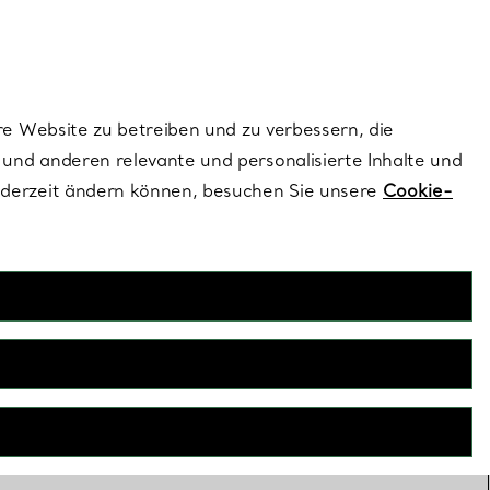
ionen und exklusive Updates an.
Kontaktieren Sie un
Melden Sie sich
re Website zu betreiben und zu verbessern, die
und anderen relevante und personalisierte Inhalte und
ederzeit ändern können, besuchen Sie unsere
Cookie-