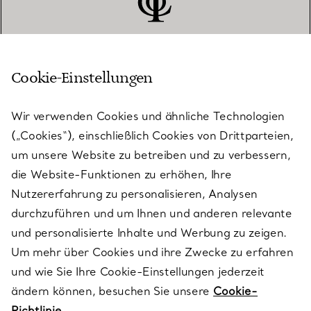
Cookie-Einstellungen
KUNDENSERVICE
Wir verwenden Cookies und ähnliche Technologien
(„Cookies“), einschließlich Cookies von Drittparteien,
SERVICES
um unsere Website zu betreiben und zu verbessern,
die Website-Funktionen zu erhöhen, Ihre
Nutzererfahrung zu personalisieren, Analysen
ÜBER TIFFANY & CO.
durchzuführen und um Ihnen und anderen relevante
und personalisierte Inhalte und Werbung zu zeigen.
Um mehr über Cookies und ihre Zwecke zu erfahren
RECHTLICHE HINWEISE
und wie Sie Ihre Cookie-Einstellungen jederzeit
ändern können, besuchen Sie unsere
Cookie-
Richtlinie.
FOLGEN SIE UNS