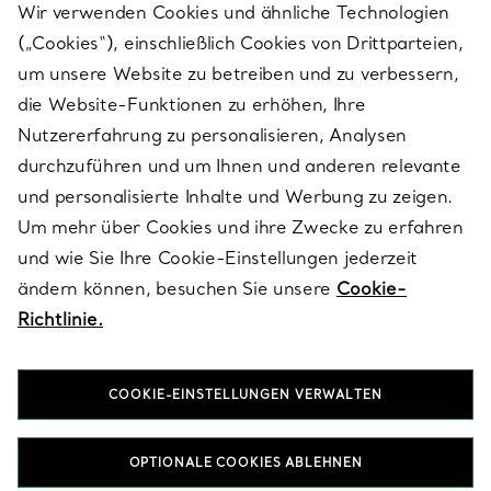
Wir verwenden Cookies und ähnliche Technologien
(„Cookies“), einschließlich Cookies von Drittparteien,
SERVICES
um unsere Website zu betreiben und zu verbessern,
die Website-Funktionen zu erhöhen, Ihre
Nutzererfahrung zu personalisieren, Analysen
ÜBER TIFFANY & CO.
durchzuführen und um Ihnen und anderen relevante
und personalisierte Inhalte und Werbung zu zeigen.
Um mehr über Cookies und ihre Zwecke zu erfahren
RECHTLICHE HINWEISE
und wie Sie Ihre Cookie-Einstellungen jederzeit
ändern können, besuchen Sie unsere
Cookie-
Richtlinie.
FOLGEN SIE UNS
COOKIE-EINSTELLUNGEN VERWALTEN
Standort ändern:
OPTIONALE COOKIES ABLEHNEN
T&Co. 2026