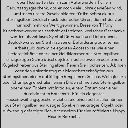
über Hochzeiten bis hin zum Vaterwerden. Für ein
Geburtstagsgeschenk, das er noch viele Jahre genießen wird,
umfassen unsere Geschenkideen für Ihn Schmuck aus
Sterlingsilber, Goldschmuck oder edlen Uhren, die mit der Zeit
nur noch mehr an Wert gewinnen. Diese von Tiffany
Kunsthandwerker meisterhaft gefertigten ikonischen Geschenke
werden als zeitloses Symbol für Freude und Liebe dienen.
Beglückwünschen Sie ihn zu seiner Beförderung oder seinem
Arbeitsjubiläum mit eleganten Accessoires wie einer
Ledergeldbörse oder einer Geldklammer aus Sterlingsilber,
einzigartigen Schreibtischobjekten, Schreibwaren oder einem
Kugelschreiber aus Sterlingsilber. Feiern Sie Hochzeiten, Jubiläen
oder den Valentinstag mit Manschettenknöpfen aus
Sterlingsilber, einem auffälligen Ring, einem Set aus Weingläsern
oder Champagnerschalen, einem Bilderrahmen aus Sterlingsilber
oder einem Tablett mit Initialen, einem Datum oder einer
durchdachten Botschaft. Für ein elegantes
Hauseinweihungsgeschenk ziehen Sie einen Schlüsselanhänger
aus Sterlingsilber, ein lustiges Spiel, ein neuartiges Objekt oder
aufwendig gefertigte Bar-Accessoires für eine raffinierte Happy
Hour in Betracht.