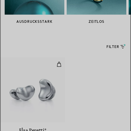
AUSDRUCKSSTARK
ZEITLOS
FILTER
Bean Design Manschettenknöpfe
Elsa Peretti®