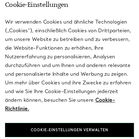
Cookie-Einstellungen
KUNDENSERVICE
Wir verwenden Cookies und ähnliche Technologien
(„Cookies“), einschließlich Cookies von Drittparteien,
SERVICES
um unsere Website zu betreiben und zu verbessern,
die Website-Funktionen zu erhöhen, Ihre
Nutzererfahrung zu personalisieren, Analysen
ÜBER TIFFANY & CO.
durchzuführen und um Ihnen und anderen relevante
und personalisierte Inhalte und Werbung zu zeigen.
Um mehr über Cookies und ihre Zwecke zu erfahren
RECHTLICHE HINWEISE
und wie Sie Ihre Cookie-Einstellungen jederzeit
ändern können, besuchen Sie unsere
Cookie-
Richtlinie.
FOLGEN SIE UNS
COOKIE-EINSTELLUNGEN VERWALTEN