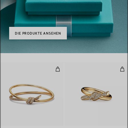
DIE PRODUKTE ANSEHEN
Zweireihiger, aufklappbarer Arm
Zwe
3 Materialien