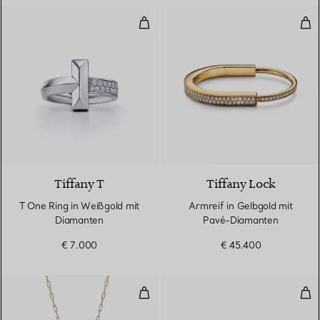
T One Ring in Weißgold mit Dia
Arm
3 Materialien
Tiffany T
Tiffany Lock
T One Ring in Weißgold mit
Armreif in Gelbgold mit
Diamanten
Pavé-Diamanten
€ 7.000
€ 45.400
Anhänger in Gelbgold mit Diam
Arm