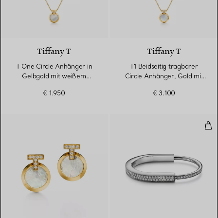
Tiffany T
Tiffany T
T One Circle Anhänger in
T1 Beidseitig tragbarer
Gelbgold mit weißem
Circle Anhänger, Gold mit
Perlmutt
Türkis und Perlmutt
€ 1.950
€ 3.100
Arm