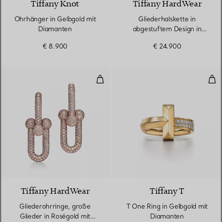
Tiffany Knot
Tiffany HardWear
Ohrhänger in Gelbgold mit
Gliederhalskette in
Diamanten
abgestuftem Design in
Gelbgold
€ 8.900
€ 24.900
Gliederohrringe, große Glieder 
T O
3 Materialien
Tiffany HardWear
Tiffany T
Gliederohrringe, große
T One Ring in Gelbgold mit
Glieder in Roségold mit
Diamanten