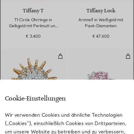
Tiffany T
Tiffany Lock
T1 Circle Ohrringe in
Armreif in Weißgold mit
Gelbgold mit Perlmutt und
Pavé-Diamanten
Diamanten
€ 3.400
€ 47.600
Apollo Brosche in Gelbgold und 
Vin
Cookie-Einstellungen
Wir verwenden Cookies und ähnliche Technologien
(„Cookies“), einschließlich Cookies von Drittparteien,
Schlumberger by
Tiffany Victoria®
Tiffany & Co.™
um unsere Website zu betreiben und zu verbessern,
Vine Ring in Platin mit