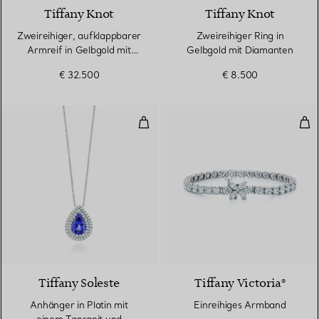
Tiffany Knot
Tiffany Knot
Zweireihiger, aufklappbarer
Zweireihiger Ring in
Armreif in Gelbgold mit
Gelbgold mit Diamanten
Diamanten
€ 32.500
€ 8.500
Anhänger in Platin mit einem Ta
Ein
2 gemstones
Tiffany Soleste
Tiffany Victoria®
Anhänger in Platin mit
Einreihiges Armband