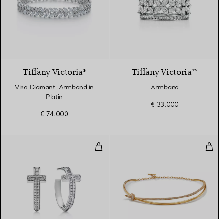
Tiffany Victoria®
Tiffany Victoria™
Vine Diamant-Armband in
Armband
Platin
€ 33.000
€ 74.000
T1 Ohrringe in Weißgold mit Di
Zwe