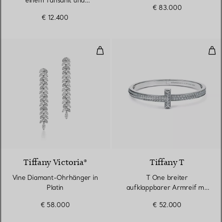
einem Tansanit und
€ 83.000
Diamanten
€ 12.400
Vine Diamant-Ohrhänger in Plat
T O
Tiffany Victoria®
Tiffany T
Vine Diamant-Ohrhänger in
T One breiter
Platin
aufklappbarer Armreif mit
Diamanten in Weißgold
€ 58.000
€ 52.000