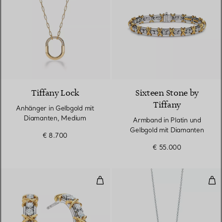
3 Materialien
Tiffany Lock
Sixteen Stone by
Tiffany
Anhänger in Gelbgold mit
Diamanten, Medium
Armband in Platin und
Gelbgold mit Diamanten
€ 8.700
€ 55.000
Creolen in Platin und Gelbgold 
Anh