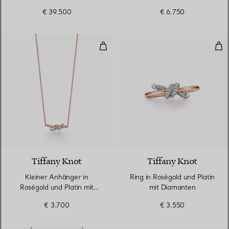
Pavé-Diamanten
€ 39.500
€ 6.750
Kleiner Anhänger in Roségold un
Rin
3 Materialien
Tiffany Knot
Tiffany Knot
Kleiner Anhänger in
Ring in Roségold und Platin
Roségold und Platin mit
mit Diamanten
Diamanten
€ 3.700
€ 3.550