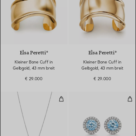
Elsa Peretti®
Elsa Peretti®
Kleiner Bone Cuff in
Kleiner Bone Cuff in
Gelbgold, 43 mm breit
Gelbgold, 43 mm breit
€ 29.000
€ 29.000
Anhänger in Platin mit einem A
Ohr