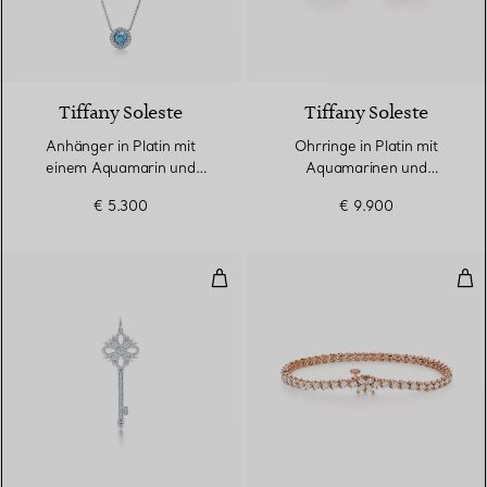
4 gemstones
Tiffany Soleste
Tiffany Soleste
Anhänger in Platin mit
Ohrringe in Platin mit
einem Aquamarin und
Aquamarinen und
Diamanten
Diamanten
€ 5.300
€ 9.900
Tiffany Victoria® Schlüssel-Anh
Ein