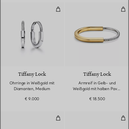
Ohrringe in Weißgold mit Diama
Arm
3 Materialien
Tiffany Lock
Tiffany Lock
Ohrringe in Weißgold mit
Armreif in Gelb- und
Diamanten, Medium
Weißgold mit halben Pavé-
Diamanten
€ 9.000
€ 18.500
T One breiter aufklappbarer Arm
T O