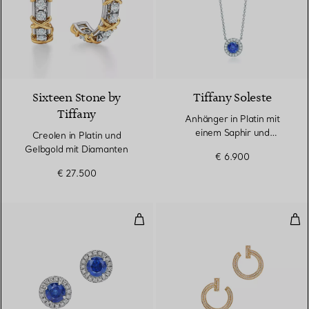
Sixteen Stone by
Tiffany Soleste
Tiffany
Anhänger in Platin mit
einem Saphir und
Creolen in Platin und
Diamanten
Gelbgold mit Diamanten
€ 6.900
€ 27.500
Ohrringe in Platin mit Saphiren
T O