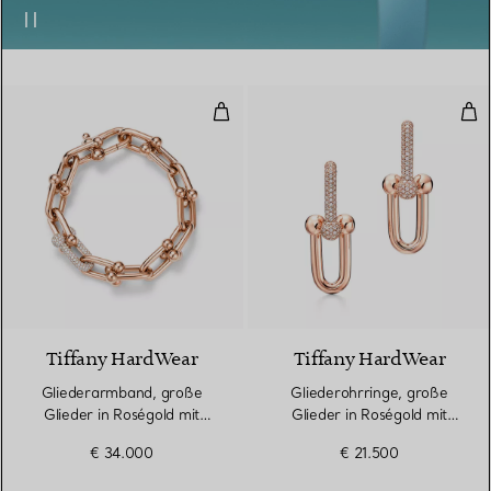
Gliederarmband, große Glieder i
Gli
3 Materialien
Tiffany HardWear
Tiffany HardWear
Gliederarmband, große
Gliederohrringe, große
Glieder in Roségold mit
Glieder in Roségold mit
Diamanten
Pavé-Diamanten
€ 34.000
€ 21.500