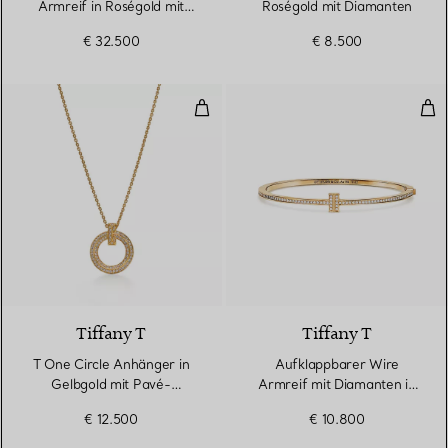
Armreif in Roségold mit
Roségold mit Diamanten
Diamanten
€ 32.500
€ 8.500
T One Circle Anhänger in Gelbg
Auf
3 Materialien
Tiffany T
Tiffany T
T One Circle Anhänger in
Aufklappbarer Wire
Gelbgold mit Pavé-
Armreif mit Diamanten in
Diamanten
Gelbgold
€ 12.500
€ 10.800