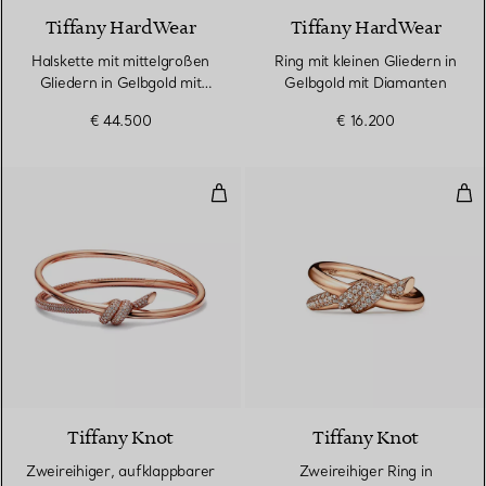
Tiffany HardWear
Tiffany HardWear
Halskette mit mittelgroßen
Ring mit kleinen Gliedern in
Gliedern in Gelbgold mit
Gelbgold mit Diamanten
Diamanten
€ 44.500
€ 16.200
Zweireihiger, aufklappbarer Arm
Zwe
3 Materialien
Tiffany Knot
Tiffany Knot
Zweireihiger, aufklappbarer
Zweireihiger Ring in