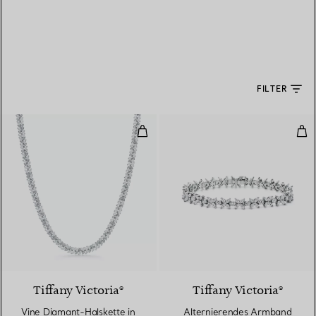
FILTER
Vine Diamant-Halskette in Platin
Alt
Tiffany Victoria®
Tiffany Victoria®
Vine Diamant-Halskette in
Alternierendes Armband