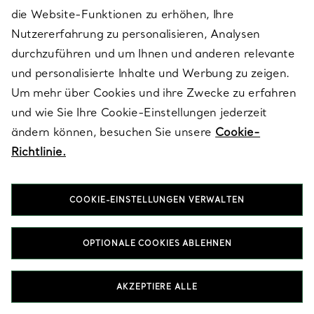
einem Morganit und
die Website-Funktionen zu erhöhen, Ihre
Apollo Brosche in Gelbgold
Diamanten
und Platin mit Diamanten
Nutzererfahrung zu personalisieren, Analysen
€ 18.100
durchzuführen und um Ihnen und anderen relevante
€ 73.000
und personalisierte Inhalte und Werbung zu zeigen.
Um mehr über Cookies und ihre Zwecke zu erfahren
und wie Sie Ihre Cookie-Einstellungen jederzeit
Wird angezeigt 1 - 60 von 62
ändern können, besuchen Sie unsere
Cookie-
Richtlinie.
MEHR ANSEHEN
COOKIE-EINSTELLUNGEN VERWALTEN
ZURÜCK ZUM SEITENANFANG
OPTIONALE COOKIES ABLEHNEN
AKZEPTIERE ALLE