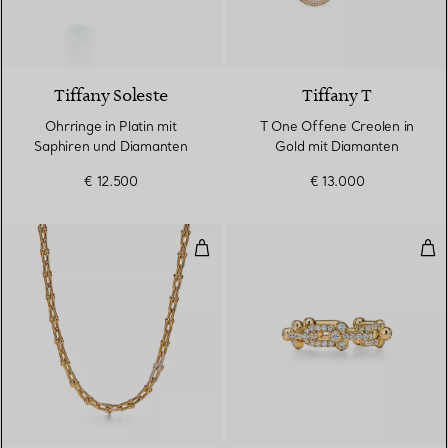
2 gemstones
Tiffany Soleste
Tiffany T
Ohrringe in Platin mit
T One Offene Creolen in
Saphiren und Diamanten
Gold mit Diamanten
€ 12.500
€ 13.000
Halskette mit mittelgroßen Glie
Rin
3 Materialien