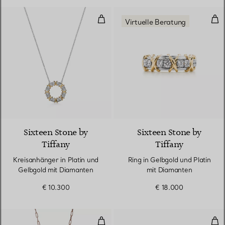
Kreisanhänger in Platin und Gel
Rin
Virtuelle Beratung
Sixteen Stone by
Sixteen Stone by
Tiffany
Tiffany
Kreisanhänger in Platin und
Ring in Gelbgold und Platin
Gelbgold mit Diamanten
mit Diamanten
€ 10.300
€ 18.000
Anhänger in Roségold mit Pavé
Arm