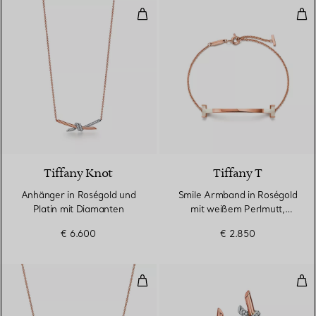
Anhänger in Roségold und Platin
Smi
Tiffany Knot
Tiffany T
Anhänger in Roségold und
Smile Armband in Roségold
Platin mit Diamanten
mit weißem Perlmutt,
Medium
€ 6.600
€ 2.850
Smile Anhänger in Roségold mit
Ohr