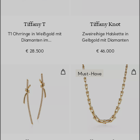
Tiffany T
Tiffany Knot
T1 Ohrringe in Weißgold mit
Zweireihige Halskette in
Diamanten im
Gelbgold mit Diamanten
Baguetteschliff und Pavé-
€ 28.500
€ 46.000
Diamanten
Ohrhänger in Gelbgold mit Diam
Gli
Must-Have
3 Materialien