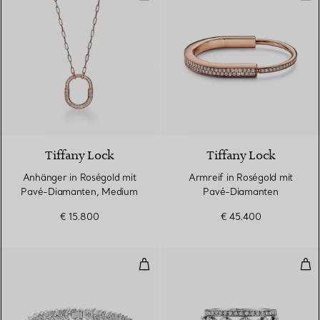
3 Materialien
Tiffany Lock
Tiffany Lock
Anhänger in Roségold mit
Armreif in Roségold mit
Pavé-Diamanten, Medium
Pavé-Diamanten
€ 15.800
€ 45.400
Vine Diamant-Armband in Platin
Arm