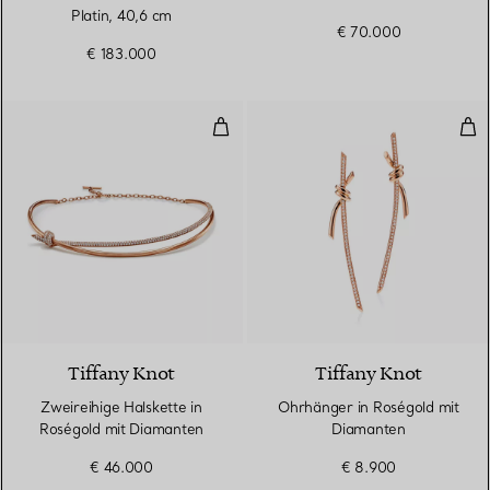
Platin, 40,6 cm
€ 70.000
€ 183.000
Zweireihige Halskette in Roségo
Ohr
3 Materialien
Tiffany Knot
Tiffany Knot
Zweireihige Halskette in
Ohrhänger in Roségold mit
Roségold mit Diamanten
Diamanten
€ 46.000
€ 8.900