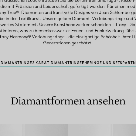
nen klassischen Look entdecken Sie die berühmten Smaragd-, Kisse
die mit Präzision und Leidenschaft gefertigt wurden. Für einen mo
fany True®-Diamanten und kunstvolle Designs von Jean Schlumberger,
rbe in der Textilkunst. Unsere gelben Diamant-Verlobungsringe und 
swertes Statement. Unsere Kunsthandwerker schneiden Tiffany-Diama
ptimieren, was zu bemerkenswerter Feuer- und Funkelwirkung führt.
iffany Harmony® Verlobungsringe . die einzigartige Schönheit Ihrer
Generationen geschätzt.
T DIAMANTRINGE
2 KARAT DIAMANTRINGE
EHERINGE UND SETS
PARTN
Diamantformen ansehen