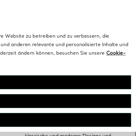
ionen und exklusive Updates an.
Kontaktieren Sie 
Melden Sie si
re Website zu betreiben und zu verbessern, die
und anderen relevante und personalisierte Inhalte und
ederzeit ändern können, besuchen Sie unsere
Cookie-
Verlobungsringe
Nur Tiffany kann einen Diamantring
fertigen, der Ihrer Liebesgeschichte
wirklich würdig ist. Entdecken Sie
klassische und moderne Designs und