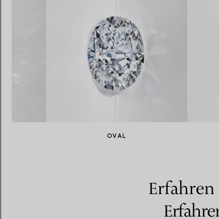
NT
OVAL
Erfahren 
Erfahre