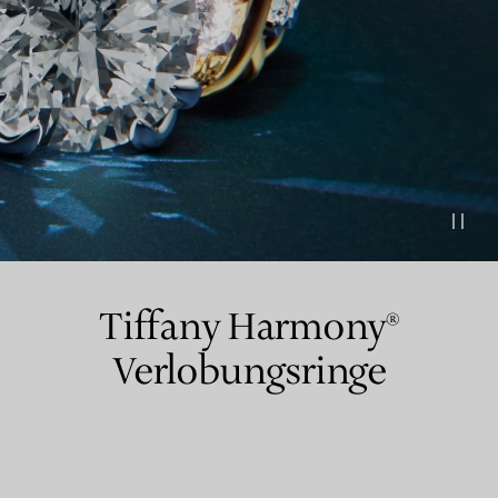
Partnerringe
Eternity Ringe
inem Tiffany-Diamantenexperten.
Tiffany Harmony®
Verlobungsringe