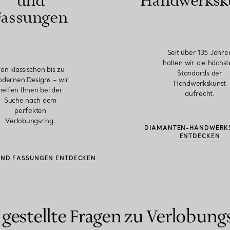
und
Handwerksk
Fassungen
Seit über 135 Jahre
halten wir die höchs
on klassischen bis zu
Standards der
dernen Designs – wir
Handwerkskunst
helfen Ihnen bei der
aufrecht.
Suche nach dem
perfekten
Verlobungsring.
DIAMANTEN-HANDWERK
ENTDECKEN
UND FASSUNGEN ENTDECKEN
 gestellte Fragen zu Verlobung