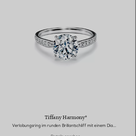
Tiffany Harmony®
Verlobungsring im runden Brillantschliff mit einem Diamantring in Platin