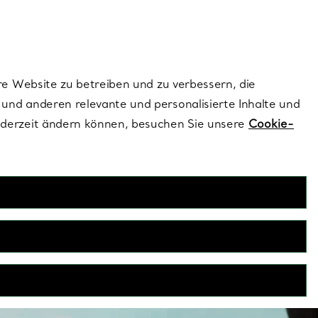
ionen und exklusive Updates an.
Kontaktieren Sie 
Melden Sie si
re Website zu betreiben und zu verbessern, die
und anderen relevante und personalisierte Inhalte und
ederzeit ändern können, besuchen Sie unsere
Cookie-