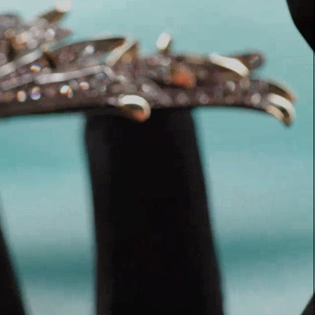
Elsa Peretti®
Tipps zur Auswahl eines
Eherings