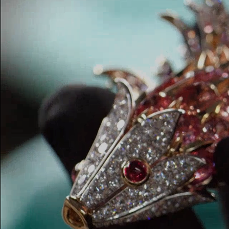
Eheringe für Damen
Eheringe für Herren
Vereinbaren Sie Ihren
Termin
mit e