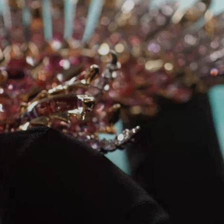
Partnerringe
Eternity Ringe
inem Tiffany-Diamantenexperten.